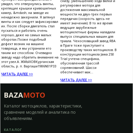
снизу, уменьшению хода вилки и
увидел, что отвернулись винты,
регулировке мотора для
крепящие крышки кривошипных
достижения максимальной
камер, &mdash; на заводе их
мощности на двух-трех первых
ненадежно закернили. Я затянул
передачах (скорость здесь не
винты и как следует зафиксировал
имеет значения). В то же время
их. После сборки двигатель стал
ведущие зарубежные
пускаться и работать очень
мотоциклетные фирмы наладили
хорошо, даже на самых малых
выпуск специальных машин для
оборотах.Позже подобный
триала. Чехословацкий завод ЯВА
дефект возник на машине
в Праге тоже приступает к
товарища, и мы устранили его
производству таких мотоциклов. В
таким же способом. Очевидно
конструкции мотоцикла Jawa 250
заводу надо обратить внимание на
Trial учтена специфика,
этот узел.А. ЖМЫХОВКурганская
обусловленная трассой
область, р. п. Варгаши1986N01P33
соревнований. Шасси
обеспечивает мак...
ЧИТАТЬ ДАЛЕЕ >>
ЧИТАТЬ ДАЛЕЕ >>
BAZA
MOTO
Каталог мотоциклов, характеристики,
сравнение моделей и аналитика по
объявлениям.
КАТАЛОГ