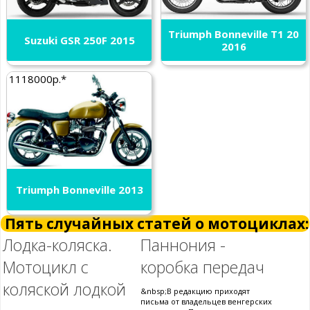
Triumph Bonneville T1 20
Suzuki GSR 250F 2015
2016
1118000р.*
Triumph Bonneville 2013
Пять случайных статей о мотоциклах:
Лодка-коляска.
Паннония -
Мотоцикл с
коробка передач
коляской лодкой
&nbsp;В редакцию приходят
письма от владельцев венгерских