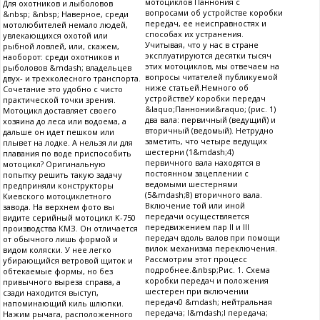
мотоциклов Паннония с
Для охотников и лыболовов
вопросами об устройстве коробки
&nbsp; &nbsp; Наверное, среди
передач, ее неисправностях и
мотолюбителей немало людей,
способах их устранения.
увлекающихся охотой или
Учитывая, что у нас в стране
рыбной ловлей, или, скажем,
эксплуатируются десятки тысяч
наоборот: среди охотников и
этих мотоциклов, мы отвечаем на
рыболовов &mdash; владельцев
вопросы читателей публикуемой
двух- и трехколесного транспорта.
ниже статьей.Немного об
Сочетание это удобно с чисто
устройствеУ коробки передач
практической точки зрения.
&laquo;Паннонии&raquo; (рис. 1)
Мотоцикл доставляет своего
два вала: первичный (ведущий) и
хозяина до леса или водоема, а
вторичный (ведомый). Нетрудно
дальше он идет пешком или
заметить, что четыре ведущих
плывет на лодке. А нельзя ли для
шестерни (1&mdash;4)
плавания по воде приспособить
первичного вала находятся в
мотоцикл? Оригинальную
постоянном зацеплении с
попытку решить такую задачу
ведомыми шестернями
предприняли конструкторы
(5&mdash;8) вторичного вала.
Киевского мотоциклетного
Включение той или иной
завода. На верхнем фото вы
передачи осуществляется
видите серийный мотоцикл К-750
передвижением пар II и III
производства КМЗ. Он отличается
передач вдоль валов при помощи
от обычного лишь формой и
вилок механизма переключения.
видом коляски. У нее легко
Рассмотрим этот процесс
убирающийся ветровой щиток и
подробнее.&nbsp;Рис. 1. Схема
обтекаемые формы, но без
коробки передач и положения
привычного выреза справа, а
шестерен при включении
сзади находится выступ,
передач0 &mdash; нейтральная
напоминающий киль шлюпки.
передача; I&mdash;I передача;
Нажим рычага, расположенного