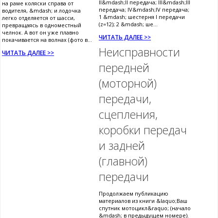
II&mdash;II передача; III&mdash;III
на раме коляски справа от
передача; IV&mdash;IV передача;
водителя, &mdash; и лодочка
1 &mdash; шестерня I передачи
легко отделяется от шасси,
(z=12); 2 &mdash; ше...
превращаясь в одноместный
челнок. А вот он уже плавно
ЧИТАТЬ ДАЛЕЕ >>
покачивается на волнах (фото в...
Неисправности
ЧИТАТЬ ДАЛЕЕ >>
передней
(моторной)
передачи,
сцепления,
коробки передач
и задней
(главной)
передачи
Продолжаем публикацию
материалов из книги &laquo;Ваш
спутник мотоцикл&raquo; (начало
&mdash; в предыдущем номере).