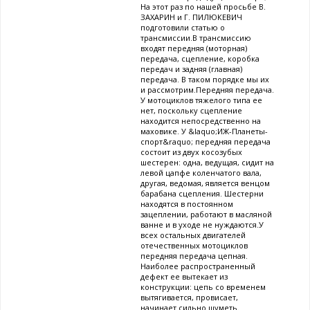
На этот раз по нашей просьбе В.
ЗАХАРИН и Г. ПИЛЮКЕВИЧ
подготовили статью о
трансмиссии.В трансмиссию
входят передняя (моторная)
передача, сцепление, коробка
передач и задняя (главная)
передача. В таком порядке мы их
и рассмотрим.Передняя передача.
У мотоциклов тяжелого типа ее
нет, поскольку сцепление
находится непосредственно на
маховике. У &laquo;ИЖ-Планеты-
спорт&raquo; передняя передача
состоит из двух косозубых
шестерен: одна, ведущая, сидит на
левой цапфе коленчатого вала,
другая, ведомая, является венцом
барабана сцепления. Шестерни
находятся в постоянном
зацеплении, работают в масляной
ванне и в уходе не нуждаются.У
всех остальных двигателей
отечественных мотоциклов
передняя передача цепная.
Наиболее распространенный
дефект ее вытекает из
конструкции: цепь со временем
вытягивается, провисает,
начинает сильно шуметь.