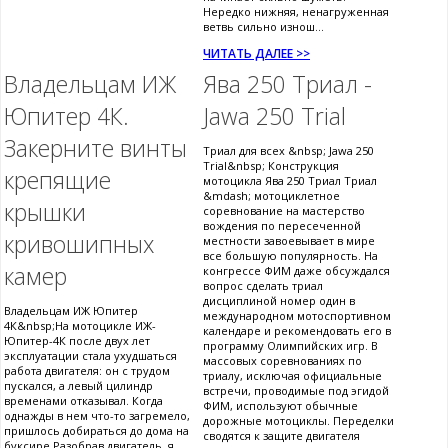
Нередко нижняя, ненагруженная
ветвь сильно изнош...
ЧИТАТЬ ДАЛЕЕ >>
Владельцам ИЖ
Ява 250 Триал -
Юпитер 4К.
Jawa 250 Trial
Закерните винты
Триал для всех &nbsp; Jawa 250
Trial&nbsp; Конструкция
крепящие
мотоцикла Ява 250 Триал Триал
&mdash; мотоциклетное
крышки
соревнование на мастерство
вождения по пересеченной
кривошипных
местности завоевывает в мире
все большую популярность. На
камер
конгрессе ФИМ даже обсуждался
вопрос сделать триал
дисциплиной номер один в
Владельцам ИЖ Юпитер
международном мотоспортивном
4К&nbsp;На мотоцикле ИЖ-
календаре и рекомендовать его в
Юпитер-4К после двух лет
программу Олимпийских игр. В
эксплуатации стала ухудшаться
массовых соревнованиях по
работа двигателя: он с трудом
триалу, исключая официальные
пускался, а левый цилиндр
встречи, проводимые под эгидой
временами отказывал. Когда
ФИМ, используют обычные
однажды в нем что-то загремело,
дорожные мотоциклы. Переделки
пришлось добираться до дома на
сводятся к защите двигателя
буксире.Разобрав двигатель, я