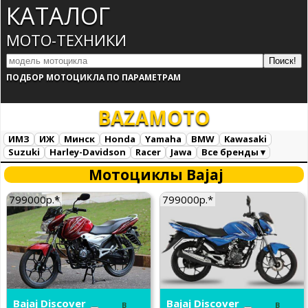
КАТАЛОГ
МОТО-ТЕХНИКИ
ПОДБОР МОТОЦИКЛА ПО ПАРАМЕТРАМ
BAZA
MOTO
ИМЗ
ИЖ
Минск
Honda
Yamaha
BMW
Kawasaki
Suzuki
Harley-Davidson
Racer
Jawa
Все бренды ▾
Все марки
Загрузка...
Мотоциклы Bajaj
799000р.*
799000р.*
Bajaj Discover
Bajaj Discover
В
В