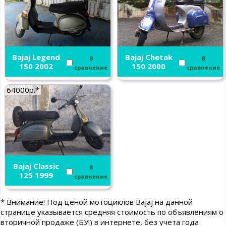
Bajaj Legend
Bajaj Chetak
В
В
150 2002
150 2000
сравнение
сравнение
64000р.*
Bajaj Classic
В
125 1999
сравнение
* Внимание! Под ценой мотоциклов Bajaj на данной
странице указывается средняя стоимость по объявлениям о
вторичной продаже (БУ!) в интернете, без учета года