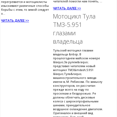
читателей помогли нам понять, ...
перегревается и мотоциклисты
изыскивают различные способы
ЧИТАТЬ ДАЛЕЕ >>
борьбы с этим, то зимой следует
о...
Мотоцикл Тула
ЧИТАТЬ ДАЛЕЕ >>
ТМЗ-5.951
глазами
владельца
Тульский мотоцикл глазами
владельца &nbsp; В
прошлогоднем майском номере
&laquo;За рулем&raquo;
представил читателям новый
мотоцикл ТМЗ&mdash;5.951
&laquo;Тула&raquo;
машиностроительного завода
имени в, М. Рябикова. По замыслу
конструкторов, он рассчитан
прежде всего на езду по
проселкам и бездорожью. Ре
должны облегчать дисковые
колеса с широкопрофильными
шинами, принудительное
воздушное охлаждение двигателя.
Оригинален и внешний вид
мотоцикла. Тульский