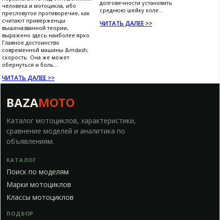
долговечности установить
человека и мотоцикла, ибо
среднюю шейку коле...
пресловутое противоречие, как
считают приверженцы
ЧИТАТЬ ДАЛЕЕ >>
вышеназванной теории,
выражено здесь наиболее ярко.
Главное достоинство
современной машины &mdash;
скорость. Она же может
обернуться и боль...
ЧИТАТЬ ДАЛЕЕ >>
BAZA
MOTO
Каталог мотоциклов, характеристики,
сравнение моделей и аналитика по
объявлениям.
КАТАЛОГ
Поиск по моделям
Марки мотоциклов
Классы мотоциклов
ПОДБОР