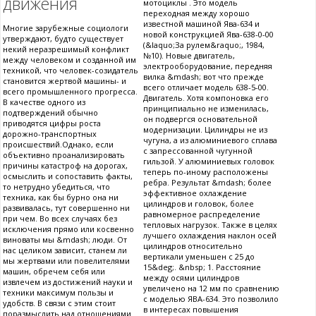
движения
мотоциклы . Это модель
переходная между хорошо
известной машиной Ява-634 и
Многие зарубежные социологи
новой конструкцией Ява-638-0-00
утверждают, будто существует
(&laquo;За рулем&raquo;, 1984,
некий неразрешимый конфликт
№10). Новые двигатель,
между человеком и созданной им
электрооборудование, передняя
техникой, что человек-созидатель
вилка &mdash; вот что прежде
становится жертвой машины- и
всего отличает модель 638-5-00.
всего промышленного прогресса.
Двигатель. Хотя компоновка его
В качестве одного из
принципиально не изменилась,
подтверждений обычно
он подвергся основательной
приводятся цифры роста
модернизации. Цилиндры не из
дорожно-транспортных
чугуна, а из алюминиевого сплава
происшествий.Однако, если
с запрессованной чугунной
объективно проанализировать
гильзой. У алюминиевых головок
причины катастроф на дорогах,
теперь по-иному расположены
осмыслить и сопоставить факты,
ребра. Результат &mdash; более
то нетрудно убедиться, что
эффективное охлаждение
техника, как бы бурно она ни
цилиндров и головок, более
развивалась, тут совершенно ни
равномерное распределение
при чем. Во всех случаях без
тепловых нагрузок. Также в целях
исключения прямо или косвенно
лучшего охлаждения наклон осей
виноваты мы &mdash; люди. От
цилиндров относительно
нас целиком зависит, станем ли
вертикали уменьшен с 25 до
мы жертвами или повелителями
15&deg;. &nbsp; 1. Расстояние
машин, обречем себя или
между осями цилиндров
извлечем из достижений науки и
увеличено на 12 мм по сравнению
техники максимум пользы и
с моделью ЯВА-634. Это позволило
удобств. В связи с этим стоит
в интересах повышения
поразмыслить над отношениями