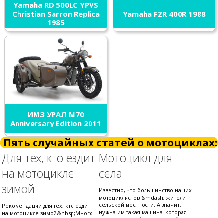
Yamaha RD 500LC YPVS
Christian Sarron Replica
Yamaha FZR 400R 1988
1985
ИМЗ УРАЛ M70
Anniversary Edition 2011
Пять случайных статей о мотоциклах:
Для тех, кто ездит
Мотоцикл для
на мотоцикле
села
зимой
Известно, что большинство наших
мотоциклистов &mdash; жители
сельской местности. А значит,
Рекомендации для тех, кто ездит
нужна им такая машина, которая
на мотоцикле зимой&nbsp;Много