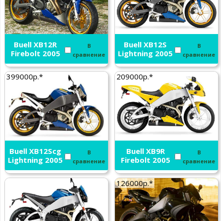
Buell XB12R
Buell XB12S
В
В
Firebolt 2005
Lightning 2005
сравнение
сравнение
399000р.*
209000р.*
Buell XB12Scg
Buell XB9R
В
В
Lightning 2005
Firebolt 2005
сравнение
сравнение
126000р.*