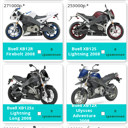
271000р.*
253000р.*
Buell XB12R
Buell XB12S
В
В
Firebolt 2008
Lightning 2008
сравнение
сравнение
Buell XB12X
Buell XB12Ss
Ulysses
В
В
Lightning
Adventure
сравнение
сравнение
Long 2008
2008