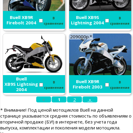
Buell XB9R
Buell XB9S
В
В
Firebolt 2004
Lightning 2004
сравнение
сравнение
209000р.*
Buell
Buell XB9R
В
В
XB9S Lightning
Firebolt 2003
сравнение
сравнение
2004
«
1
2
»
* Внимание! Под ценой мотоциклов Buell на данной
странице указывается средняя стоимость по объявлениям о
вторичной продаже (БУ!) в интернете, без учета года
выпуска, комплектации и поколения модели мотоцикла.