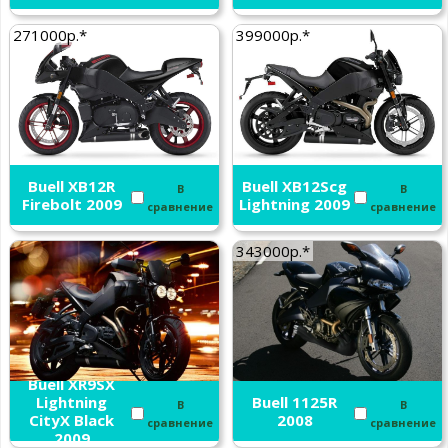
271000р.*
399000р.*
Buell XB12R
Buell XB12Scg
В
В
Firebolt 2009
Lightning 2009
сравнение
сравнение
343000р.*
Buell XR9SX
Lightning
Buell 1125R
В
В
CityX Black
2008
сравнение
сравнение
2009