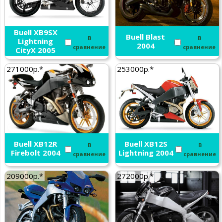
Buell XB9SX
Buell Blast
В
В
Lightning
2004
сравнение
сравнение
CityX 2005
271000р.*
253000р.*
Buell XB12R
Buell XB12S
В
В
Firebolt 2004
Lightning 2004
сравнение
сравнение
209000р.*
272000р.*