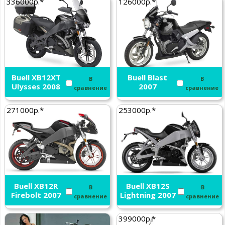
336000р.*
126000р.*
Buell XB12XT
Buell Blast
В
В
Ulysses 2008
2007
сравнение
сравнение
271000р.*
253000р.*
Buell XB12R
Buell XB12S
В
В
Firebolt 2007
Lightning 2007
сравнение
сравнение
399000р.*