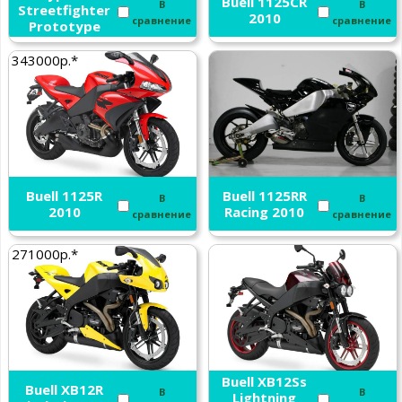
Buell 1125CR
В
В
Streetfighter
2010
сравнение
сравнение
Prototype
2011
343000р.*
Buell 1125R
Buell 1125RR
В
В
2010
Racing 2010
сравнение
сравнение
271000р.*
Buell XB12Ss
Buell XB12R
В
В
Lightning