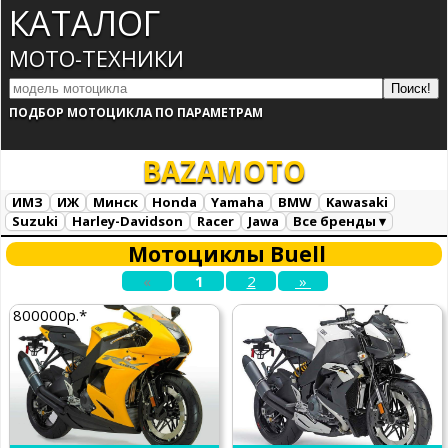
КАТАЛОГ
МОТО-ТЕХНИКИ
ПОДБОР МОТОЦИКЛА ПО ПАРАМЕТРАМ
BAZA
MOTO
ИМЗ
ИЖ
Минск
Honda
Yamaha
BMW
Kawasaki
Suzuki
Harley-Davidson
Racer
Jawa
Все бренды ▾
Все марки
Загрузка...
Мотоциклы Buell
«
1
2
»
800000р.*