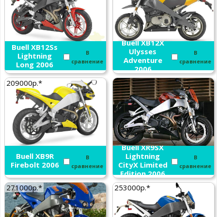
Buell XB12X
Buell XB12Ss
Ulysses
В
В
Lightning
Adventure
сравнение
сравнение
Long 2006
2006
209000р.*
Buell XR9SX
Buell XB9R
Lightning
В
В
Firebolt 2006
CityX Limited
сравнение
сравнение
Edition 2006
271000р.*
253000р.*