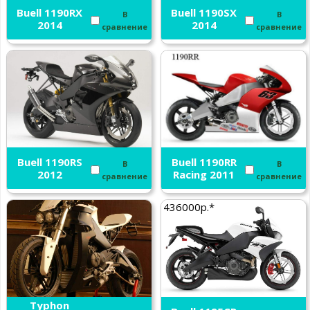
Buell 1190RX
Buell 1190SX
В
В
2014
2014
сравнение
сравнение
Buell 1190RS
Buell 1190RR
В
В
2012
Racing 2011
сравнение
сравнение
436000р.*
Buell RRB 1190
Typhon