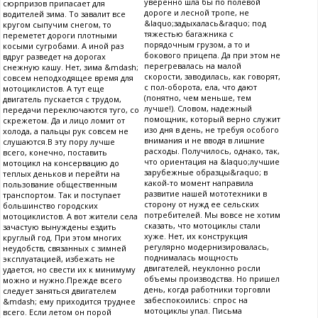
уверенно шла бы по полевой
сюрпризов припасает для
дороге и лесной тропе, не
водителей зима. То завалит все
&laquo;задыхалась&raquo; под
кругом сыпучим снегом, то
тяжестью багажника с
переметет дороги плотными
порядочным грузом, а то и
косыми сугробами. А иной раз
бокового прицепа. Да при этом не
вдруг разведет на дорогах
перегревалась на малой
снежную кашу. Нет, зима &mdash;
скорости, заводилась, как говорят,
совсем неподходящее время для
с пол-оборота, ела, что дают
мотоциклистов. А тут еще
(понятно, чем меньше, тем
двигатель пускается с трудом,
лучше!). Словом, надежный
передачи переключаются туго, со
помощник, который верно служит
скрежетом. Да и лицо ломит от
изо дня в день, не требуя особого
холода, а пальцы рук совсем не
внимания и не вводя в лишние
слушаются.В эту пору лучше
расходы. Получилось, однако, так,
всего, конечно, поставить
что ориентация на &laquo;лучшие
мотоцикл на консервацию до
зарубежные образцы&raquo; в
теплых деньков и перейти на
какой-то момент направила
пользование общественным
развитие нашей мототехники в
транспортом. Так и поступает
сторону от нужд ее сельских
большинство городских
потребителей. Мы вовсе не хотим
мотоциклистов. А вот жители села
сказать, что мотоциклы стали
зачастую вынуждены ездить
хуже. Нет, их конструкция
круглый год. При этом многих
регулярно модернизировалась,
неудобств, связанных с зимней
поднималась мощность
эксплуатацией, избежать не
двигателей, неуклонно росли
удается, но свести их к минимуму
объемы производства. Но пришел
можно и нужно.Прежде всего
день, когда работники торговли
следует заняться двигателем
забеспокоились: спрос на
&mdash; ему приходится труднее
мотоциклы упал. Письма
всего. Если летом он порой