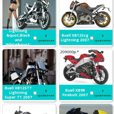
Buell XB12S
Lightning
&quot;Black
Buell XB12Scg
В
В
and
Lightning 2007
сравнение
сравнение
White&quot;
2007
209000р.*
Buell XB12STT
Buell XB9R
В
В
Lightning
Firebolt 2007
сравнение
сравнение
Super TT 2007