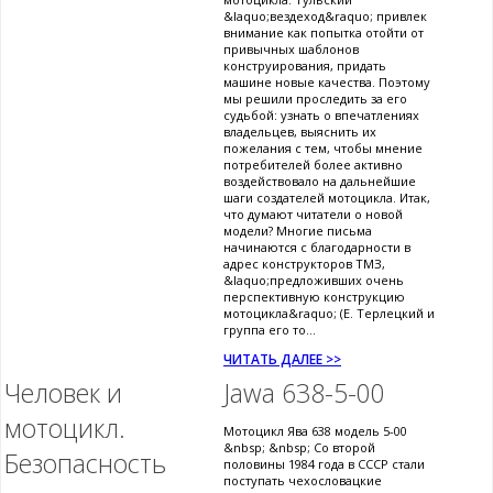
&laquo;вездеход&raquo; привлек
внимание как попытка отойти от
привычных шаблонов
конструирования, придать
машине новые качества. Поэтому
мы решили проследить за его
судьбой: узнать о впечатлениях
владельцев, выяснить их
пожелания с тем, чтобы мнение
потребителей более активно
воздействовало на дальнейшие
шаги создателей мотоцикла. Итак,
что думают читатели о новой
модели? Многие письма
начинаются с благодарности в
адрес конструкторов ТМЗ,
&laquo;предложивших очень
перспективную конструкцию
мотоцикла&raquo; (Е. Терлецкий и
группа его то...
ЧИТАТЬ ДАЛЕЕ >>
Человек и
Jawa 638-5-00
мотоцикл.
Мотоцикл Ява 638 модель 5-00
&nbsp; &nbsp; Со второй
Безопасность
половины 1984 года в СССР стали
поступать чехословацкие