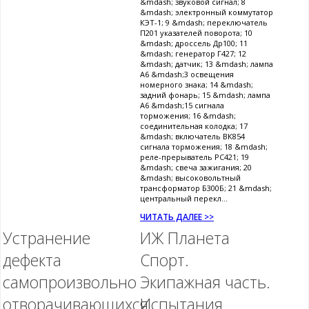
&mdash; звуковой сигнал; 8
&mdash; электронный коммутатор
КЭТ-1; 9 &mdash; переключатель
П201 указателей поворота; 10
&mdash; дроссель Др100; 11
&mdash; генератор Г427; 12
&mdash; датчик; 13 &mdash; лампа
А6 &mdash;3 освещения
номерного знака; 14 &mdash;
задний фонарь; 15 &mdash; лампа
А6 &mdash;15 сигнала
торможения; 16 &mdash;
соединительная колодка; 17
&mdash; включатель ВК854
сигнала торможения; 18 &mdash;
реле-прерыватель РС421; 19
&mdash; свеча зажигания; 20
&mdash; высоковольтный
трансформатор Б300Б; 21 &mdash;
центральный перекл...
ЧИТАТЬ ДАЛЕЕ >>
Устранение
ИЖ Планета
дефекта
Спорт.
самопроизвольно
Экипажная часть.
отворачивающихся
Испытания