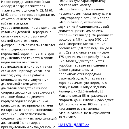
техническую характеристику
Новое сердце мотоцикла Урал
венгерского мопеда
&nbsp; &nbsp; У двигателей
&laquo;&raquo;. Эти машины
тяжелых мотоциклов М-72, М-61,
несколько лет назад поступали в
М-62 есть некоторые недостатки,
нашу торговую сеть. На мопеде
от которых невозможно
&laquo;&raquo; установлен
избавиться даже
двухтактный одноцилиндровый
усовершенствованием отдельных
двигатель (38x43 мм, 48 см3,
узлов или деталей. Неразрывно
степень сжатия 6,5). Он развивает
связанные с конструктивной
мощность 1,8 л. с. при 5400 об/
схемой двигателя, они,
мин. Опережение зажигания
фигурально выражаясь, являются
составляет 3,5&mdash;4,5 мм до в.
&laquo;врожденными
м. т. Свеча с калильным числом
пороками&raquo; и препятствуют
175 единиц имеет резьбу 14 мм.
улучшению его качеств. К таким
Рис. Мопед Двухступенчатая
недостаткам относятся:
коробка передач выполнена в
громоздкость и конструктивная
блоке с двигателем, а
сложность привода масляного
переключаются передачи
насоса; ухудшение работы
рукояткой руля. Мопед имеет
цилиндрического сапуна при
короткорычажную переднюю
длительной эксплуатации
вилку и маятниковую заднюю.
двигателя вследствие износа
Размер шин 2,25 &mdash; 23.
соприкасающихся поверхностей;
Машина весит 55 кг, развивает
слишком большой диаметр
скорость до 45 км/час и расходует
корпуса заднего подшипника
1,8 л горючего на 100 км пути. В
кривошипа, что приводит к течи
настоящее время мопеды
из картера в полость сцепления;
&laquo;&raquo; не выпускаются.
ограниченная возможность
1971N04P22
создания различных модификаций
двигателей (например, с
ЧИТАТЬ ДАЛЕЕ >>
принудительным охлаждением, с