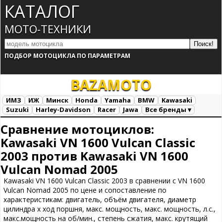
КАТАЛОГ
МОТО-ТЕХНИКИ
ПОДБОР МОТОЦИКЛА ПО ПАРАМЕТРАМ
BAZA
MOTO
ИМЗ
ИЖ
Минск
Honda
Yamaha
BMW
Kawasaki
Suzuki
Harley-Davidson
Racer
Jawa
Все бренды ▾
Все марки
Загрузка...
Сравнение мотоциклов:
Kawasaki VN 1600 Vulcan Classic
2003 против Kawasaki VN 1600
Vulcan Nomad 2005
Kawasaki VN 1600 Vulcan Classic 2003 в сравнении с VN 1600
Vulcan Nomad 2005 по цене и сопоставление по
характеристикам: двигатель, объём двигателя, диаметр
цилиндра х ход поршня, макс. мощность, макс. мощность, л.с.,
макс.мощность на об/мин., степень сжатия, макс. крутящий