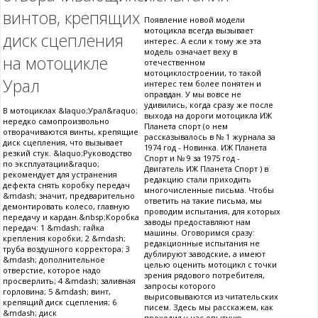
винтов, крепящих
Появление новой модели
мотоцикла всегда вызывает
диск сцепления
интерес. А если к тому же эта
модель означает веху в
на мотоцикле
отечественном
мотоциклостроении, то такой
Урал
интерес тем более понятен и
оправдан. У мы вовсе не
удивились, когда сразу же после
В мотоциклах &laquo;Урал&raquo;
выхода на дороги мотоцикла ИЖ
нередко самопроизвольно
Планета спорт (о нем
отворачиваются винты, крепящие
рассказывалось в № 1 журнала за
диск сцепления, что вызывает
1974 год - Новинка. ИЖ Планета
резкий стук. &laquo;Руководство
Спорт и № 9 за 1975 год -
по эксплуатации&raquo;
Двигатель ИЖ Планета Спорт ) в
рекомендует для устранения
редакцию стали приходить
дефекта снять коробку передач
многочисленные письма. Чтобы
&mdash; значит, предварительно
ответить на такие письма, мы
демонтировать колесо, главную
проводим испытания, для которых
передачу и кардан.&nbsp;Коробка
заводы предоставляют нам
передач: 1 &mdash; гайка
машины. Оговоримся сразу:
крепления коробки; 2 &mdash;
редакционные испытания не
труба воздушного корректора; 3
дублируют заводские, а имеют
&mdash; дополнительное
целью оценить мотоцикл с точки
отверстие, которое надо
зрения рядового потребителя,
просверлить; 4 &mdash; заливная
запросы которого
горловина; 5 &mdash; винт,
вырисовываются из читательских
крепящий диск сцепления; 6
писем. Здесь мы расскажем, как
&mdash; диск
проходил у нас опытную