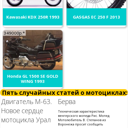
Kawasaki KDX 250R 1993
GASGAS EC 250 F 2013
349000р.*
Honda GL 1500 SE GOLD
WING 1993
Пять случайных статей о мотоциклах:
Двигатель М-63.
Берва
Новое сердце
Техническая характеристика
венгерского мопеда Рис. Мопед
мотоцикла Урал
Мотолюбитель В. Степанов из
Воронежа просит сообщить