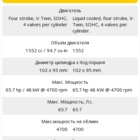
Двигатель
Four stroke, V-Twin, SOHC,
Liquid cooled, four stroke, V-
4 valves per cylinder
Twin, SOHC, 4 valves per
cylinder.
Объём двигателя
1552 cc / 94.7 cu-in
1552
Диаметр цилиндра х Ход поршня
102 x 95 mm
102 x 95 mm
Макс. Мощность
65.7 hp / 48 kW @ 4700 rpm
65.7 hp 48 KW @ 4700 rpm
Макс. Мощность, Л.с.
65.7
65.7
Макс.мощность на об/мин.
4700
4700