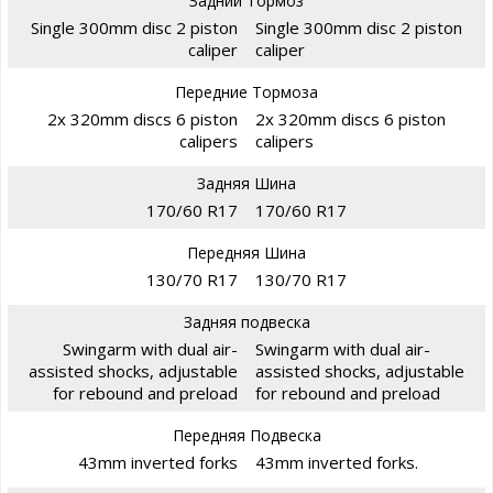
Задний Тормоз
Single 300mm disc 2 piston
Single 300mm disc 2 piston
caliper
caliper
Передние Тормоза
2x 320mm discs 6 piston
2x 320mm discs 6 piston
calipers
calipers
Задняя Шина
170/60 R17
170/60 R17
Передняя Шина
130/70 R17
130/70 R17
Задняя подвеска
Swingarm with dual air-
Swingarm with dual air-
assisted shocks, adjustable
assisted shocks, adjustable
for rebound and preload
for rebound and preload
Передняя Подвеска
43mm inverted forks
43mm inverted forks.