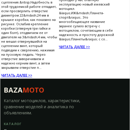
сцепления.&nbsp;Надобность в
эксплуатацию новый ижевский
этой трудоемкой работе отпадает,
мотоцикл.
если просверлить отверстие
&laquo;ИЖ&mdash;Планета-
диаметром 22&mdash;24 мм в
спорт&raquo;. Это
крышке коробки, как показано на
многообещающее название
рисунке. Ослабив крепление
заранее сулило встречу с
коробки (отвернув три гайки и
мотоциклом, сочетающим в себе
один болт), отодвигаем ее от
надежность и простоту дорожной
двигателя на 3&mdash;4 мм, чтобы
&laquo;Планеты&raquo; с со...
не мешал отвернувшийся на
сцеплении винт, который
ЧИТАТЬ ДАЛЕЕ >>
подводим к сверлению, нажимая
на пусковую педаль. Через
отверстие заворачиваем и
надежно керним винт, а затем
закрываем отверстие п...
ЧИТАТЬ ДАЛЕЕ >>
BAZA
MOTO
Каталог мотоциклов, характеристики,
сравнение моделей и аналитика по
объявлениям.
КАТАЛОГ