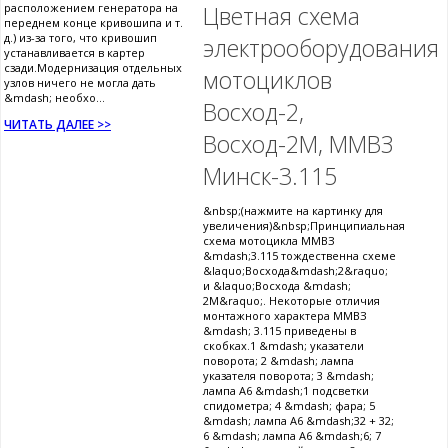
расположением генератора на
Цветная схема
переднем конце кривошипа и т.
д.) из-за того, что кривошип
электрооборудования
устанавливается в картер
сзади.Модернизация отдельных
мотоциклов
узлов ничего не могла дать
&mdash; необхо...
Восход-2,
ЧИТАТЬ ДАЛЕЕ >>
Восход-2М, ММВЗ
Минск-3.115
&nbsp;(нажмите на картинку для
увеличения)&nbsp;Принципиальная
схема мотоцикла ММВЗ
&mdash;3.115 тождественна схеме
&laquo;Восхода&mdash;2&raquo;
и &laquo;Восхода &mdash;
2М&raquo;. Некоторые отличия
монтажного характера ММВЗ
&mdash; 3.115 приведены в
скобках.1 &mdash; указатели
поворота; 2 &mdash; лампа
указателя поворота; 3 &mdash;
лампа А6 &mdash;1 подсветки
спидометра; 4 &mdash; фара; 5
&mdash; лампа А6 &mdash;32 + 32;
6 &mdash; лампа А6 &mdash;6; 7