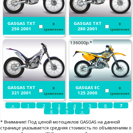
GASGAS TXT
GASGAS TXT
В
В
250 2001
280 2001
сравнение
сравнение
136000р.*
GASGAS TXT
GASGAS EC
В
В
321 2001
125 2000
сравнение
сравнение
«
1
2
3
4
5
6
7
8
9
»
* Внимание! Под ценой мотоциклов GASGAS на данной
странице указывается средняя стоимость по объявлениям о