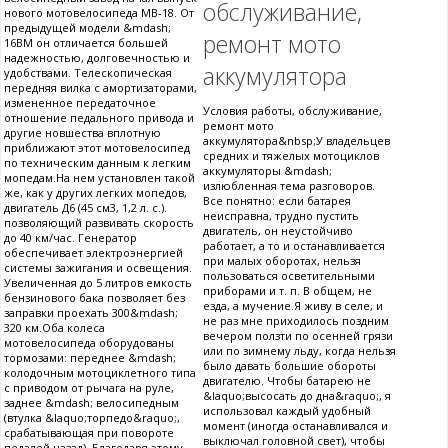
обслуживание,
нового мотовелосипеда МВ-18. От
предыдущей модели &mdash;
ремонт мото
16ВМ он отличается большей
надежностью, долговечностью и
аккумулятора
удобствами. Телескопическая
передняя вилка с амортизаторами,
измененное передаточное
Условия работы, обслуживание,
отношение педального привода и
ремонт мото
другие новшества вплотную
аккумулятора&nbsp;У владельцев
приближают этот мотовелосипед
средних и тяжелых мотоциклов
по техническим данным к легким
аккумуляторы &mdash;
мопедам.На нем установлен такой
излюбленная тема разговоров.
же, как у других легких мопедов,
Все понятно: если батарея
двигатель Д6 (45 см3, 1,2 л. с.).
неисправна, трудно пустить
позволяющий развивать скорость
двигатель, он неустойчиво
до 40 км/час. Генератор
работает, а то и останавливается
обеспечивает электроэнергией
при малых оборотах, нельзя
системы зажигания и освещения.
пользоваться осветительными
Увеличенная до 5 литров емкость
приборами и т. п. В общем, не
бензинового бака позволяет без
езда, а мучение.Я живу в селе, и
заправки проехать 300&mdash;
не раз мне приходилось поздним
320 км.Оба колеса
вечером ползти по осенней грязи
мотовелосипеда оборудованы
или по зимнему льду, когда нельзя
тормозами: переднее &mdash;
было давать большие обороты
колодочным мотоциклетного типа
двигателю. Чтобы батарею не
с приводом от рычага на руле,
&laquo;высосать до дна&raquo;, я
заднее &mdash; велосипедным
использовал каждый удобный
(втулка &laquo;торпедо&raquo;,
момент (иногда останавливался и
срабатывающая при повороте
выключал головной свет), чтобы
педалей назад). Благодаря этому