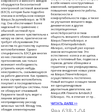
ковровского и минского заводов
в себя немало конструктивных
оборудуются бесконтактной
изменений, направленных на
электронной системой зажигания
повышение надежности работы,
(БЭСЗ), которая была подробно
безопасности и
описана в октябрьском номере
комфортабельности езды, а также
&laquo;За рулем&raquo; за 1978
на улучшение внешнего вида,
год. Она обеспечивает более
динамических и других
надежный по сравнению с
эксплуатационных
обычной системой пуск
качеств.Бросается в глаза
двигателя, менее чувствительна к
общность внешнего облика новой
нагару на свече, практически не
&laquo;Планеты&raquo; и
требует обслуживания.Эти
&laquo;Юпитера&mdash;
качества по достоинству оценены
4&raquo;, который уже хорошо
мотолюбителями. Однако
знаком мотоциклистам. Это
специфичность БЭСЗ для многих
естественно: колеса и их щитки,
из них становится камнем
руль и топливный бак, подвеска и
преткновения, как только
тормоза, детали облицовки и
возникает необходимость
глушители у них унифицированы,
устранить какую-нибудь
причем внедрение новых узлов
неисправность, сказывающуюся
на &laquo;Планете&raquo;
на работе двигателя. Как правило,
осуществлялось постепенно.
в этих случаях мотолюбитель
Новый мотоцикл оснащен таким
покупает и последовательно
же одноцилиндровым
заменяет приборы системы, пока
двухтактным двигателем, как
не обнаружит отказавший.
&laquo;ИЖ-Планета &mdash;3
Разумеете такой путь ведет к
02&raquo;. Но, в отличие от пр...
лишним затратам и
неоправданному расходу
ЧИТАТЬ ДАЛЕЕ >>
запасных частей. Между тем,
Ява 638-1-04
обладая элементарными