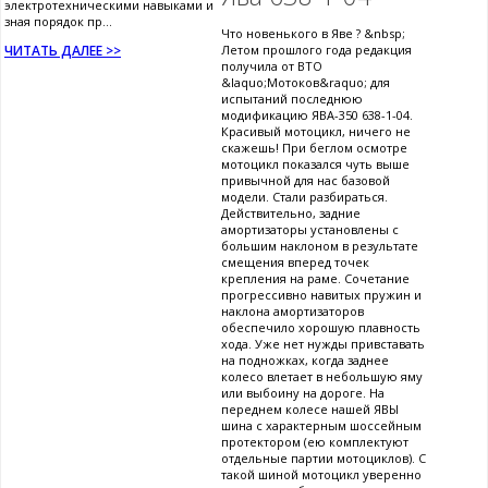
электротехническими навыками и
зная порядок пр...
Что новенького в Яве ? &nbsp;
ЧИТАТЬ ДАЛЕЕ >>
Летом прошлого года редакция
получила от ВТО
&laquo;Мотоков&raquo; для
испытаний последнюю
модификацию ЯВА-350 638-1-04.
Красивый мотоцикл, ничего не
скажешь! При беглом осмотре
мотоцикл показался чуть выше
привычной для нас базовой
модели. Стали разбираться.
Действительно, задние
амортизаторы установлены с
большим наклоном в результате
смещения вперед точек
крепления на раме. Сочетание
прогрессивно навитых пружин и
наклона амортизаторов
обеспечило хорошую плавность
хода. Уже нет нужды привставать
на подножках, когда заднее
колесо влетает в небольшую яму
или выбоину на дороге. На
переднем колесе нашей ЯВЫ
шина с характерным шоссейным
протектором (ею комплектуют
отдельные партии мотоциклов). С
такой шиной мотоцикл уверенно