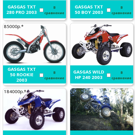
GASGAS TXT
GASGAS TXT
В
В
280 PRO 2003
50 BOY 2003
сравнение
сравнение
85000р.*
GASGAS TXT
GASGAS WILD
В
В
50 ROOKIE
HP 240 2003
сравнение
сравнение
2003
184000р.*