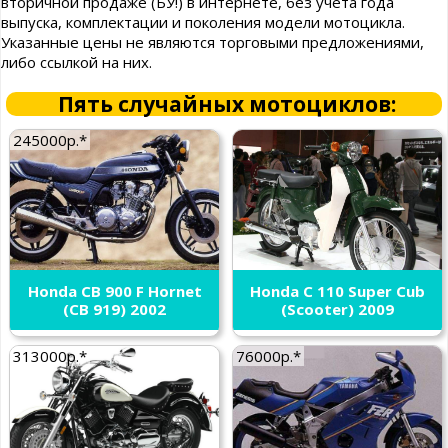
вторичной продаже (БУ!) в интернете, без учета года
выпуска, комплектации и поколения модели мотоцикла.
Указанные цены не являются торговыми предложениями,
либо ссылкой на них.
Пять случайных мотоциклов:
245000р.*
Honda CB 900 F Hornet
Honda C 110 Super Cub
(CB 919) 2002
(Scooter) 2009
313000р.*
76000р.*