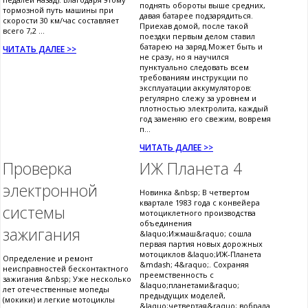
поднять обороты выше средних,
тормозной путь машины при
давая батарее подзарядиться.
скорости 30 км/час составляет
Приехав домой, после такой
всего 7,2 ...
поездки первым делом ставил
батарею на заряд.Может быть и
ЧИТАТЬ ДАЛЕЕ >>
не сразу, но я научился
пунктуально следовать всем
требованиям инструкции по
эксплуатации аккумуляторов:
регулярно слежу за уровнем и
плотностью электролита, каждый
год заменяю его свежим, вовремя
п...
ЧИТАТЬ ДАЛЕЕ >>
Проверка
ИЖ Планета 4
электронной
Новинка &nbsp; В четвертом
квартале 1983 года с конвейера
системы
мотоциклетного производства
объединения
зажигания
&laquo;Ижмаш&raquo; сошла
первая партия новых дорожных
мотоциклов &laquo;ИЖ-Планета
Определение и ремонт
&mdash; 4&raquo;. Сохраняя
неисправностей бесконтактного
преемственность с
зажигания &nbsp; Уже несколько
&laquo;планетами&raquo;
лет отечественные мопеды
предыдущих моделей,
(мокики) и легкие мотоциклы
&laquo;четвертая&raquo; вобрала