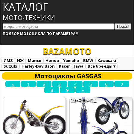
КАТАЛОГ
МОТО-ТЕХНИКИ
ПОДБОР МОТОЦИКЛА ПО ПАРАМЕТРАМ
BAZA
MOTO
ИМЗ
ИЖ
Минск
Honda
Yamaha
BMW
Kawasaki
Suzuki
Harley-Davidson
Racer
Jawa
Все бренды ▾
Все марки
Загрузка...
Мотоциклы GASGAS
«
1
2
3
4
5
6
7
8
9
»
107000р.*