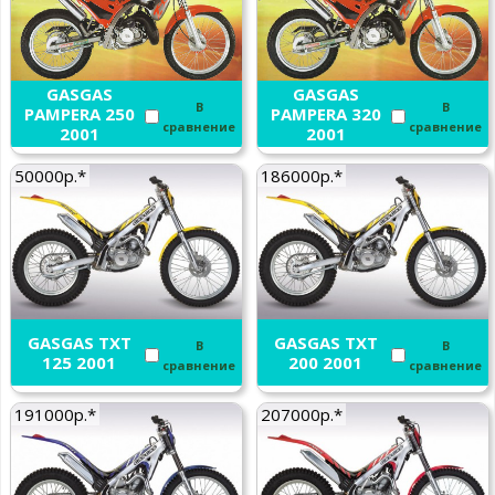
GASGAS
GASGAS
В
В
PAMPERA 250
PAMPERA 320
сравнение
сравнение
2001
2001
50000р.*
186000р.*
GASGAS TXT
GASGAS TXT
В
В
125 2001
200 2001
сравнение
сравнение
191000р.*
207000р.*