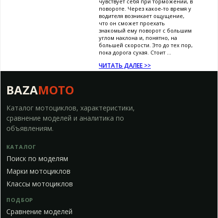
чувствует себя при торможении, в
повороте. Через какое-то время у
водителя возникает ощущение,
что он сможет проехать
знакомый ему поворот с большим
углом наклона и, понятно, на
большей скорости. Это до тех пор,
пока дорога сухая. Стоит ...
ЧИТАТЬ ДАЛЕЕ >>
BAZA
MOTO
Каталог мотоциклов, характеристики,
сравнение моделей и аналитика по
объявлениям.
КАТАЛОГ
Поиск по моделям
Марки мотоциклов
Классы мотоциклов
ПОДБОР
Сравнение моделей