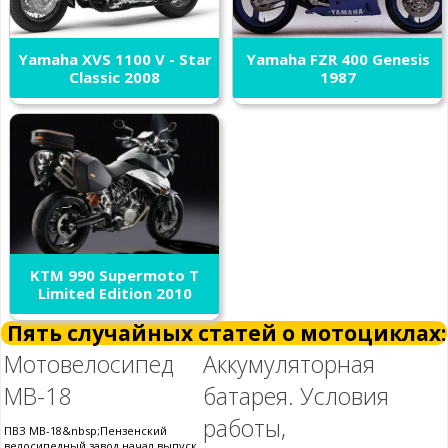
Yamaha XVS 1100 V - Star
Yamaha FZR 400 Genesis
Classic 2008
1987
KTM 990 Supermoto T
Limited Edition 2010
Пять случайных статей о мотоциклах:
Мотовелосипед
Аккумуляторная
МВ-18
батарея. Условия
работы,
ПВЗ МВ-18&nbsp;Пензенский
велосипедный завод начал выпуск