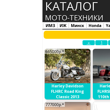
КАТАЛОГ
МОТО-ТЕХНИКИ
ИМЗ
ИЖ
Минск
Honda
Y
Все марки
Загрузка...
«
1
665000р.*
Harley Davidson
Harl
FLHRC Road King
FLHRS
Classic 2013
110th
CVO 20
В сравнение
777000р.*