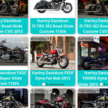
ey Davidson
Harley Davidson
Harley Davi
 Road Glide
FLTRX-SE2 Road Glide
FLTRX-SE2 Roa
m CVO 2013
Custom 110th
Custom CVO 
Anniversary CVO 2013
В сравнение
В сравне
816000р.*
647000р.*
В сравнение
Davidson FXDC
Harley Davidson FXDF
Harley Davi
Super Glide
Dyna Fat Bob 2013
FXDWG Dyna
tom 110th
Glide 2013
В сравнение
В 
ersary 2013
р.*
1237000р.*
1661000р.*
В сравнение