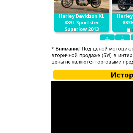
Harley Davidson XL
Harley
883L Sportster
883N
Superlow 2013
«
1
В сравнение
* Внимание! Под ценой мотоцикло
вторичной продаже (БУ!) в интер
цены не являются торговыми пред
Истор