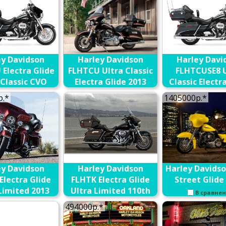
ey Davidson
Harley Davidson
Harley Davi
Electra Glide
FLHTCU Ultra Classic
FLHTCUSE8 U
 Classic CVO
Electra Glide 2013
Classic Electr
 Anniversary
110th Annive
В сравнение
р.*
1405000р.*
CVO 2013
В сравнение
В с
ey Davidson
Harley Davidson
Harley Davids
Electra Glide
FLHTK Electra Glide
Street Glide
Limited 2013
Ultra Limited 110th
В сравне
Anniversary 2013
В сравнение
494000р.*
В сравнение