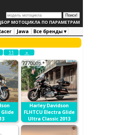
ДБОР МОТОЦИКЛА ПО ПАРАМЕТРАМ
Racer
Jawa
Все бренды ▾
11
»
777000р.*
dson
Harley Davidson
 Glide
FLHTCU Electra Glide
13
Ultra Classic 2013
ние
В сравнение