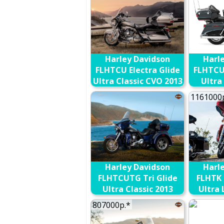
Harley Davidson
Harl
FLHTCU Electra Glide
FLHTCU 
Ultra Classic CVO 2013
Ultra
110th
В сравнение
1161000
2013
Harley Davidson
Harl
FLHTCUTG Tri Glide
FLHTK 
Ultra Classic 2013
Ultra 
В сравнение
807000р.*