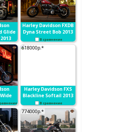
dson
Harley Davidson FXDB
d Glide
Dyna Street Bob 2013
2013
В сравнение
ние
618000р.*
dson
Harley Davidson FXS
 Wide
Blackline Softail 2013
сравнение
В сравнение
774000р.*