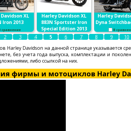
 Davidson XL
Harley Davidson XL
Harley Davids
 Iron 2013
883N Sportster Iron
Dyna Switchba
Special Edition 2013
В сравнение
В сравне
2
3
4
5
6
7
8
9
10
В сравнение
в Harley Davidson на данной странице указывается ср
нете, без учета года выпуска, комплектации и покол
ложениями, либо ссылкой на них.
ия фирмы и мотоциклов Harley Da