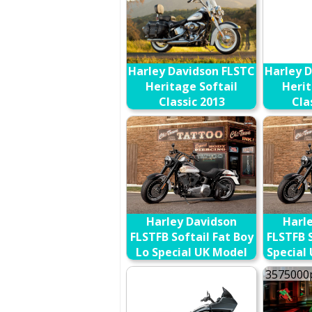
Harley Davidson FLSTC
Harley 
Heritage Softail
Herit
Classic 2013
Cla
Anniv
В сравнение
Harley Davidson
Harl
FLSTFB Softail Fat Boy
FLSTFB S
Lo Special UK Model
Special
2013
В сравнение
3575000