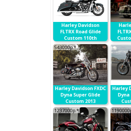
Harley Davidson
Harl
FLTRX Road Glide
FLTRX
Custom 110th
Custo
Anniversary CVO 2013
543000р.*
В сравнение
Harley Davidson FXDC
Harley 
Dyna Super Glide
Dyna 
Custom 2013
Cus
Anniv
В сравнение
1237000р.*
1190000