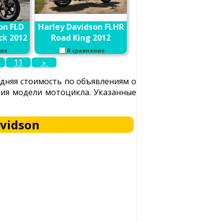
on FLD
Harley Davidson FLHR
ck 2012
Road King 2012
ние
В сравнение
11
»
едняя стоимость по объявлениям о
ения модели мотоцикла. Указанные
vidson