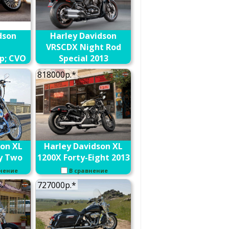
dson
Harley Davidson
VRSCDX Night Rod
p; CVO
Special 2013
внение
В сравнение
818000р.*
son XL
Harley Davidson XL
y Two
1200X Forty-Eight 2013
внение
В сравнение
727000р.*