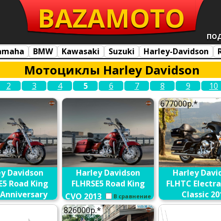
BAZA
MOTO
ПО
amaha
BMW
Kawasaki
Suzuki
Harley-Davidson
Мотоциклы Harley Davidson
2
3
4
5
6
7
8
9
10
677000р.*
ey Davidson
Harley Davidson
Harley Davi
E5 Road King
FLHRSE5 Road King
FLHTC Electra
 Anniversary
Classic 20
CVO 2013
В сравнение
13
В сравнение
В сравне
826000р.*