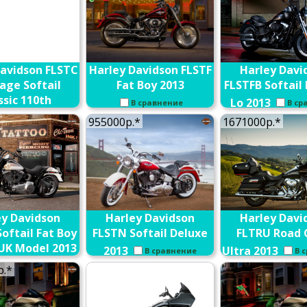
Davidson FLSTC
Harley Davidson FLSTF
Harley Davi
age Softail
Fat Boy 2013
FLSTFB Softail 
ssic 110th
Lo 2013
В сравнение
В ср
ersary 2013
955000р.*
1671000р.*
В сравнение
ey Davidson
Harley Davidson
Harley Davi
oftail Fat Boy
FLSTN Softail Deluxe
FLTRU Road 
 UK Model 2013
2013
Ultra 2013
В сравнение
В 
В сравнение
р.*