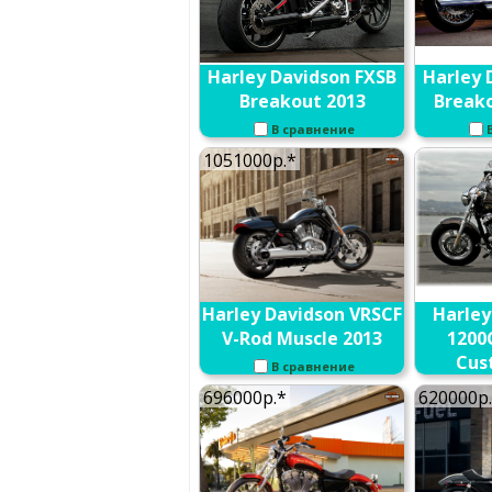
Harley Davidson FXSB
Harley 
Breakout 2013
Break
В сравнение
1051000р.*
Harley Davidson VRSCF
Harley
V-Rod Muscle 2013
1200
Cus
В сравнение
Anniv
696000р.*
620000р