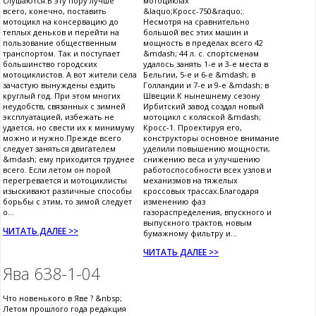
слушаются.В эту пору лучше
мотоциклах
всего, конечно, поставить
&laquo;Кросс-750&raquo;.
мотоцикл на консервацию до
Несмотря на сравнительно
теплых деньков и перейти на
большой вес этих машин и
пользование общественным
мощность в пределах всего 42
транспортом. Так и поступает
&mdash; 44 л. с. спортсменам
большинство городских
удалось занять 1-е и 3-е места в
мотоциклистов. А вот жители села
Бельгии, 5-е и 6-е &mdash; в
зачастую вынуждены ездить
Голландии и 7-е и 9-е &mdash; в
круглый год. При этом многих
Швеции.К нынешнему сезону
неудобств, связанных с зимней
Ирбитский завод создал новый
эксплуатацией, избежать не
мотоцикл с коляской &mdash;
удается, но свести их к минимуму
Кросс-1. Проектируя его,
можно и нужно.Прежде всего
конструкторы основное внимание
следует заняться двигателем
уделили повышению мощности,
&mdash; ему приходится труднее
снижению веса и улучшению
всего. Если летом он порой
работоспособности всех узлов и
перегревается и мотоциклисты
механизмов на тяжелых
изыскивают различные способы
кроссовых трассах.Благодаря
борьбы с этим, то зимой следует
изменению фаз
о...
газораспределения, впускного и
выпускного трактов, новым
ЧИТАТЬ ДАЛЕЕ >>
бумажному фильтру и...
ЧИТАТЬ ДАЛЕЕ >>
Ява 638-1-04
Что новенького в Яве ? &nbsp;
Летом прошлого года редакция