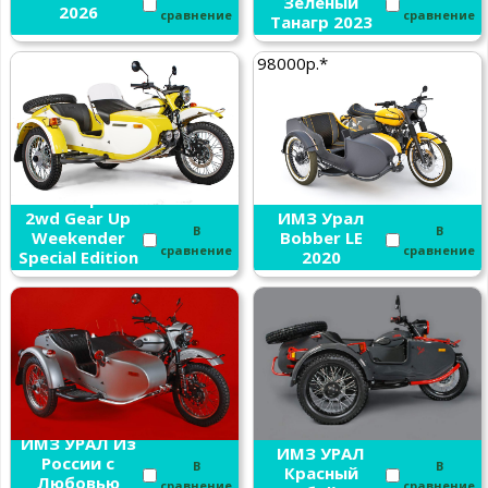
Зеленый
2026
сравнение
сравнение
Танагр 2023
98000р.*
ИМЗ Урал
2wd Gear Up
ИМЗ Урал
В
В
Weekender
Bobber LE
сравнение
сравнение
Special Edition
2020
2020
ИМЗ УРАЛ Из
ИМЗ УРАЛ
России с
В
В
Красный
Любовью
сравнение
сравнение