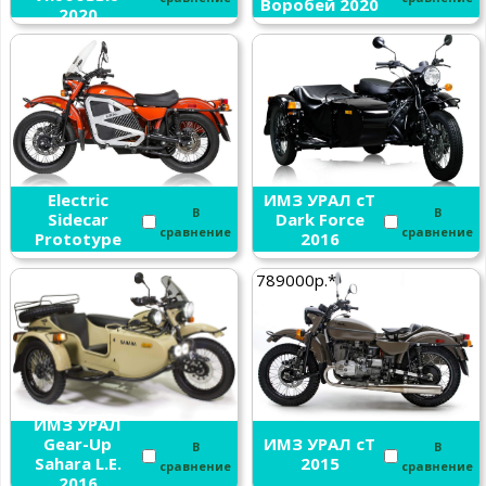
Воробей 2020
2020
ИМЗ УРАЛ
Electric
ИМЗ УРАЛ cT
В
В
Sidecar
Dark Force
сравнение
сравнение
Prototype
2016
2018
789000р.*
ИМЗ УРАЛ
Gear-Up
ИМЗ УРАЛ cT
В
В
Sahara L.E.
2015
сравнение
сравнение
2016