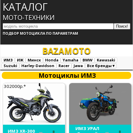
КАТАЛОГ
МОТО-ТЕХНИКИ
ПОДБОР МОТОЦИКЛА ПО ПАРАМЕТРАМ
BAZA
MOTO
ИМЗ
ИЖ
Минск
Honda
Yamaha
BMW
Kawasaki
Suzuki
Harley-Davidson
Racer
Jawa
Все бренды ▾
Все марки
Загрузка...
Мотоциклы ИМЗ
302000р.*
ИМЗ УРАЛ
ИМЗ XR-300
В
В