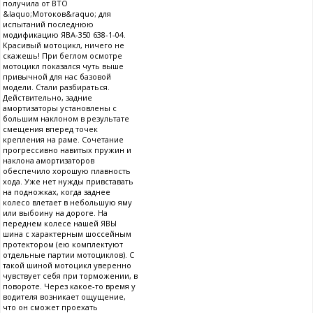
получила от ВТО
&laquo;Мотоков&raquo; для
испытаний последнюю
модификацию ЯВА-350 638-1-04.
Красивый мотоцикл, ничего не
скажешь! При беглом осмотре
мотоцикл показался чуть выше
привычной для нас базовой
модели. Стали разбираться.
Действительно, задние
амортизаторы установлены с
большим наклоном в результате
смещения вперед точек
крепления на раме. Сочетание
прогрессивно навитых пружин и
наклона амортизаторов
обеспечило хорошую плавность
хода. Уже нет нужды привставать
на подножках, когда заднее
колесо влетает в небольшую яму
или выбоину на дороге. На
переднем колесе нашей ЯВЫ
шина с характерным шоссейным
протектором (ею комплектуют
отдельные партии мотоциклов). С
такой шиной мотоцикл уверенно
чувствует себя при торможении, в
повороте. Через какое-то время у
водителя возникает ощущение,
что он сможет проехать