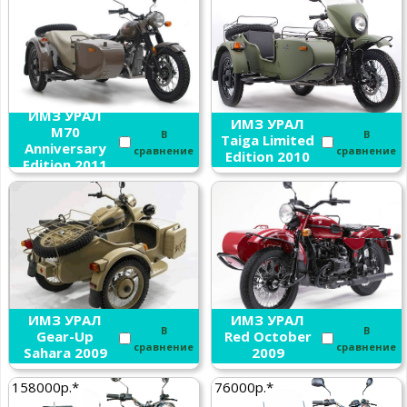
ИМЗ УРАЛ
ИМЗ УРАЛ
M70
В
В
Taiga Limited
Anniversary
сравнение
сравнение
Edition 2010
Edition 2011
ИМЗ УРАЛ
ИМЗ УРАЛ
В
В
Gear-Up
Red October
сравнение
сравнение
Sahara 2009
2009
158000р.*
76000р.*