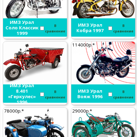
ИМЗ Урал
ИМЗ Урал
В
В
Соло Классик
Кобра 1997
сравнение
сравнение
1999
114000р.*
ИМЗ Урал
8.401
ИМЗ Урал
В
В
«Геркулес»
Вояж 1996
сравнение
сравнение
1996
78000р.*
29000р.*