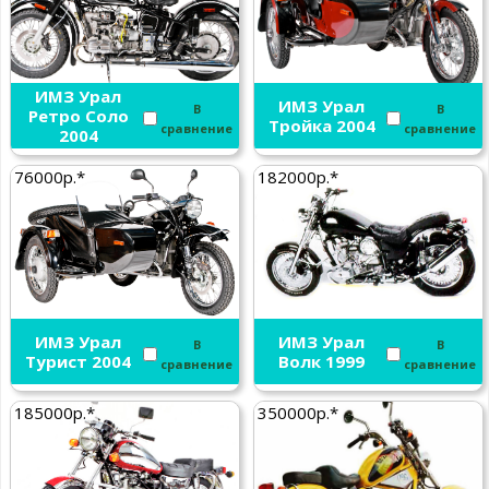
ИМЗ Урал
ИМЗ Урал
В
В
Ретро Соло
Тройка 2004
сравнение
сравнение
2004
76000р.*
182000р.*
ИМЗ Урал
ИМЗ Урал
В
В
Турист 2004
Волк 1999
сравнение
сравнение
185000р.*
350000р.*