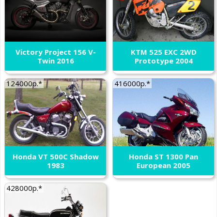
Victory Project 156 V-
KTM 525 EXC 2WD
Twin 2016
Prototype 2004
124000р.*
416000р.*
Honda VT 500C Shadow
Honda ST 1300 Pan
1983
European 2005
428000р.*