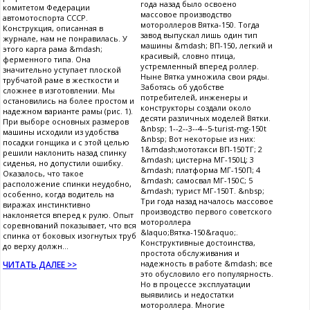
года назад было освоено
комитетом Федерации
массовое производство
автомотоспорта СССР.
мотороллеров Вятка-150. Тогда
Конструкция, описанная в
завод выпускал лишь один тип
журнале, нам не понравилась. У
машины &mdash; ВП-150, легкий и
этого карга рама &mdash;
красивый, словно птица,
ферменного типа. Она
устремленный вперед роллер.
значительно уступает плоской
Ныне Вятка умножила свои ряды.
трубчатой раме в жесткости и
Заботясь об удобстве
сложнее в изготовлении. Мы
потребителей, инженеры и
остановились на более простом и
конструкторы создали около
надежном варианте рамы (рис. 1).
десяти различных моделей Вятки.
При выборе основных размеров
&nbsp; 1--2--3--4--5-turist-mg-150t
машины исходили из удобства
&nbsp; Вот некоторые из них:
посадки гонщика и с этой целью
1&mdash;мототакси ВП-150ТГ; 2
решили наклонить назад спинку
&mdash; цистерна МГ-150Ц; 3
сиденья, но допустили ошибку.
&mdash; платформа МГ-150П; 4
Оказалось, что такое
&mdash; самосвал МГ-150С; 5
расположение спинки неудобно,
&mdash; турист МГ-150Т. &nbsp;
особенно, когда водитель на
Три года назад началось массовое
виражах инстинктивно
производство первого советского
наклоняется вперед к рулю. Опыт
мотороллера
соревнований показывает, что вся
&laquo;Вятка-150&raquo;.
спинка от боковых изогнутых труб
Конструктивные достоинства,
до верху должн...
простота обслуживания и
надежность в работе &mdash; все
ЧИТАТЬ ДАЛЕЕ >>
это обусловило его популярность.
Но в процессе эксплуатации
выявились и недостатки
мотороллера. Многие