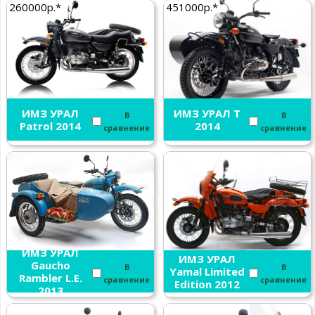
260000р.*
451000р.*
ИМЗ УРАЛ
ИМЗ УРАЛ T
В
В
Patrol 2014
2014
сравнение
сравнение
ИМЗ УРАЛ
ИМЗ УРАЛ
Gaucho
В
В
Yamal Limited
Rambler L.E.
сравнение
сравнение
Edition 2012
2013