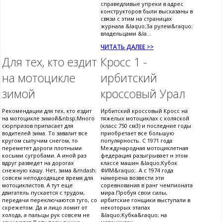
справедливые упреки в адрес
конструкторов были высказаны в
связи с этим на страницах
журнала &laquo;За рулем&raquo;
владельцами &la...
ЧИТАТЬ ДАЛЕЕ >>
Для тех, кто ездит
Кросс 1 -
на мотоцикле
ирбитский
зимой
кроссовый Урал
Рекомендации для тех, кто ездит
Ирбитский кроссовый Кросс на
на мотоцикле зимой&nbsp;Много
тяжелых мотоциклах с коляской
сюрпризов припасает для
(класс 750 см3) и последние годы
водителей зима. То завалит все
приобретает все большую
кругом сыпучим снегом, то
популярность. С 1971 года
переметет дороги плотными
Международная мотоциклетная
косыми сугробами. А иной раз
федерация разыгрывает н этом
вдруг разведет на дорогах
классе машин &laquo;Кубок
снежную кашу. Нет, зима &mdash;
ФИМ&raquo;. А с 1974 года
совсем неподходящее время для
намерена возвести эти
мотоциклистов. А тут еще
соревнования в ранг чемпионата
двигатель пускается с трудом,
мира.Пробуя свои силы,
передачи переключаются туго, со
ирбитские гонщики выступали в
скрежетом. Да и лицо ломит от
некоторых этапах
холода, а пальцы рук совсем не
&laquo;Кубка&raquo; на