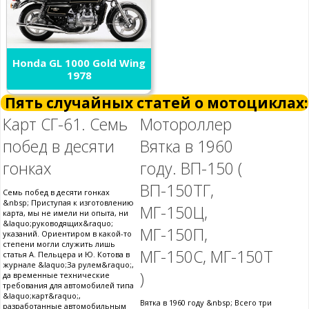
Honda GL 1000 Gold Wing
1978
Пять случайных статей о мотоциклах:
Карт СГ-61. Семь
Мотороллер
побед в десяти
Вятка в 1960
гонках
году. ВП-150 (
ВП-150ТГ,
Семь побед в десяти гонках
&nbsp; Приступая к изготовлению
МГ-150Ц,
карта, мы не имели ни опыта, ни
&laquo;руководящих&raquo;
МГ-150П,
указаний. Ориентиром в какой-то
степени могли служить лишь
МГ-150С, МГ-150Т
статья А. Пельцера и Ю. Котова в
журнале &laquo;За рулем&raquo;,
)
да временные технические
требования для автомобилей типа
&laquo;карт&raquo;,
Вятка в 1960 году &nbsp; Всего три
разработанные автомобильным