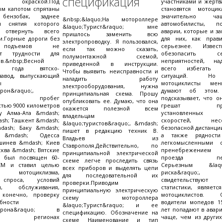
спецификация
окраской.Под
участниками и жертв
ым капотом спрятаны
становятся мотоци
 бензобак, заднее
значительно ч
&nbsp;&laquo;На мотороллере
я снятия которого
автомобилисты, 
&laquo;Турист&raquo; мне
о отвернуть всего
аварии, которые и з
пришлось заменить всю
и.Горные дороги без
для них, как прави
электропроводку. Я пользовался,
 подъемов не
серьезнее. Извес
если так можно сказать,
яют трудности для
обезопасить 
полумонтажной схемой,
в.&nbsp;Весной
неприятностей, н
приведенной в инструкции.
о года вятско-
всего избегать к
Чтобы выявить неисправности и
завод, выпускающий
ситуаций. Но
наладить работу
ы
мотоциклисты ме
электрооборудования, нужна
трон&raquo;,
думают об этом. 
принципиальная схема. Прошу
зовал пробег
подсказывает, что о
опубликовать ее. Думаю, что она
тью 9000 километров
грешат прев
окажется полезной всем
у Алма-Ата &mdash;
установленных
владельцам
sh; Ташкент &mdash;
скоростей, несо
&laquo;туристов&raquo;, &mdash;
dash; Баку &mdash;
безопасной дистанции
пишет в редакцию техник В.
 &mdash; Одесса
а также рядности
Владьев из
шинев &mdash; Киев
легкомысленными 
Ставрополя.Действительно, по
ква &mdash; Вятские
пренебрежением 
принципиальной электрической
 был посвящен 60-
проезда перек
схеме легче проследить связь
СМ и ставил целью
Серьезным &laqu
всех приборов и выделять цепи
у мотоциклизма,
риска&raqu
для последовательной их
спроса, условий
свидетельствую
проверки.Приводим
ии, обслуживания,
статистики, являетс
принципиальную электрическую
 конечно, проверку
мотоциклистов. Ок
схему мотороллера
бности
водители мопедов 1
&laquo;Турист&raquo; и ее
ектрона&raquo; в
лет попадают в авари
спецификацию. Обозначение на
х регионах
чаще, чем из других
схеме Наименование и тип