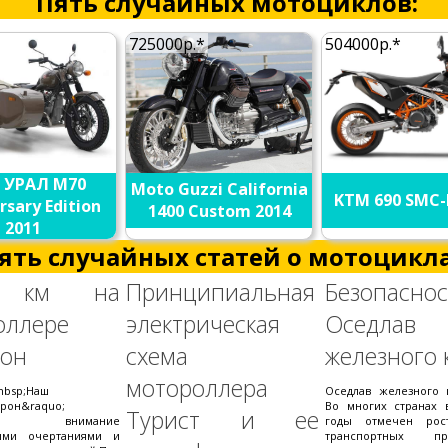
Пять случайных мотоциклов:
725000р.*
504000р.*
 УРАЛ M70
Moto Guzzi California
KTM 690 SMC-
rsary Edition
1400 Custom 2014
2011
ять случайных статей о мотоцикла
0 км на
Принципиальная
Безопаснос
оллере
электрическая
Оседлав
рон
схема
железного 
мотороллера
nbsp;Наш
Оседлав железного 
трон&raquo;
Во многих странах 
Турист и ее
кал внимание
годы отмечен рос
ыми очертаниями и
транспортных про