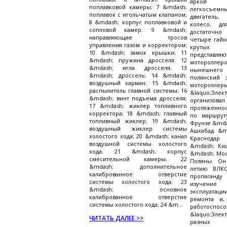
яркой 
поплавковой камеры; 7 &mdash;
легкосъемн
поплавок с игольчатым клапаном;
двигатель,
8 &mdash; корпус поплавковой и
колесо, дл
сопловой камер: 9 &mdash;
достаточн
направляющие тросов
четыре гайк
управления газом и корректором;
крутых
10 &mdash; замок крышки; 11
представл
&mdash; пружина дросселя: 12
мотороллеро
&mdash; игла дросселя; 13
нынешнег
&mdash; дроссель; 14 &mdash;
полянский 
воздушный карман; 15 &mdash;
мотороллер
распылитель главной системы; 16
&laquo;Элек
&mdash; винт подъема дросселя;
органи
17 &mdash; жиклер топливного
протяженнос
корректора; 18 &mdash; главный
по маршрут
топливный жиклер; 19 &mdash;
Фрунзе &mda
воздушный жиклер системы
Ашхабад &m
холостого хода; 20 &mdash; канал
Краснодар
воздушной системы холостого
&mdash; Ки
хода; 21 &mdash; корпус
&mdash; Мос
смесительной камеры; 22
Поляны. Он
&mdash; дополнительное
летию ВЛК
калиброванное отверстие
пропаганд
системы холостого хода; 23
изучение 
&mdash; основное
эксплуатац
калиброванное отверстие
ремонта и,
системы холостого хода; 24 &m...
работоспосо
&laquo;Эл
ЧИТАТЬ ДАЛЕЕ >>
разны