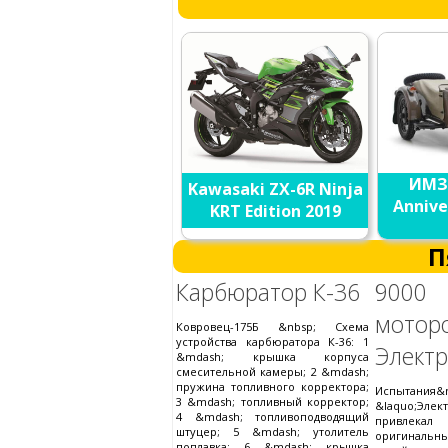
ИМЗ
Kawasaki ZX-6R Ninja
Annive
KRT Edition 2019
П
Карбюратор К-36
900
мотор
Ковровец-175Б &nbsp; Схема
устройства карбюратора К-36: 1
Элект
&mdash; крышка корпуса
смесительной камеры; 2 &mdash;
пружина топливного корректора;
Испытания&
3 &mdash; топливный корректор;
&laquo;Элек
4 &mdash; топливоподводящий
привле
штуцер; 5 &mdash; утолитель
оригинальн
поплавка; 6 &mdash; крышка