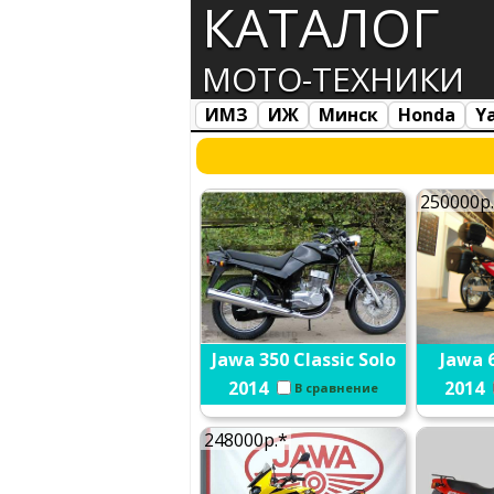
КАТАЛОГ
МОТО-ТЕХНИКИ
ИМЗ
ИЖ
Минск
Honda
Y
Все марки
Загрузка...
250000р
Jawa 350 Classic Solo
Jawa 
2014
2014
В сравнение
248000р.*