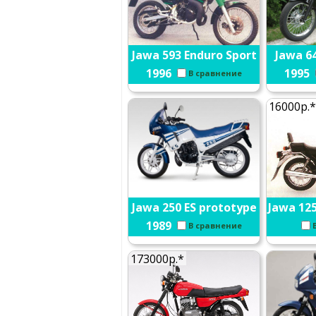
Jawa 593 Enduro Sport
Jawa 64
1996
1995
В сравнение
16000р.*
Jawa 250 ES prototype
Jawa 12
1989
В сравнение
173000р.*