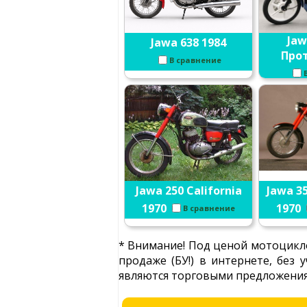
Jaw
Jawa 638 1984
Прот
В сравнение
Jawa 250 California
Jawa 35
1970
1970
В сравнение
* Внимание! Под ценой мотоцикло
продаже (БУ!) в интернете, без
являются торговыми предложениям