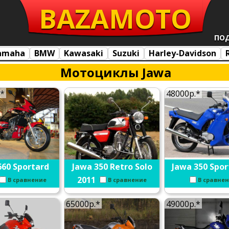
BAZA
MOTO
ПО
amaha
BMW
Kawasaki
Suzuki
Harley-Davidson
Мотоциклы Jawa
.*
48000р.*
660 Sportard
Jawa 350 Retro Solo
Jawa 350 Spor
2011
В сравнение
В сравнение
В сравне
65000р.*
49000р.*