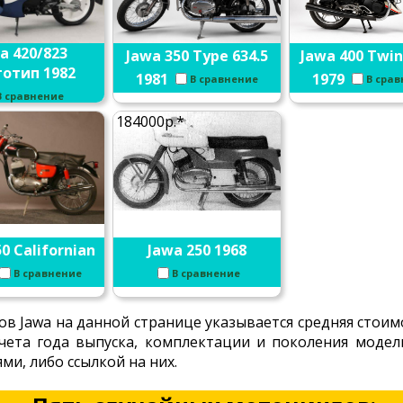
a 420/823
Jawa 350 Type 634.5
Jawa 400 Twin
отип 1982
1981
1979
В сравнение
В сра
В сравнение
184000р.*
0 Californian
Jawa 250 1968
В сравнение
В сравнение
в Jawa на данной странице указывается средняя стои
 учета года выпуска, комплектации и поколения моде
и, либо ссылкой на них.