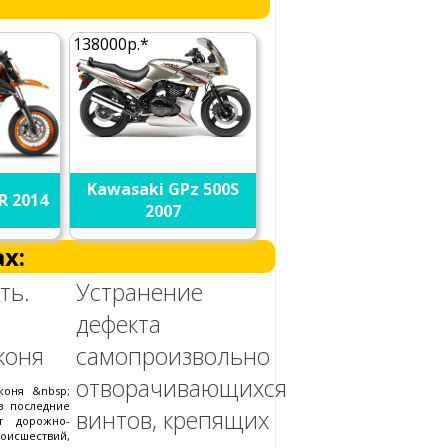
138000р.*
Kawasaki GPz 500S
R 2014
2007
х:
ть.
Устранение
дефекта
коня
самопроизвольно
отворачивающихся
коня &nbsp;
в последние
винтов, крепящих
т дорожно-
исшествий,