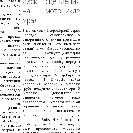
диск сцепления
ами которых
клисты. Они
на мотоцикле
аще, чем
попадают в
Урал
аканчиваются
ло, гораздо
тно, чтобы
В мотоциклах &laquo;Урал&raquo;
себя от
нередко самопроизвольно
адо прежде
отворачиваются винты, крепящие
ритических
диск сцепления, что вызывает
 именно
резкий стук. &laquo;Руководство
ньше всего
по эксплуатации&raquo;
Статистика
рекомендует для устранения
ни особенно
дефекта снять коробку передач
ышением
&mdash; значит, предварительно
 лимитов
демонтировать колесо, главную
блюдением
передачу и кардан.&nbsp;Коробка
, интервала,
передач: 1 &mdash; гайка
 движения,
крепления коробки; 2 &mdash;
обгонами и
труба воздушного корректора; 3
к порядку
&mdash; дополнительное
рестков.
отверстие, которое надо
o;фактором
просверлить; 4 &mdash; заливная
o;, как
горловина; 5 &mdash; винт,
т данные
крепящий диск сцепления; 6
я и возраст
&mdash; диск
азывается,
сцепления.&nbsp;Надобность в
5 &mdash;18
этой трудоемкой работе отпадает,
и в пять раз
если просверлить отверстие
 возрастных
диаметром 22&mdash;24 мм в