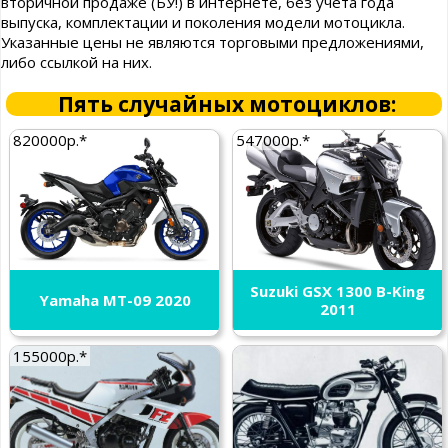
вторичной продаже (БУ!) в интернете, без учета года
выпуска, комплектации и поколения модели мотоцикла.
Указанные цены не являются торговыми предложениями,
либо ссылкой на них.
Пять случайных мотоциклов:
820000р.*
547000р.*
Suzuki GSX 1300 B-King
Yamaha MT-09 2020
2011
155000р.*