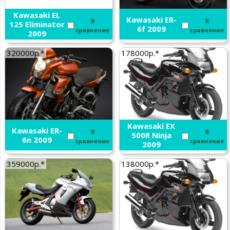
Kawasaki EL
Kawasaki ER-
В
В
125 Eliminator
6f 2009
сравнение
сравнение
2009
320000р.*
178000р.*
Kawasaki EX
Kawasaki ER-
В
В
500R Ninja
6n 2009
сравнение
сравнение
2009
359000р.*
138000р.*