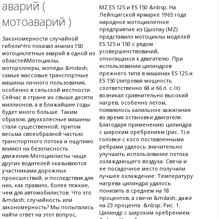
аварий (
MZ ES 125 и ES 150 &nbsp; На
Лейпцигской ярмарке 1965 года
мотоаварий )
народное мотоциклетное
предприятие из Цшопау (МZ)
представило мотоциклы моделей
Закономерности случайной
ES 125 и 150 с рядом
гибелиЧто показал анализ 150
усовершенствований,
мотоциклетных аварий в одной из
относящихся к двигателю. При
областейМотоциклы,
использовании цилиндров
мотороллеры, мопеды &mdash;
прежнего типа в машинах ES 125 и
самые массовые транспортные
ES 150 (литровая мощность
машины личного пользования,
соответственно 68 и 66 л. с./л)
особенно в сельской местности.
возникал сравнительно высокий
Сейчас в стране их свыше десяти
нагрев, особенно летом,
миллионов, а в ближайшие годы
появлялось калильное зажигание
будет много больше. Таким
во время остановки двигателя.
образом, двухколесные машины
Благодаря применению цилиндра
стали существенной, притом
с широким оребрением (рис. 1) и
весьма своеобразной частью
головки с косо поставленными
транспортного потока и ощутимо
ребрами удалось значительно
влияют на безопасность
улучшить использование потока
движения.Мотоциклисты чаще
охлаждающего воздуха. Свеча и
других водителей оказываются
ее посадочное место получили
участниками дорожных
лучшее охлаждение. Температуру
происшествий, и последствия для
нагрева цилиндра удалось
них, как правило, более тяжкие,
понизить в среднем на 18
чем для автомобилистов. Что это
процентов, а свечи &mdash; даже
&mdash; случайность или
на 23 процента. &nbsp; Рис. 1.
закономерность? Мы попытались
Цилиндр с широким оребрением
найти ответ на этот вопрос,