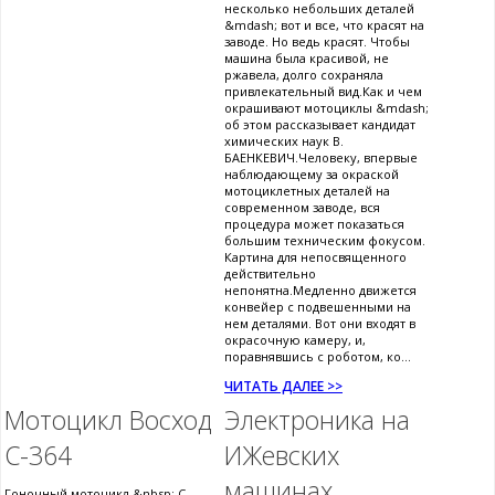
несколько небольших деталей
&mdash; вот и все, что красят на
заводе. Но ведь красят. Чтобы
машина была красивой, не
ржавела, долго сохраняла
привлекательный вид.Как и чем
окрашивают мотоциклы &mdash;
об этом рассказывает кандидат
химических наук В.
БАЕНКЕВИЧ.Человеку, впервые
наблюдающему за окраской
мотоциклетных деталей на
современном заводе, вся
процедура может показаться
большим техническим фокусом.
Картина для непосвященного
действительно
непонятна.Медленно движется
конвейер с подвешенными на
нем деталями. Вот они входят в
окрасочную камеру, и,
поравнявшись с роботом, ко...
ЧИТАТЬ ДАЛЕЕ >>
Мотоцикл Восход
Электроника на
С-364
ИЖевских
машинах.
Гоночный мотоцикл &nbsp; С.