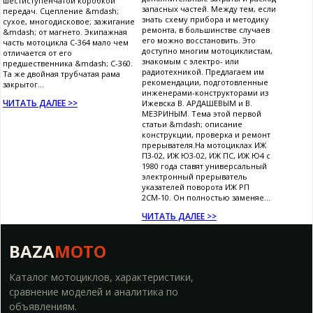
шестиступенчатой коробкой
запасных частей. Между тем, если
передач. Сцепление &mdash;
знать схему прибора и методику
сухое, многодисковое; зажигание
ремонта, в большинстве случаев
&mdash; от магнето. Экипажная
его можно восстановить. Это
часть мотоцикла С-364 мало чем
доступно многим мотоциклистам,
отличается от его
знакомым с электро- или
предшественника &mdash; С-360.
радиотехникой. Предлагаем им
Та же двойная трубчатая рама
рекомендации, подготовленные
закрытог...
инженерами-конструкторами из
ЧИТАТЬ ДАЛЕЕ >>
Ижевска В. АРДАШЕВЫМ и В.
МЕЗРИНЫМ. Тема этой первой
статьи &mdash; описание
конструкции, проверка и ремонт
прерывателя.На мотоциклах ИЖ
П3-02, ИЖ Ю3-02, ИЖ ПС, ИЖ Ю4 с
1980 года ставят универсальный
электронный прерыватель
указателей поворота ИЖ РП
2СМ-10. Он полностью заменяе...
ЧИТАТЬ ДАЛЕЕ >>
BAZA
MOTO
Каталог мотоциклов, характеристики,
сравнение моделей и аналитика по
объявлениям.