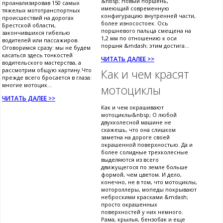
&nbsp; Новый поршень,
проанализировав 150 самых
имеющий современную
тяжелых мототранспортных
конфигурацию внутренней части,
происшествий на дорогах
более износостоек. Ось
Брестской области,
поршневого пальца смещена на
закончившихся гибелью
1,2 мм по отношению к оси
водителей или пассажиров.
поршня &mdash; этим достига...
Оговоримся сразу: мы не будем
касаться здесь тонкостей
ЧИТАТЬ ДАЛЕЕ >>
водительского мастерства, а
рассмотрим общую картину.Что
Как и чем красят
прежде всего бросается в глаза:
многие мотоцик...
мотоциклы
ЧИТАТЬ ДАЛЕЕ >>
Как и чем окрашивают
мотоциклы&nbsp; О любой
двухколесной машине не
скажешь, что она слишком
заметна на дороге своей
окрашенной поверхностью. Да и
более солидные трехколесные
выделяются из всего
движущегося по земле больше
формой, чем цветом. И дело,
конечно, не в том, что мотоциклы,
мотороллеры, мопеды покрывают
неброскими красками &mdash;
просто окрашенных
поверхностей у них немного.
Рама, крылья, бензобак и еще