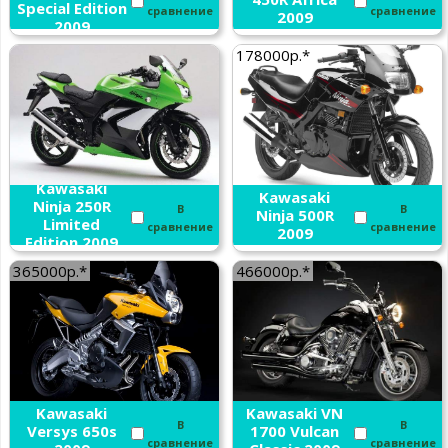
Special Edition
сравнение
сравнение
2009
2009
178000р.*
Kawasaki
Kawasaki
Ninja 250R
В
В
Ninja 500R
Limited
сравнение
сравнение
2009
Edition 2009
365000р.*
466000р.*
Kawasaki
Kawasaki VN
В
В
Versys 650s
1700 Vulcan
сравнение
сравнение