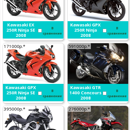
Kawasaki EX
Kawasaki GPX
В
В
250R Ninja SE
250R Ninja
сравнение
сравнение
2008
2008
171000р.*
591000р.*
Kawasaki GPX
Kawasaki GTR
В
В
250R Ninja SE
1400 Concours
сравнение
сравнение
2008
2008
395000р.*
276000р.*