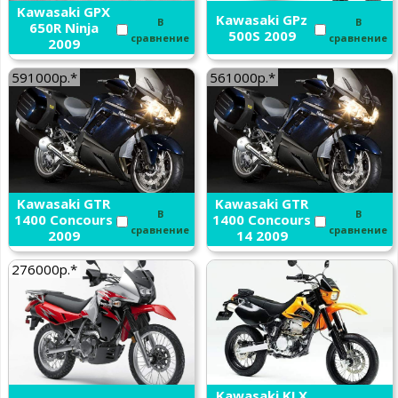
Kawasaki GPX
Kawasaki GPz
В
В
650R Ninja
500S 2009
сравнение
сравнение
2009
591000р.*
561000р.*
Kawasaki GTR
Kawasaki GTR
В
В
1400 Concours
1400 Concours
сравнение
сравнение
2009
14 2009
276000р.*
Kawasaki KLX