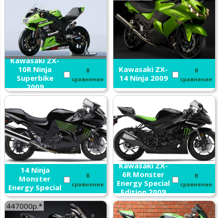
Kawasaki ZX-
10R Ninja
Kawasaki ZX-
В
В
Superbike
14 Ninja 2009
сравнение
сравнение
2009
Kawasaki ZX-
Kawasaki ZX-
14 Ninja
6R Monster
В
В
Monster
Energy Special
сравнение
сравнение
Energy Special
Edition 2009
Edition 2009
447000р.*