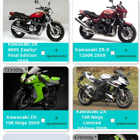
Kawasaki ZR
400X Zephyr
Kawasaki ZR-X
В
В
Final Edition
1200R 2009
сравнение
сравнение
2009
733000р.*
Kawasaki ZX-
Kawasaki ZX-
10R Ninja
В
В
10R Ninja 2009
Limited
сравнение
сравнение
Edition 2009
476000р.*