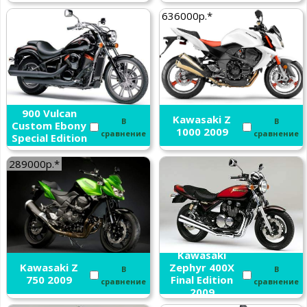
636000р.*
Kawasaki VN
900 Vulcan
Kawasaki Z
В
В
Custom Ebony
1000 2009
сравнение
сравнение
Special Edition
2009
289000р.*
Kawasaki
Kawasaki Z
Zephyr 400X
В
В
750 2009
Final Edition
сравнение
сравнение
2009