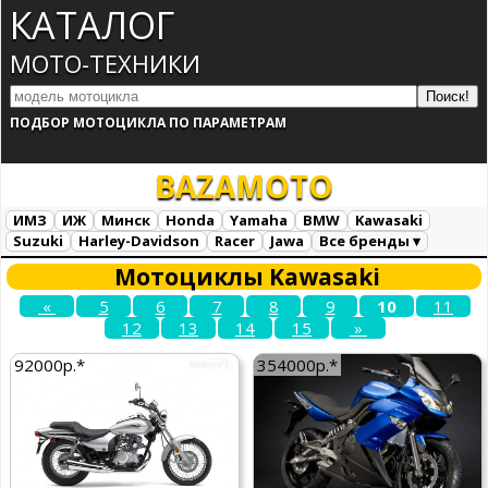
КАТАЛОГ
МОТО-ТЕХНИКИ
ПОДБОР МОТОЦИКЛА ПО ПАРАМЕТРАМ
BAZA
MOTO
ИМЗ
ИЖ
Минск
Honda
Yamaha
BMW
Kawasaki
Suzuki
Harley-Davidson
Racer
Jawa
Все бренды ▾
Все марки
Загрузка...
Мотоциклы Kawasaki
«
5
6
7
8
9
10
11
12
13
14
15
»
92000р.*
354000р.*