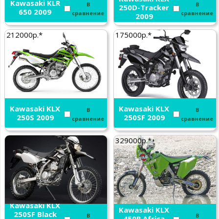
Kawasaki KLR
В
В
250D-Tracker
650 2009
сравнение
сравнение
2009
212000р.*
175000р.*
Kawasaki KLX
Kawasaki KLX
В
В
250S 2009
250SF 2009
сравнение
сравнение
329000р.*
Kawasaki KLX
Kawasaki KLX
250SF Black
В
В
450R Africa