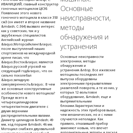
ИВАНИЦКИЙ, главный конструктор
Основные
гоночных мотоциклов ЦКЭБ
Появление этого нового
неисправности,
гоночного мотоцикла в классе 350
см3 (он имеет и второе название
методы
&mdash; С-364) вызвало интерес
как у советских, так и у
обнаружения и
зарубежных специалистов.
Английский журнал
устранения
&laquo;Моторсайклинг&raquo;
после выступлений наших
спортсменов на международной
Основные неисправности
арене писал, что
электроники, методы
&laquo;Восток&raquo; является
обнаружения и
&laquo;русской угрозой на
устранения.&nbsp; Все ижевские
следующий год&raquo;, что он
мотоциклы последних лет
сильно поколебал
выпуска оборудованы
&laquo;западную
электронными прерывателями
самоуверенность&raquo;. В чем
указателей поворота, а те из них, у
же основные конструктивные
которых 12-вольтовое
особенности нового мотоцикла?
оборудование, &mdash; еще и
Прежде всего в
выпрямительными
четырехцилиндровом
блоками.Характеристики и
четырехтактном двигателе с
надежность этих приборов выше,
двумя верхними
чем механических, но и с ними
распределительными валами.
случаются неполадки. Как
Диаметр цилиндров &mdash; 49
правило, отказавший прибор
мм, ход поршня &mdash; 46 мм.
заменяют новым, что влечет
Мотоцикл снабжен двухвальной
дополнительные затраты и расход