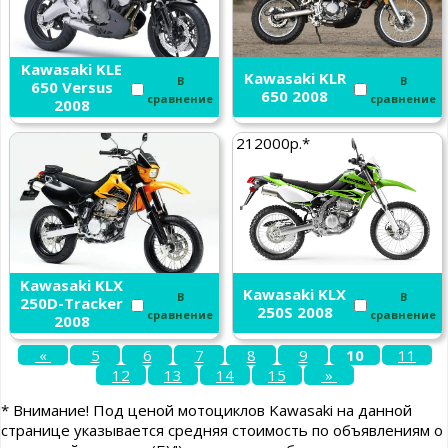
Kawasaki KLE
Kawasaki KLR
В
В
650 Versus
650 2008
сравнение
сравнение
2008
212000р.*
Kawasaki KLX
Kawasaki KLX
В
В
250D-Tracker
250S 2008
сравнение
сравнение
2008
«
5
6
7
8
9
10
11
12
13
14
15
»
* Внимание! Под ценой мотоциклов Kawasaki на данной
странице указывается средняя стоимость по объявлениям о