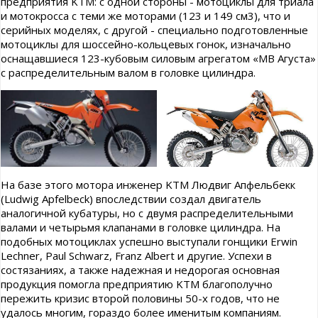
предприятия KTM: с одной стороны - мотоциклы для триала
и мотокросса с теми же моторами (123 и 149 см3), что и
серийных моделях, с другой - специально подготовленные
мотоциклы для шоссейно-кольцевых гонок, изначально
оснащавшиеся 123-кубовым силовым агрегатом «МВ Агуста»
с распределительным валом в головке цилиндра.
На базе этого мотора инженер KTM Людвиг Апфельбекк
(Ludwig Apfelbeck) впоследствии создал двигатель
аналогичной кубатуры, но с двумя распределительными
валами и четырьмя клапанами в головке цилиндра. На
подобных мотоциклах успешно выступали гонщики Erwin
Lechner, Paul Schwarz, Franz Albert и другие. Успехи в
состязаниях, а также надежная и недорогая основная
продукция помогла предприятию KTM благополучно
пережить кризис второй половины 50-х годов, что не
удалось многим, гораздо более именитым компаниям.