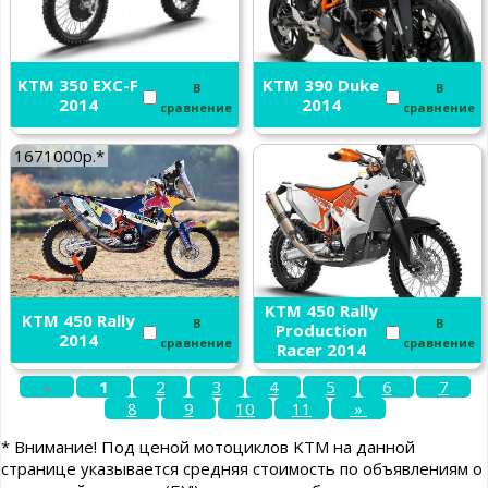
KTM 350 EXC-F
KTM 390 Duke
В
В
2014
2014
сравнение
сравнение
1671000р.*
KTM 450 Rally
KTM 450 Rally
В
В
Production
2014
сравнение
сравнение
Racer 2014
«
1
2
3
4
5
6
7
8
9
10
11
»
* Внимание! Под ценой мотоциклов KTM на данной
странице указывается средняя стоимость по объявлениям о