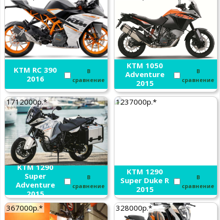
KTM 1050
KTM RC 390
В
В
Adventure
2016
сравнение
сравнение
2015
1712000р.*
1237000р.*
KTM 1290
KTM 1290
Super
В
В
Super Duke R
Adventure
сравнение
сравнение
2015
2015
367000р.*
328000р.*