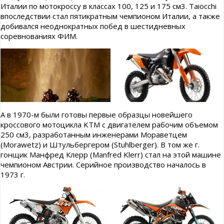
Италии по мотокроссу в классах 100, 125 и 175 см3. Taiocchi
впоследствии стал пятикратным чемпионом Италии, а также
добивался неоднократных побед в шестидневных
соревнованиях ФИМ.
А в 1970-м были готовы первые образцы новейшего
кроссового мотоцикла KTM с двигателем рабочим объемом
250 см3, разработанным инженерами Мораветцем
(Morawetz) и Штульбергером (Stuhlberger). В том же г.
гонщик Манфред Клерр (Manfred Klerr) стал на этой машине
чемпионом Австрии. Серийное производство началось в
1973 г.