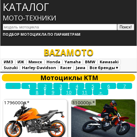
КАТАЛОГ
МОТО-ТЕХНИКИ
ПОДБОР МОТОЦИКЛА ПО ПАРАМЕТРАМ
BAZA
MOTO
ИМЗ
ИЖ
Минск
Honda
Yamaha
BMW
Kawasaki
Suzuki
Harley-Davidson
Racer
Jawa
Все бренды ▾
Все марки
Загрузка...
Мотоциклы KTM
«
1
2
3
4
5
6
7
8
9
10
11
»
1796000р.*
310000р.*