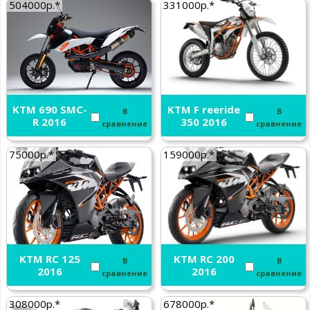
504000р.*
331000р.*
KTM 690 SMC-
KTM F reeride
В
В
R 2016
350 2016
сравнение
сравнение
75000р.*
159000р.*
KTM RC 125
KTM RC 200
В
В
2016
2016
сравнение
сравнение
308000р.*
678000р.*