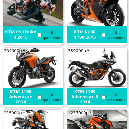
KTM 690 Duke
KTM RC8R
В
В
R 2015
1190 2015
сравнение
сравнение
764000р.*
739000р.*
KTM 1190
KTM 1190
В
В
Adventure
Adventure R
сравнение
сравнение
2014
2014
235000р.*
1237000р.*