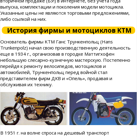
вторичной продаже (БУ!) в интернете, без учета года
выпуска, комплектации и поколения модели мотоцикла.
Указанные цены не являются торговыми предложениями,
либо ссылкой на них.
История фирмы и мотоциклов KTM
Основатель фирмы KTM Ганс Трункенпольц (Hans
Trunkenpolz) начал свою производственную деятельность
еще в 1934 г., организовав в городке Маттигхофен
небольшую слесарно-кузнечную мастерскую. Постепенно
перейдя к ремонту велосипедов, мотоциклов и
автомобилей, Трункенпольц перед войной стал
представителем фирм ДКВ и «Опель», продавая и
обслуживая их технику.
В 1951 г. на волне спроса на дешевый транспорт