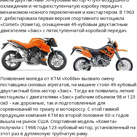
охлаждения и четырехступенчатую коробку передач с
механизмом ножного переключения и кикстартером. В 1963
г. дебютировала первая версия спортивного мотоцикла
«Comet» (Комета), оснащенная 49-кубовым двухтактным
двигателем «Закс» с пятиступенчатой коробкой передач.
Появление мопеда от KTM «Хобби» вызвало смену
поставщика силовых агрегатов, на машине стоял 49-кубовый
двухтактный блок-мотор «Закс». Тогда же появились легкие
мотоциклы с двигателями «Закс» рабочим объемом 98 и 123
см3 - как дорожные, так и подготовленные для
соревнований по триалу и мотокроссу. С этой гаммой
продукции компания KTM во второй половине 60-х годов
вышла на рынок США. Спортивная модель «Комета»
получила с 1968 года 123-кубовый мотор, установленный на
этот раз в дуплексную трубчатую раму.