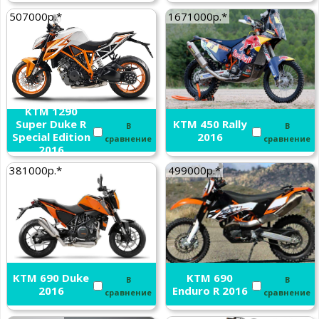
507000р.*
1671000р.*
KTM 1290
Super Duke R
KTM 450 Rally
В
В
Special Edition
2016
сравнение
сравнение
2016
381000р.*
499000р.*
KTM 690 Duke
KTM 690
В
В
2016
Enduro R 2016
сравнение
сравнение