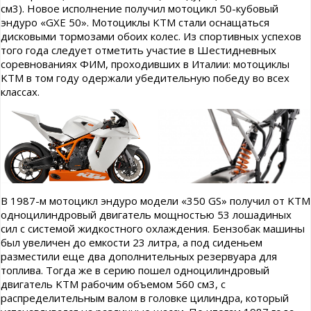
см3). Новое исполнение получил мотоцикл 50-кубовый
эндуро «GXE 50». Мотоциклы KTM стали оснащаться
дисковыми тормозами обоих колес. Из спортивных успехов
того года следует отметить участие в Шестидневных
соревнованиях ФИМ, проходивших в Италии: мотоциклы
KTM в том году одержали убедительную победу во всех
классах.
В 1987-м мотоцикл эндуро модели «350 GS» получил от KTM
одноцилиндровый двигатель мощностью 53 лошадиных
сил с системой жидкостного охлаждения. Бензобак машины
был увеличен до емкости 23 литра, а под сиденьем
разместили еще два дополнительных резервуара для
топлива. Тогда же в серию пошел одноцилиндровый
двигатель KTM рабочим объемом 560 см3, с
распределительным валом в головке цилиндра, который