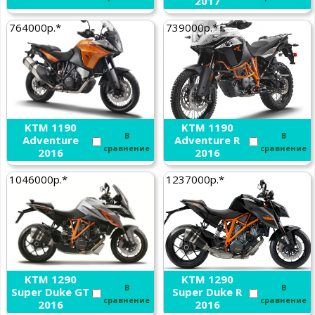
2017
764000р.*
739000р.*
KTM 1190
KTM 1190
В
В
Adventure
Adventure R
сравнение
сравнение
2016
2016
1046000р.*
1237000р.*
KTM 1290
KTM 1290
В
В
Super Duke GT
Super Duke R
сравнение
сравнение
2016
2016