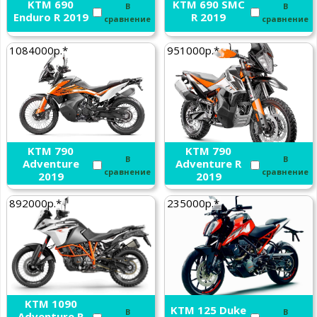
KTM 690
KTM 690 SMC
В
В
Enduro R 2019
R 2019
сравнение
сравнение
1084000р.*
951000р.*
KTM 790
KTM 790
В
В
Adventure
Adventure R
сравнение
сравнение
2019
2019
892000р.*
235000р.*
KTM 1090
KTM 125 Duke
В
В
Adventure R