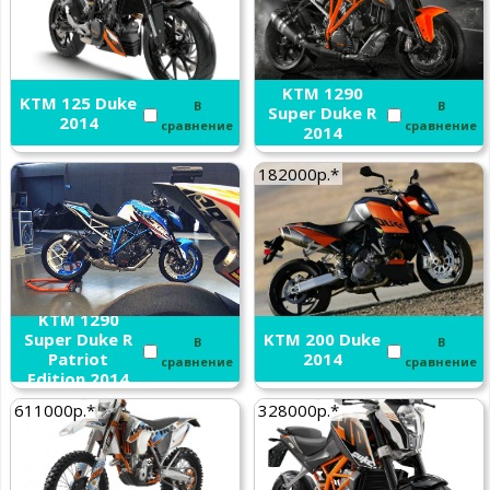
KTM 1290
KTM 125 Duke
В
В
Super Duke R
2014
сравнение
сравнение
2014
182000р.*
KTM 1290
Super Duke R
KTM 200 Duke
В
В
Patriot
2014
сравнение
сравнение
Edition 2014
611000р.*
328000р.*