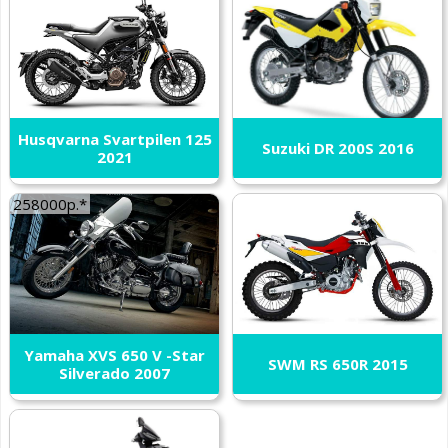
Husqvarna Svartpilen 125
Suzuki DR 200S 2016
2021
258000р.*
Yamaha XVS 650 V -Star
SWM RS 650R 2015
Silverado 2007