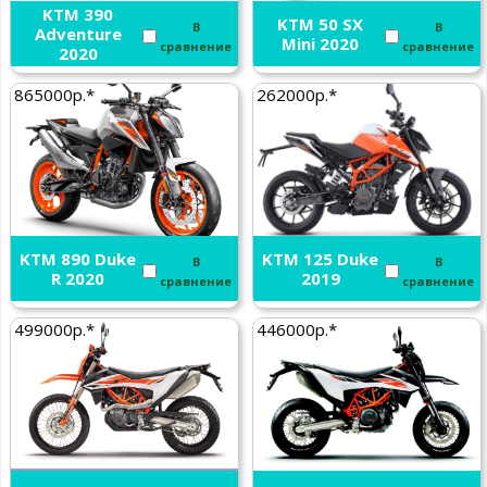
KTM 390
KTM 50 SX
В
В
Adventure
Mini 2020
сравнение
сравнение
2020
865000р.*
262000р.*
KTM 890 Duke
KTM 125 Duke
В
В
R 2020
2019
сравнение
сравнение
499000р.*
446000р.*