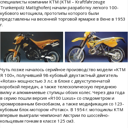
специалисты компании KTM (KTM – Kraftfahrzeuge
Trunkenpolz Mattighofen) начали разработку легкого 100-
кубового мотоцикла, прототипы которого были
представлены на весенней торговой ярмарке в Вене в 1953
г.
Чуть позже началось серийное производство модели «KTM
R 100», получившей 98-кубовый двухтактный двигатель
«Rotax» мощностью 3 л.с. в блоке с двухступенчатой
коробкой передач, а также телескопическую переднюю
вилку и алюминиевые ступицы обоих колес. Через два года
в серию пошли версия «R100 Luxus» со спидометром и
хромированным бензобаком, а также модификация со 123-
кубовым блок-мотором «Ротакс». В 1954 г. мотоциклы KTM
впервые выиграли чемпионат Австрии по шоссейно-
кольцевым гонкам в классе 125 см3.