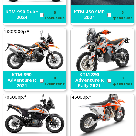
KTM 990 Duke
KTM 450 SMR
В
В
2024
2021
сравнение
сравнение
1802000р.*
KTM 890
KTM 890
В
В
Adventure R
Adventure R
сравнение
сравнение
2021
Rally 2021
705000р.*
45000р.*