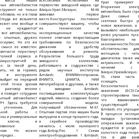
я масса наших
всесоюзных испытаниях на
Урал примеряет э
нных автомобилистов
первенство заводской марки, где
Вторжение элек
струмент не только
&laquo;Урал-3&raquo; М-66
автомобиль было стр
обовала, но и в глаза
завоевал первое
Даже самые зак
Откуда же возьмется
место.Конструкторы постоянно
скептики быстро у
 может они вообще в
совершенствуют машину, чтобы
новое зажигание, а
те не нуждаются?
ее технические и
вызывало наибольши
 все автомобилисты,
эксплуатационные качества
резко улучшило пуск
е опытные, дружно
полнее отвечали возрастающим
благоприятно на
тосервис. Но это же
требованиям по безопасности
экономичности.Посл
 смысл ее известен.
движения и удобству
обстоятельство дл
запчасти перестанут
обслуживания и ремонта.
мотоцикла с четы
полией сервиса и
Результатом большого труда
двигателем также и
aquo;притчей во
заводского коллектива,
актуальность. И 
uo; (а такой день,
работавшего в содружестве с
начиная с 
ить, не за горами),
рядом научных институтов
&laquo;Урала&raquo;
ть в инструменте
&mdash; ВНИИМотопромом,
10, стали часть 
выйдет на передний
ВНИИТЭ, ЦНИИТА, НИИ
оснащать с
этой точки зрения
Автоприборов и другими, а также
бесконтактного эл
й разговор вполне
с заводами &mdash;
зажигания (БСЗ).С
 и поведет сотрудник
поставщиками комплектующих
спроектирована так
ытный автомобилист
изделий, явилось создание более
что взаимозам
ИЧ. Здесь требуется
совершенной модели,
существующей кл
 уточнение. Для
получившей обозначение М-67.
&mdash; это упрощае
ельной работы с
Опытная партия этих машин была
В процессе эксплуа
жны и универсальные
выпущена в конце прошлого года,
наладки (установ
е ключи, и
а серийное производство
опережения зажига
рованные
началось с июля нынешнего
нуждается в уходе
ления. Но можно
года.&nbsp;Рис. 1. Схема
холостого хода потр
предел...
электрооборудования: 1 &mdash;
ток в два раз