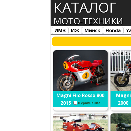
КАТАЛОГ
МОТО-ТЕХНИКИ
ИМЗ
ИЖ
Минск
Honda
Y
Все марки
Загрузка...
551000р
Magni Filo Rosso 800
Magni
2015
2000
В сравнение