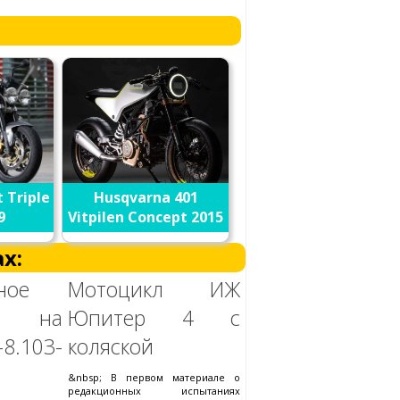
 Triple
Husqvarna 401
9
Vitpilen Concept 2015
х:
ное
Мотоцикл ИЖ
ие на
Юпитер 4 с
8.103-
коляской
&nbsp; В первом материале о
редакционных испытаниях