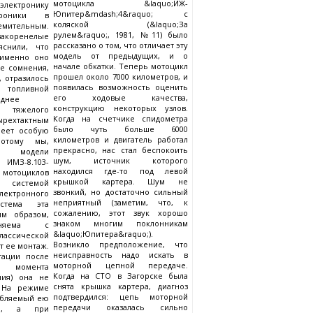
мотоцикла &laquo;ИЖ-
лектронику
Юпитер&mdash;4&raquo; с
троники в
коляской (&laquo;За
емительным.
рулем&raquo;, 1981, №11) было
оренелые
рассказано о том, что отличает эту
яснили, что
модель от предыдущих, и о
 именно оно
начале обкатки. Теперь мотоцикл
е сомнения,
прошел около 7000 километров, и
, отразилось
появилась возможность оценить
 топливной
его ходовые качества,
еднее
конструкцию некоторых узлов.
я тяжелого
Когда на счетчике спидометра
рехтактным
было чуть больше 6000
меет особую
километров и двигатель работал
потому мы,
прекрасно, нас стал беспокоить
модели
шум, источник которого
 ИМЗ-8.103-
находился где-то под левой
мотоциклов
крышкой картера. Шум не
истемой
звонкий, но достаточно сильный
ектронного
неприятный (заметим, что, к
истема эта
сожалению, этот звук хорошо
им образом,
знаком многим поклонникам
еняема с
&laquo;Юпитера&raquo;).
ассической
Возникло предположение, что
т ее монтаж.
неисправность надо искать в
тации после
моторной цепной передаче.
ки момента
Когда на СТО в Загорске была
ния) она не
снята крышка картера, диагноз
. На режиме
подтвердился: цепь моторной
ебляемый ею
передачи оказалась сильно
а, а при