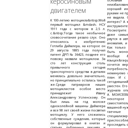
керосиновым
основна
неизбалова
двигателем
хороший ин
руками не пр
не видела. 
К 100-летию мотоцикла&nbsp;Мой
интерес? А
первый мотоцикл &mdash; НСУ
инструмен
1911 года с мотором в 2,5 л.
Посмотрите:
с.&nbsp;Тогда такое необычное
даже самы
словосочетание резало слух. Оно
рвутся в ав
относилось к изобретению
аномалия, и
Готлиба Даймлера, на которое он
Как только 
29 августа 1885 года получил
быть моно
патент ДРП № 36423, позднее его
вообще &l
повозку назвали мотоциклом. За
языцех&raq
сто лет конструкция столь
хочется вер
привычного сегодня
потребнос
транспортного средства в деталях
неминуемо 
менялась довольно значительно,
план. И с 
но принципиально осталась такой
сегодняшни
же.Среди патриархов наших
уместен. Его
мотоциклистов особое место
журнала оп
принадлежит Ивану
А. МОИСЕЕВ
Александровичу Успенскому. Он
некоторое
был лишь на год моложе
самостоят
одноколейной машины Даймлера
машиной ну
и все 98 лет своей жизни посвятил
гаечны
мотоциклу. У него сложились
специализи
собственные суждения, которые
приспособ
он формулировал в книгах и
проследить о
статьях, публичных лекциях и