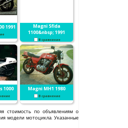
Magni Sfida
00 1991
1100&nbsp; 1991
ние
В сравнение
s 1000
Magni MH1 1980
внение
В сравнение
яя стоимость по объявлениям о
ения модели мотоцикла. Указанные