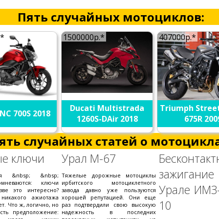
Пять случайных мотоциклов:
.*
1500000р.*
407000р.*
Ducati Multistrada
Triumph Street
NC 700S 2018
1260S-DAir 2018
675R 200
ять случайных статей о мотоцикла
ые ключи
Урал М-67
Бесконтакт
зажиган
ия &nbsp; &nbsp;
Тяжелые дорожные мотоциклы
мневаются: ключи
ирбитского мотоциклетного
Урале ИМЗ-
зве это интересно?
завода давно уже пользуются
 никакого ажиотажа
хорошей репутацией. Они еще
10
ет. Что ж, логично, но
раз подтвердили свою высокую
есть предположение:
надежность в последних