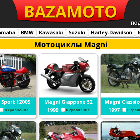
BAZA
MOTO
ПО
amaha
BMW
Kawasaki
Suzuki
Harley-Davidson
Мотоциклы Magni
.*
 Sport 1200S
Magni Giappone 52
Magni Classic
1999
1997
В сравнение
В сравнение
В сра