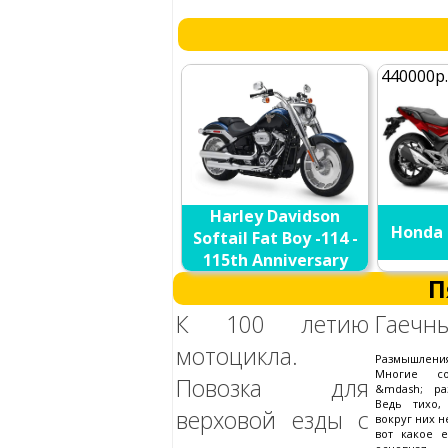
440000р
Harley Davidson
Honda 
Softail Fat Boy -114 -
115th Anniversary
2018
П
К 100 летию
Гаечн
мотоцикла.
Размышлен
Многие со
Повозка для
&mdash; ра
Ведь тихо,
верховой езды с
вокруг них н
вот какое 