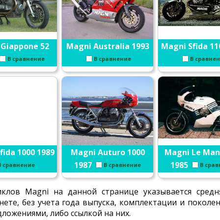
 Giappone 52
Magni Australia 1993
Magni Sfida 11
В сравнение
В сравнение
В сравне
fida 1000 1989
Magni Auturo 1000
Magni Le Man
1987
1985
В сравнение
В сравнение
В сра
клов Magni на данной странице указывается средн
нете, без учета года выпуска, комплектации и покол
ложениями, либо ссылкой на них.