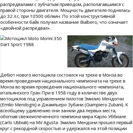
распредвалами с зубчатым приводом, располагавшимся с
правой стороны двигателя. Мощность двигателя поднялась
до 32 л.с. при 10500 об/мин. По этой конструктивной
особенности байк получил название Bialbero, что означает
«двойной распредвал».
Дебют нового мотоцикла состоялся на треке в Монза во
время проведения национального чемпионата на треке в
Монза во время проведения национального чемпионата,
итальянского Гран При в 1958 году в количестве двух
мотоциклов под управлением пилотов Эмилио Мендогни
(Emilio Mendogni) и Джампьеро Зубани (Giampiero Zubani). К
всеобщему удивлению они заняли два первых места,
обогнав свежеиспеченного чемпиона мира Карло Уббиале
(Carlo Ubbiali) на MV Agusta. Эмилио Мендони прошел первый
круг с рекордной скоростью и удержался на этой позиции