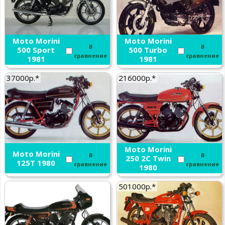
Moto Morini
Moto Morini
В
В
500 Sport
500 Turbo
сравнение
сравнение
1981
1981
37000р.*
216000р.*
Moto Morini
Moto Morini
В
В
250 2C Twin
125T 1980
сравнение
сравнение
1980
501000р.*