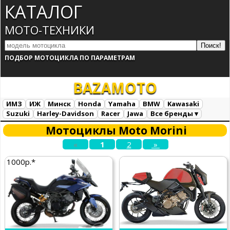
КАТАЛОГ
МОТО-ТЕХНИКИ
ПОДБОР МОТОЦИКЛА ПО ПАРАМЕТРАМ
BAZA
MOTO
ИМЗ
ИЖ
Минск
Honda
Yamaha
BMW
Kawasaki
Suzuki
Harley-Davidson
Racer
Jawa
Все бренды ▾
Все марки
Загрузка...
Мотоциклы Moto Morini
«
1
2
»
1000р.*