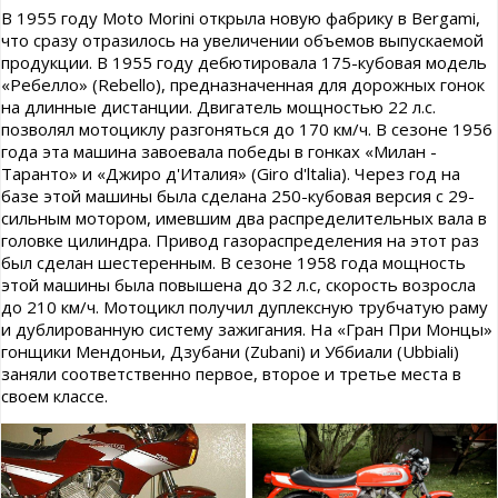
В 1955 году Moto Morini открыла новую фабрику в Bergami,
что сразу отразилось на увеличении объемов выпускаемой
продукции. В 1955 году дебютировала 175-кубовая модель
«Ребелло» (Rebello), предназначенная для дорожных гонок
на длинные дистанции. Двигатель мощностью 22 л.с.
позволял мотоциклу разгоняться до 170 км/ч. В сезоне 1956
года эта машина завоевала победы в гонках «Милан -
Таранто» и «Джиро д'Италия» (Giro d'ltalia). Через год на
базе этой машины была сделана 250-кубовая версия с 29-
сильным мотором, имевшим два распределительных вала в
головке цилиндра. Привод газораспределения на этот раз
был сделан шестеренным. В сезоне 1958 года мощность
этой машины была повышена до 32 л.с, скорость возросла
до 210 км/ч. Мотоцикл получил дуплексную трубчатую раму
и дублированную систему зажигания. На «Гран При Монцы»
гонщики Мендоньи, Дзубани (Zubani) и Уббиали (Ubbiali)
заняли соответственно первое, второе и третье места в
своем классе.