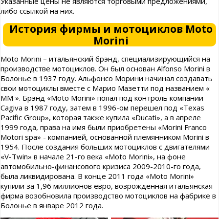
Указанные цены не являются торговыми предложениями,
либо ссылкой на них.
История фирмы и мотоциклов Moto
Morini
Moto Morini – итальянский брэнд, специализирующийся на
производстве мотоциклов. Он был основан Alfonso Morini в
Болонье в 1937 году. Альфонсо Морини начинал создавать
свои мотоциклы вместе с Марио Мазетти под названием «
ММ ». Брэнд «Moto Morini» попал под контроль компании
Cagiva в 1987 году, затем в 1996-ом перешел под «Texas
Pacific Group», которая также купила «Ducati», а в апреле
1999 года, права на имя были приобретены «Morini Franco
Motori spa» - компанией, основанной племянником Morini в
1954. После создания больших мотоциклов с двигателями
«V-Twin» в начале 21-го века «Moto Morini», на фоне
автомобильно-финансового кризиса 2009-2010-го года,
была ликвидирована. В конце 2011 года «Moto Morini»
купили за 1,96 миллионов евро, возрожденная итальянская
фирма возобновила производство мотоциклов на фабрике в
Болонье в январе 2012 года.