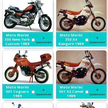
Moto Morini
Moto Morini
В
В
350 New York
350 X4
сравнение
сравнение
Custom 1989
Kanguro 1989
Moto Morini
Moto Morini
В
В
501 Coguaro
501 X2 Camel
сравнение
сравнение
1989
1989