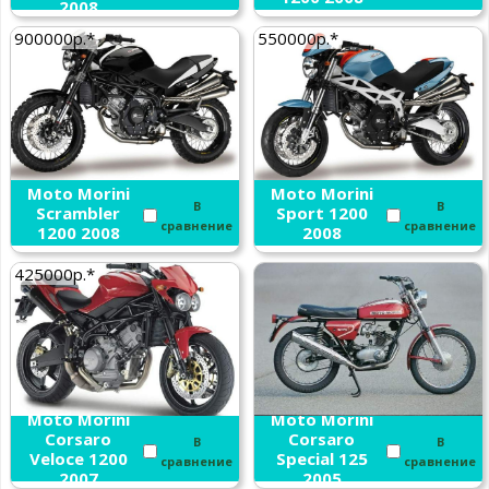
2008
900000р.*
550000р.*
Moto Morini
Moto Morini
В
В
Scrambler
Sport 1200
сравнение
сравнение
1200 2008
2008
425000р.*
Moto Morini
Moto Morini
Corsaro
Corsaro
В
В
Veloce 1200
Special 125
сравнение
сравнение
2007
2005