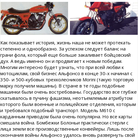
Как показывает история, жизнь наша не может протекать
степенно и однообразно. За успехом следует баланс на
грани фола, который еще больше закаливает бойцовский
дух. А ведь именно он и продвигает к новым победам.
Многим интересно будет узнать, что при всей любви к
мотоциклам, свой бизнес Альфонсо в конце 30-х начинал с
350- и 500-кубовых трехколесников Morini (такую торговую
марку получили машины). В стране в те годы подобные
машинки были очень востребованы. Государство все глубже
скатывалось в пучину фашизма, неотъемлемым атрибутом
которого были военные и полицейские отделения, которым
и требовался подобный транспорт. Модель М610 с
карданным приводом была очень популярна. Но все карты
смешала война. Бомбежки Болоньи практически стерли с
лица земли все производственные конвейеры. Лишь после
окончания войны Альфонсо удалось вновь развернуть свой