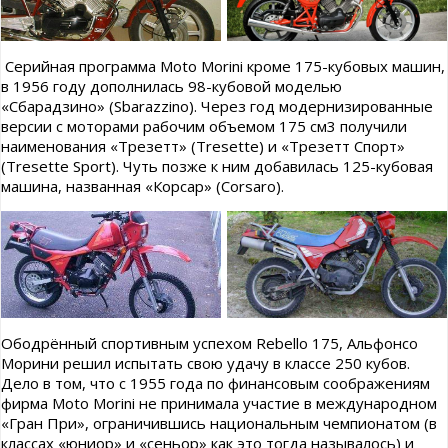
Серийная программа Moto Morini кроме 175-кубовых машин,
в 1956 году дополнилась 98-кубовой моделью
«Сбарадзино» (Sbarazzino). Через год модернизированные
версии с моторами рабочим объемом 175 см3 получили
наименования «Трезетт» (Tresette) и «Трезетт Спорт»
(Tresette Sport). Чуть позже к ним добавилась 125-кубовая
машина, названная «Корсар» (Corsaro).
Ободрённый спортивным успехом Rebello 175, Альфонсо
Морини решил испытать свою удачу в классе 250 кубов.
Дело в том, что с 1955 года по финансовым соображениям
фирма Moto Morini не принимала участие в международном
«Гран При», ограничившись национальным чемпионатом (в
классах «юниор» и «сеньор» как это тогда называлось) и