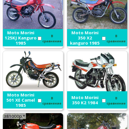
Moto Morini
Moto Morini
В
В
125KJ Kanguro
350 X2
сравнение
сравнение
1985
kanguro 1985
Moto Morini
Moto Morini
В
В
501 XE Camel
350 K2 1984
сравнение
сравнение
1985
381000р.*