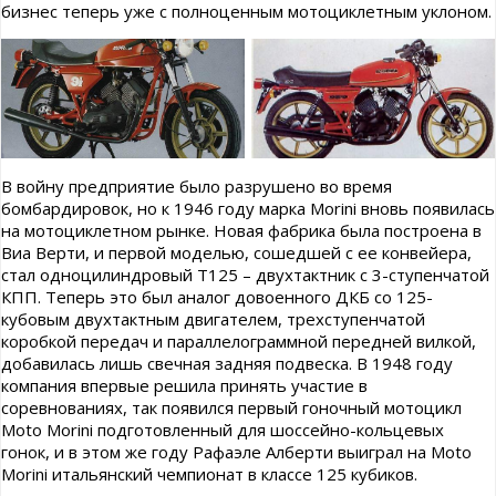
бизнес теперь уже с полноценным мотоциклетным уклоном.
В войну предприятие было разрушено во время
бомбардировок, но к 1946 году марка Morini вновь появилась
на мотоциклетном рынке. Новая фабрика была построена в
Виа Верти, и первой моделью, сошедшей с ее конвейера,
стал одноцилиндровый Т125 – двухтактник с 3-ступенчатой
КПП. Теперь это был аналог довоенного ДКБ со 125-
кубовым двухтактным двигателем, трехступенчатой
коробкой передач и параллелограммной передней вилкой,
добавилась лишь свечная задняя подвеска. В 1948 году
компания впервые решила принять участие в
соревнованиях, так появился первый гоночный мотоцикл
Moto Morini подготовленный для шоссейно-кольцевых
гонок, и в этом же году Рафаэле Алберти выиграл на Moto
Morini итальянский чемпионат в классе 125 кубиков.