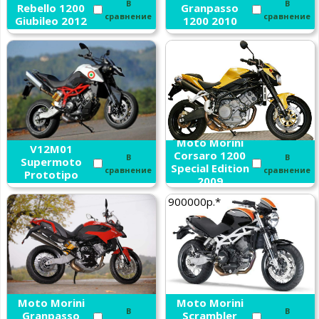
В
В
Rebello 1200
Granpasso
сравнение
сравнение
Giubileo 2012
1200 2010
Moto Morini
Moto Morini
V12M01
Corsaro 1200
В
В
Supermoto
Special Edition
сравнение
сравнение
Prototipo
2009
2010
900000р.*
Moto Morini
Moto Morini
В
В
Granpasso
Scrambler