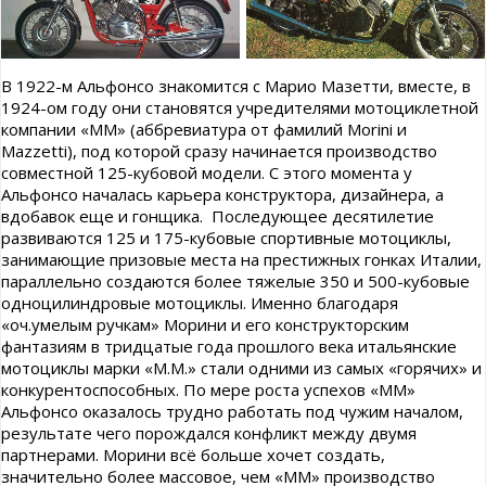
В 1922-м Альфонсо знакомится с Марио Мазетти, вместе, в
1924-ом году они становятся учредителями мотоциклетной
компании «ММ» (аббревиатура от фамилий Morini и
Mazzetti), под которой сразу начинается производство
совместной 125-кубовой модели. С этого момента у
Альфонсо началась карьера конструктора, дизайнера, а
вдобавок еще и гонщика. Последующее десятилетие
развиваются 125 и 175-кубовые спортивные мотоциклы,
занимающие призовые места на престижных гонках Италии,
параллельно создаются более тяжелые 350 и 500-кубовые
одноцилиндровые мотоциклы. Именно благодаря
«оч.умелым ручкам» Морини и его конструкторским
фантазиям в тридцатые года прошлого века итальянские
мотоциклы марки «М.М.» стали одними из самых «горячих» и
конкурентоспособных. По мере роста успехов «ММ»
Альфонсо оказалось трудно работать под чужим началом,
результате чего порождался конфликт между двумя
партнерами. Морини всё больше хочет создать,
значительно более массовое, чем «ММ» производство