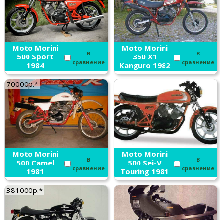
Moto Morini
Moto Morini
В
В
500 Sport
350 X1
сравнение
сравнение
1984
Kanguro 1982
70000р.*
Moto Morini
Moto Morini
В
В
500 Camel
500 Sei-V
сравнение
сравнение
1981
Touring 1981
381000р.*