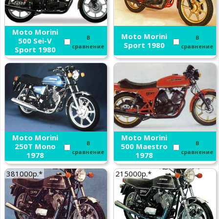
Moto Morini
Moto Morini
В
В
500 Sei-V
Sport 1980
сравнение
сравнение
Sport 1980
Moto Morini
Moto Morini
В
В
250T Mono
500 Maestro
сравнение
сравнение
1978
1978
381000р.*
215000р.*