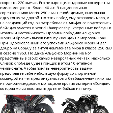
скорость 220 км/час. Его четырехцилиндровые конкуренты
имели мощность более 40 л.с. В национальных
соревнованиях Morini 250 стал непобедимым, выигрывая
одну гонку за другой. Но этих побед ему оказалось мало, и
на следующий год он затребовал от Альфонсо подготовить
байк для участия в World Championship. Уверенные победы в
Италии и настойчивость Провини побудили Альфонсо
Морини бросить вызов гиганту «Хонда» на мировом Гран
При. Вдохновленный его успехами Альфонсо Морини дал
добро на борьбу за титул чемпионате мира в классе 250 см3
в сезоне 1963. Но даже Альфонсо Морини не мог
представить в своих самых невероятных мечтах, насколько
близок к победе будет гонщик в этом 10-этапном
чемпионате. Чтобы понять невероятность задачи,
представьте себе небольшую фирму со спортивной
командой из четырех энтузиастов и безбашенным пилотом
на одноцилиндровом мотоцикле против империи «Хонды»,
которая могла выставить до пяти байков на гонку.