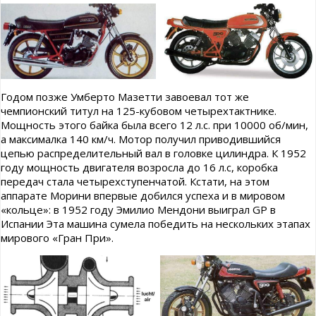
Годом позже Умберто Мазетти завоевал тот же
чемпионский титул на 125-кубовом четырехтактнике.
Мощность этого байка была всего 12 л.с. при 10000 об/мин,
а максималка 140 км/ч. Мотор получил приводившийся
цепью распределительный вал в головке цилиндра. К 1952
году мощность двигателя возросла до 16 л.с, коробка
передач стала четырехступенчатой. Кстати, на этом
аппарате Морини впервые добился успеха и в мировом
«кольце»: в 1952 году Эмилио Мендони выиграл GP в
Испании Эта машина сумела победить на нескольких этапах
мирового «Гран При».