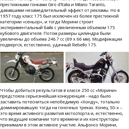
престижными гонками Giro d'ltalia и Milano Taranto,
дававшими незамедлительный эффект от рекламы. Но в
1957 году класс 175 был исключен из более престижной
категории «сеньор», и тогда Морини строит
экспериментальный байк с увеличенным объемом 175
кубового двигателя. Потом размеры цилиндра были
увеличены до объема 246.7 сс (69 х 66 мм). Модификации
подвергся, естественно, удачный Rebello 175.
Чтобы добиться результатов в классе 250 сс «Морини»
предстояла серьезнейшая конкуренция - надо было
заставить потесниться непобедимую «Хонду», тотально
доминировавшую тогда на гоночных треках. Конец 50-х –
это время активного развития мотоспорта и, естественно,
что ведущие компании того времени и их конструкторы
принимали в этом активное участие. Альфонсо Морини,