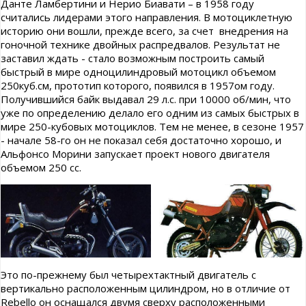
Данте Ламбертини и Нерио Биавати – в 1958 году
считались лидерами этого направления. В мотоциклетную
историю они вошли, прежде всего, за счет внедрения на
гоночной технике двойных распредвалов. Результат не
заставил ждать - стало возможным построить самый
быстрый в мире одноцилиндровый мотоцикл объемом
250куб.см, прототип которого, появился в 1957ом году.
Получившийся байк выдавал 29 л.с. при 10000 об/мин, что
уже по определению делало его одним из самых быстрых в
мире 250-кубовых мотоциклов. Тем не менее, в сезоне 1957
- начале 58-го он не показал себя достаточно хорошо, и
Альфонсо Морини запускает проект нового двигателя
объемом 250 сс.
Это по-прежнему был четырехтактный двигатель с
вертикально расположенным цилиндром, но в отличие от
Rebello он оснащался двумя сверху расположенными