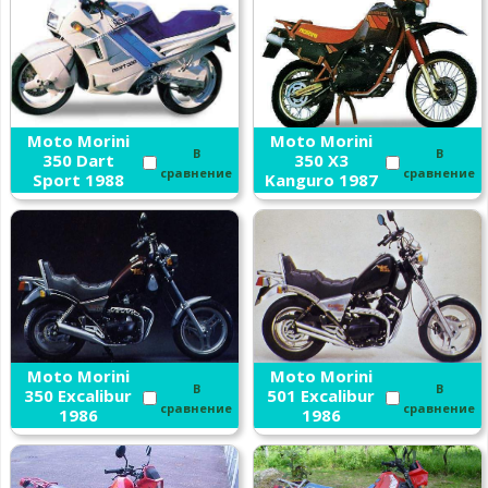
Moto Morini
Moto Morini
В
В
350 Dart
350 X3
сравнение
сравнение
Sport 1988
Kanguro 1987
Moto Morini
Moto Morini
В
В
350 Excalibur
501 Excalibur
сравнение
сравнение
1986
1986