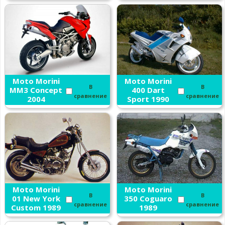
Moto Morini
Moto Morini
В
В
MM3 Concept
400 Dart
сравнение
сравнение
2004
Sport 1990
Moto Morini
Moto Morini
В
В
01 New York
350 Coguaro
сравнение
сравнение
Custom 1989
1989