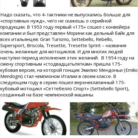
Надо сказать, что 4-тактники не выпускались больше для
«спортивных нужд», чего не скажешь о серийной
продукции. В 1953 году первый «175» сошел с конвейера
компании и был представлен Морини как дельный байк для
всех итальянцев: Gran Turismo, Settebello, Rebello,
Supersport, Briscola, Tresette, Tresette Sprint – названия
очень желанные для мотоциклов. И для многих людей
наступил период исполнения этих желаний. В 1954 году на
смену спортивным «стодвадцатьпяткам» пришла 175-
кубовая версия, на которой гонщик Эмилио Мендоньи (Emilio
Mendogni) стал чемпионом Италии в своем классе. В
следующем году в серию пошел верхнеклапанный 175-
кубовый мотоцикл «Сеттебелло Спорт» (Settebello Sport),
созданный на базе чемпионской машины.