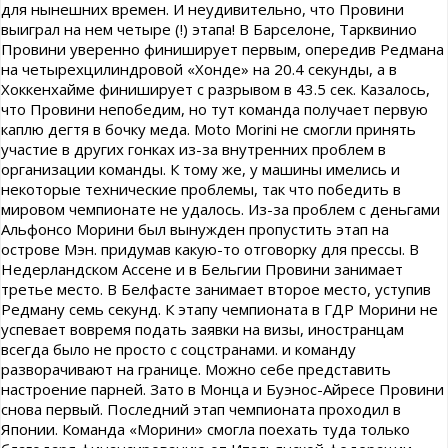
для нынешних времен. И неудивительно, что Провини
выиграл на нем четыре (!) этапа! В Барселоне, Тарквинио
Провини уверенно финиширует первым, опередив Редмана
на четырехцилиндровой «Хонде» на 20.4 секунды, а в
Хоккенхайме финиширует с разрывом в 43.5 сек. Казалось,
что Провини непобедим, но тут команда получает первую
каплю дегтя в бочку меда. Moto Morini не смогли принять
участие в других гонках из-за внутренних проблем в
организации команды. К тому же, у машины имелись и
некоторые технические проблемы, так что победить в
мировом чемпионате не удалось. Из-за проблем с деньгами
Альфонсо Морини был вынужден пропустить этап на
острове Мэн. придумав какую-то отговорку для прессы. В
Недерландском Ассене и в Бельгии Провини занимает
третье место. В Белфасте занимает второе место, уступив
Редману семь секунд. К этапу чемпионата в ГДР Морини не
успевает вовремя подать заявки на визы, иностранцам
всегда было не просто с соцстранами. и команду
разворачивают на границе. Можно себе представить
настроение парней. Зато в Монца и Буэнос-Айресе Провини
снова первый. Последний этап чемпионата проходил в
Японии. Команда «Морини» смогла поехать туда только