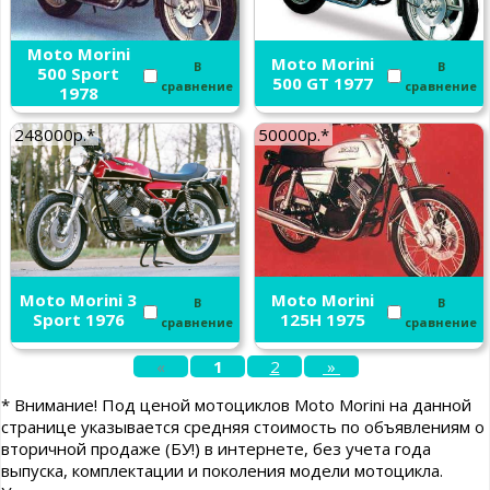
Moto Morini
Moto Morini
В
В
500 Sport
500 GT 1977
сравнение
сравнение
1978
248000р.*
50000р.*
Moto Morini 3
Moto Morini
В
В
Sport 1976
125H 1975
сравнение
сравнение
«
1
2
»
* Внимание! Под ценой мотоциклов Moto Morini на данной
странице указывается средняя стоимость по объявлениям о
вторичной продаже (БУ!) в интернете, без учета года
выпуска, комплектации и поколения модели мотоцикла.