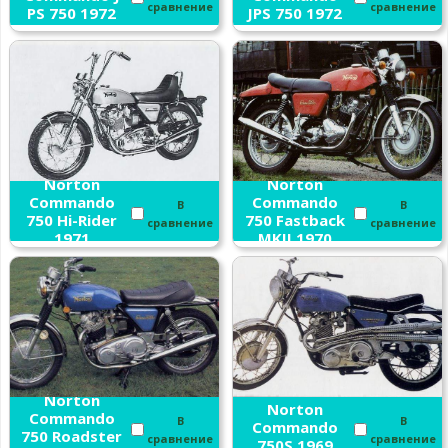
сравнение
сравнение
PS 750 1972
JPS 750 1972
Norton
Norton
Commando
Commando
В
В
750 Hi-Rider
750 Fastback
сравнение
сравнение
1971
MKII 1970
Norton
Norton
Commando
В
В
Commando
750 Roadster
сравнение
сравнение
750S 1969