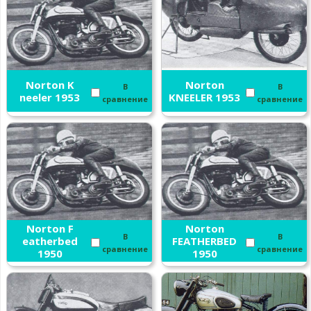
Norton K
Norton
В
В
neeler 1953
KNEELER 1953
сравнение
сравнение
Norton F
Norton
В
В
eatherbed
FEATHERBED
сравнение
сравнение
1950
1950