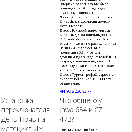
Впервые соревнование было
проведено в 1907 году в двух
классах мотоциклов:
&laquo;Сениор&raquo; (старшая)
&mdash; для двухцилиндровых
мотоциклов и
&laquo;Юниор&raquo; (младшая)
&mdash; для одноцилиндровых.
Рабочий объем двигателей не
ограничивался, но расход топлива
на 100 км не должен был
превышать 3,8 литра для
двухцилиндровых двигателей и 3,1
литра для одноцилиндровых. В
1909 году ограничения в расходе
топлива были отменены, и
&laquo;Турист-трофи&raquo; стал
скоростной гонкой. В 1911 году
разделение...
ЧИТАТЬ ДАЛЕЕ >>
Установка
Что общего у
переключателя
Jawa 634 и CZ
День-Ночь на
472?
мотоцикл ИЖ
Тем, кто ездит на Яве и