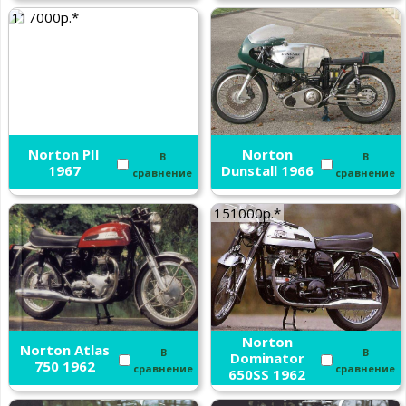
117000р.*
Norton PII
Norton
В
В
1967
Dunstall 1966
сравнение
сравнение
151000р.*
Norton
Norton Atlas
В
В
Dominator
750 1962
сравнение
сравнение
650SS 1962