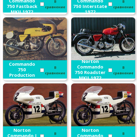
Commando
Commando
В
В
750 Fastback
750 Interstate
сравнение
сравнение
MKII 1972
1972
Norton
Norton
Commando
Commando
В
В
750
750 Roadster
сравнение
сравнение
Production
MKII 1972
Racer 1972
Norton
Norton
В
В
Commando J
Commando