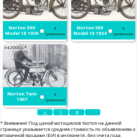
Norton 500
Norton 500
В
В
Model 18 1930
Model 18 1924
сравнение
сравнение
342000р.*
Norton Twin
В
1907
сравнение
«
1
2
»
* Внимание! Под ценой мотоциклов Norton на данной
странице указывается средняя стоимость по объявлениям о
вторичной продаже (БУ!) в интернете, без учета года