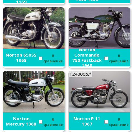
1969
Norton
Norton 650SS
Commando
В
В
1968
750 Fastback
сравнение
сравнение
1968
124000р.*
Norton
Norton P 11
В
В
Mercury 1968
1967
сравнение
сравнение