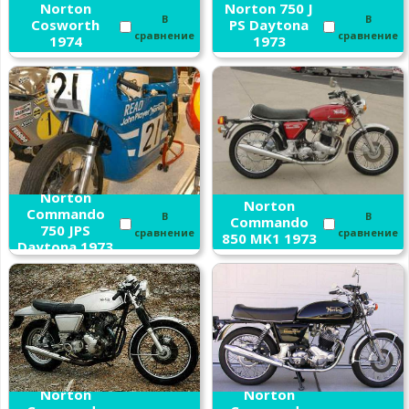
Norton
Norton 750 J
В
В
Cosworth
PS Daytona
сравнение
сравнение
1974
1973
Norton
Norton
Commando
В
В
Commando
750 JPS
сравнение
сравнение
850 MK1 1973
Daytona 1973
Norton
Norton