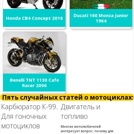
Ducati 160 Monza Junior
Honda CB4 Concept 2016
1964
Benelli TNT 1130 Cafe
Racer 2006
Пять случайных статей о мотоциклах:
Карбюратор К-99.
Двигатель и
Для гоночных
топливо
мотоциклов
Многих мотолюбителей
интересует вопрос: почему для