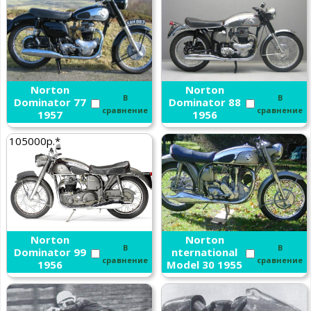
Norton
Norton
В
В
Dominator 77
Dominator 88
сравнение
сравнение
1957
1956
105000р.*
Norton
Norton
В
В
Dominator 99
nternational
сравнение
сравнение
1956
Model 30 1955