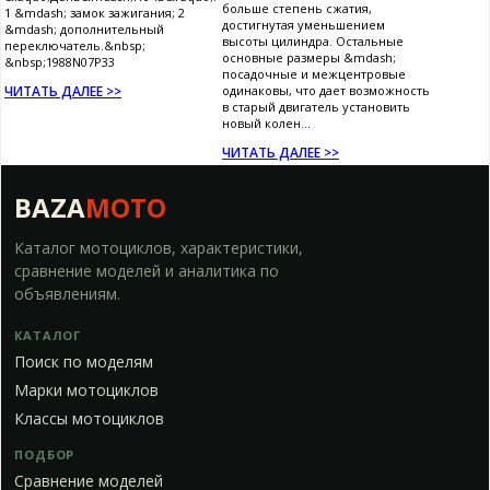
больше степень сжатия,
1 &mdash; замок зажигания; 2
достигнутая уменьшением
&mdash; дополнительный
высоты цилиндра. Остальные
переключатель.&nbsp;
основные размеры &mdash;
&nbsp;1988N07P33
посадочные и межцентровые
ЧИТАТЬ ДАЛЕЕ >>
одинаковы, что дает возможность
в старый двигатель установить
новый колен...
ЧИТАТЬ ДАЛЕЕ >>
BAZA
MOTO
Каталог мотоциклов, характеристики,
сравнение моделей и аналитика по
объявлениям.
КАТАЛОГ
Поиск по моделям
Марки мотоциклов
Классы мотоциклов
ПОДБОР
Сравнение моделей