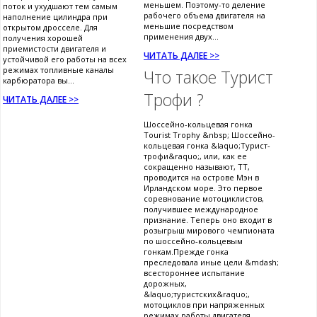
меньшем. Поэтому-то деление
поток и ухудшают тем самым
рабочего объема двигателя на
наполнение цилиндра при
меньшие посредством
открытом дросселе. Для
применения двух...
получения хорошей
приемистости двигателя и
ЧИТАТЬ ДАЛЕЕ >>
устойчивой его работы на всех
режимах топливные каналы
Что такое Турист
карбюратора вы...
Трофи ?
ЧИТАТЬ ДАЛЕЕ >>
Шоссейно-кольцевая гонка
Tourist Trophy &nbsp; Шоссейно-
кольцевая гонка &laquo;Турист-
трофи&raquo;, или, как ее
сокращенно называют, ТТ,
проводится на острове Мэн в
Ирландском море. Это первое
соревнование мотоциклистов,
получившее международное
признание. Теперь оно входит в
розыгрыш мирового чемпионата
по шоссейно-кольцевым
гонкам.Прежде гонка
преследовала иные цели &mdash;
всестороннее испытание
дорожных,
&laquo;туристских&raquo;,
мотоциклов при напряженных
режимах работы двигателя.