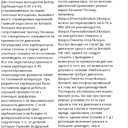
почти одинаковых, по их мнению,
Для гоночных мотоциклов &nbsp;
двигателей применяют разные
Карбюраторы К-93 и К-95,
марки бензина? Почему,
устанавливаемые на наших
например,
гоночных мотоциклах, вызывают
&laquo;Юпитер&mdash;3&raquo;
много справедливых нареканий.
можно эксплуатировать на А-76, а
Главный недостаток их &mdash;
ЯВУ-634 не рекомендуется,
большое внутреннее
&laquo;Планета&mdash;3&raquo;
сопротивление протоку бензина,
на нем работает отменно, а
что отрицательно сказывается на
&laquo;Планета-спорт&raquo;
приемистости двигателя.
быстро выходит из строя? Да, эти
Регулировка этих карбюраторов
двигатели одного класса &mdash;
очень сложна, и подчас даже
350 см3, однако не следует
опытные гонщики не в состоянии
спешить с выводами о
производить ее самостоятельно.
возможности применения для них
Все эти недостатки устранены в
одного и того же, по возможности
новом карбюраторе К-99,
дешевого топлива. Наибольшего
спроектированном
внимания требует двигатель
ленинградским филиалом НАМИ
&laquo;Планеты-спорт&raquo;
по топливной аппаратуре. При
&mdash; высокофорсированный
разработке карбюратора была
и к тому же одноцилиндровый.
поставлена задача добиться
Последнее обстоятельство играет
хорошей приемистости с
важную роль, так как при прочих
помощью диффузора,
равных условиях (то есть при
рассчитанного на максимальную
одном и том же давлении в конце
мощность двигателя. С этой
процесса сжатия и температуре
целью воздушный тракт
заряда, одинаковом составе
карбюратора освобожден от
смеси, одинаковом топливе и т. д.)
дозирующей иглы и воздушного
детонация возникает раньше в
корректора, т. е. от деталей,
большем цилиндре, чем в
которые тормозят воздушный