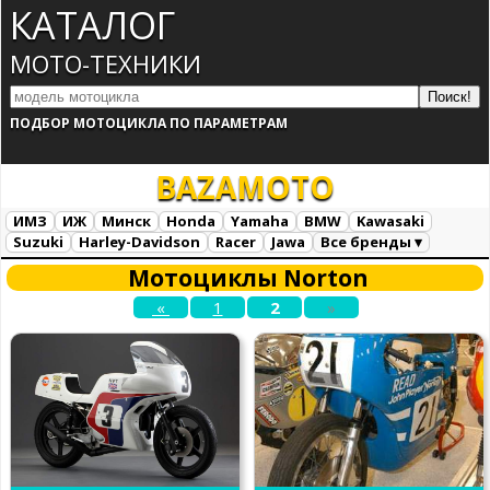
КАТАЛОГ
МОТО-ТЕХНИКИ
ПОДБОР МОТОЦИКЛА ПО ПАРАМЕТРАМ
BAZA
MOTO
ИМЗ
ИЖ
Минск
Honda
Yamaha
BMW
Kawasaki
Suzuki
Harley-Davidson
Racer
Jawa
Все бренды ▾
Все марки
Загрузка...
Мотоциклы Norton
«
1
2
»