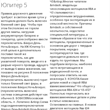
ЧЗ&nbsp;Многие читатели
Юпитер 5
&mdash; владельцы
чехословацких мотоциклов ЯВА и
ЧЗ сталкиваются с
Правила дорожного движения
определенными затруднениями,
требуют: в светлое время суток у
особенно при эксплуатации их в
мотоцикла должен быть включен
сельской местности. Причины
ближний свет фар. Чтобы при
&mdash; а собственной
этом бесполезно не горели
неопытности, недостатке
другие лампы, нагружая
специальной литературы, а
аккумуляторную батарею и
главным образом в том что эти
генератор, целесообразно ввести
мотоциклы, предназначенные в
переключатель &laquo;День-
основном для дорог с твердым
Ночь&raquo;. На ИЖ Юпитер 5 с
покрытием, нередко
этой целью я дополнительно
эксплуатируются там, где
поставил такой же
приходится довольно много
переключатель, как для
ездить по грунтовым. Мы
указателей поворота, введя его в
подобрали вопросы, наиболее
разрыв черного провода, идущего
часто встречающиеся в
от вывода 6 замка зажигания, как
редакционной почте, и
показано на рисунке.В положении
попросили ответить на них
&laquo;День&raquo;
инженера Э. КОНОПА.Какие
(переключатель выключен) горит
детали новой и старой ЯВЫ
только ближний свет фары, в
взаимозаменяемы? Что общего у
положении &laquo;Ночь&raquo;
мотоциклов ЯВА-634 и ЧЗ-472?
(переключатель включен)
Полностью перечислить все
система освещения действует как
взаимозаменяемые детали и узлы
обычно.Б. БОБКОВМосковская
в статье невозможно.
область, п. Лопатино &nbsp;Схема
Остановимся на главных. В новом
подсоединенияпереключателя
двигателе мотоцикла Ява 634
&laquo;День&mdash;Ночь&raquo;: