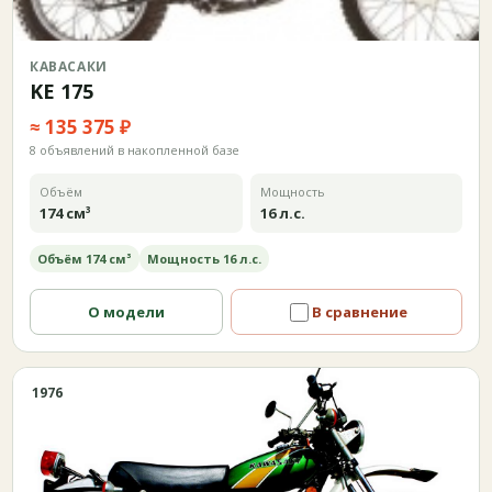
КАВАСАКИ
KE 175
≈ 135 375 ₽
8 объявлений в накопленной базе
Объём
Мощность
174 см³
16 л.с.
Объём 174 см³
Мощность 16 л.с.
О модели
В сравнение
1976