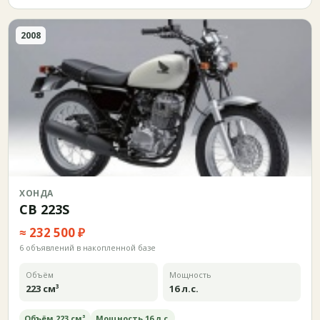
2008
ХОНДА
CB 223S
≈ 232 500 ₽
6 объявлений в накопленной базе
Объём
Мощность
223 см³
16 л.с.
Объём 223 см³
Мощность 16 л.с.