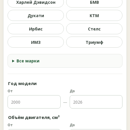
Харлей Дэвидсон
БМВ
Дукати
КТМ
Ирбис
Стелс
ИМЗ
Триумф
Все марки
Год модели
От
До
—
Объём двигателя, см³
От
До