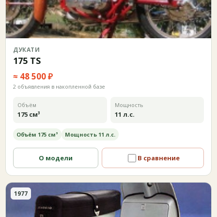
ДУКАТИ
175 TS
≈ 48 500 ₽
2 объявления в накопленной базе
Объём
Мощность
175 см³
11 л.с.
Объём 175 см³
Мощность 11 л.с.
О модели
В сравнение
1977