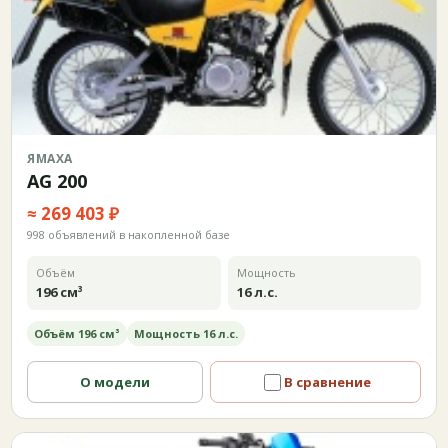
ЯМАХА
AG 200
≈ 269 403 ₽
998 объявлений в накопленной базе
Объём
Мощность
196 см³
16 л.с.
Объём 196 см³
Мощность 16 л.с.
О модели
В сравнение