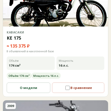
КАВАСАКИ
KE 175
≈ 135 375 ₽
8 объявлений в накопленной базе
Объём
Мощность
174 см³
16 л.с.
Объём 174 см³
Мощность 16 л.с.
О модели
В сравнение
2009