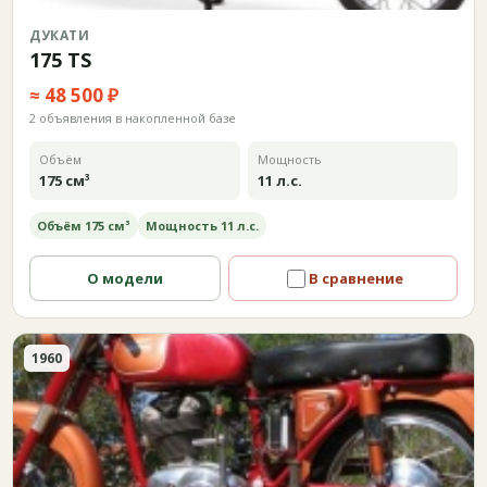
ДУКАТИ
175 TS
≈ 48 500 ₽
2 объявления в накопленной базе
Объём
Мощность
175 см³
11 л.с.
Объём 175 см³
Мощность 11 л.с.
О модели
В сравнение
1960