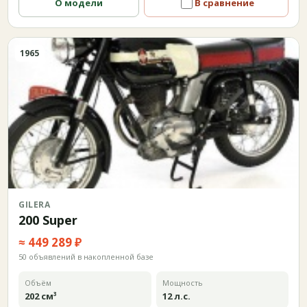
О модели
В сравнение
1965
GILERA
200 Super
≈ 449 289 ₽
50 объявлений в накопленной базе
Объём
Мощность
202 см³
12 л.с.