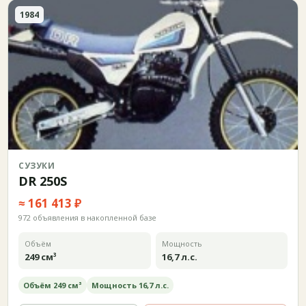
1984
СУЗУКИ
DR 250S
≈ 161 413 ₽
972 объявления в накопленной базе
Объём
Мощность
249 см³
16,7 л.с.
Объём 249 см³
Мощность 16,7 л.с.