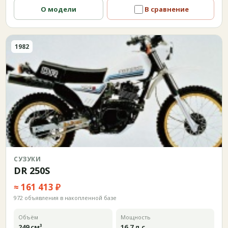
О модели
В сравнение
1982
СУЗУКИ
DR 250S
≈ 161 413 ₽
972 объявления в накопленной базе
Объём
Мощность
249 см³
16,7 л.с.