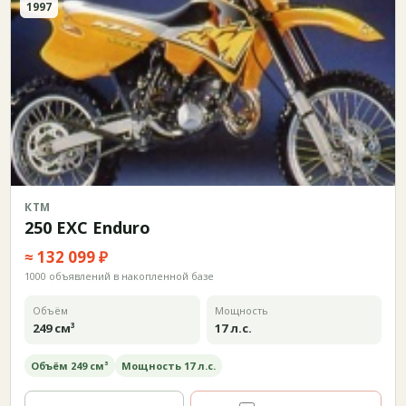
1997
КТМ
250 EXC Enduro
≈ 132 099 ₽
1000 объявлений в накопленной базе
Объём
Мощность
249 см³
17 л.с.
Объём 249 см³
Мощность 17 л.с.