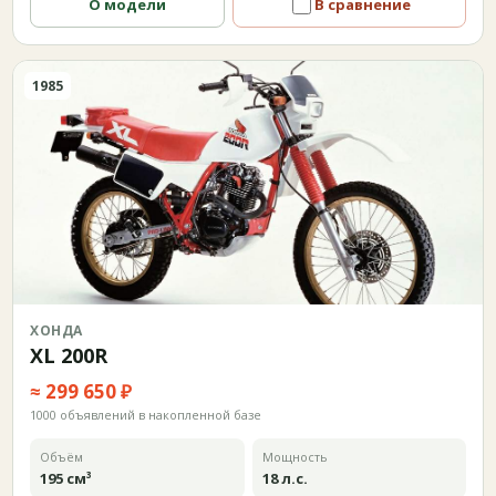
О модели
В сравнение
1985
ХОНДА
XL 200R
≈ 299 650 ₽
1000 объявлений в накопленной базе
Объём
Мощность
195 см³
18 л.с.