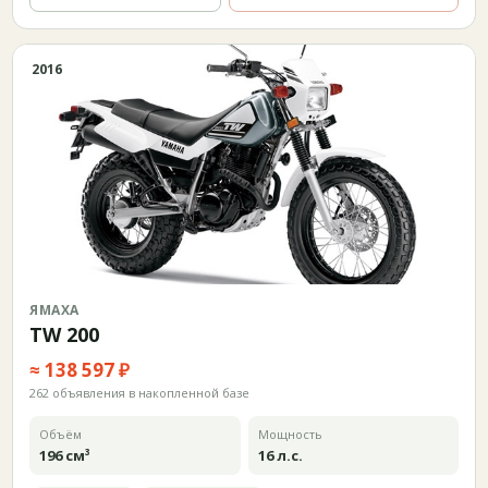
2016
ЯМАХА
TW 200
≈ 138 597 ₽
262 объявления в накопленной базе
Объём
Мощность
196 см³
16 л.с.