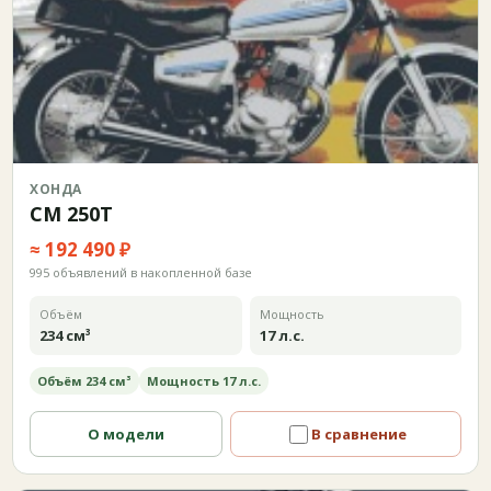
ХОНДА
CM 250T
≈ 192 490 ₽
995 объявлений в накопленной базе
Объём
Мощность
234 см³
17 л.с.
Объём 234 см³
Мощность 17 л.с.
О модели
В сравнение