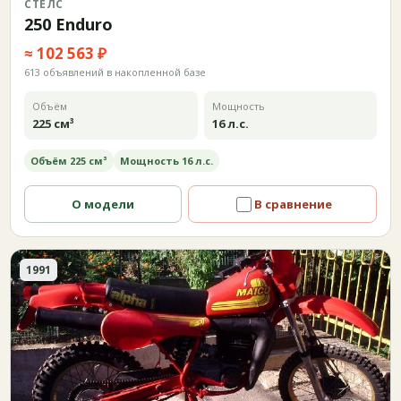
СТЕЛС
250 Enduro
≈ 102 563 ₽
613 объявлений в накопленной базе
Объём
Мощность
225 см³
16 л.с.
Объём 225 см³
Мощность 16 л.с.
О модели
В сравнение
1991