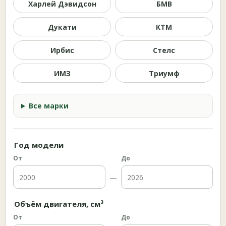
Харлей Дэвидсон
БМВ
Дукати
КТМ
Ирбис
Стелс
ИМЗ
Триумф
Все марки
Год модели
От
До
—
Объём двигателя, см³
От
До