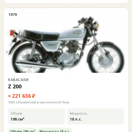
1979
КАВАСАКИ
Z 200
≈ 221 636 ₽
1000 объявлений в накопленной базе
Объём
Мощность
198 см³
18 л.с.
Объём 198 см³
Мощность 18 л.с.