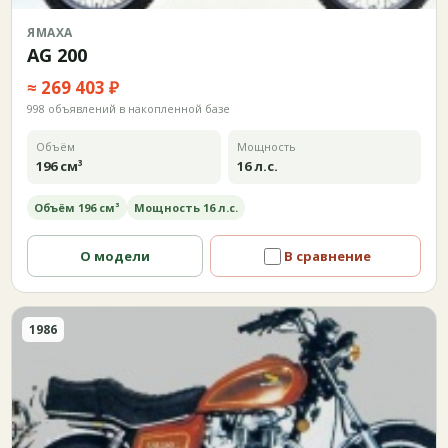
ЯМАХА
AG 200
≈ 269 403 ₽
998 объявлений в накопленной базе
Объём
Мощность
196 см³
16 л.с.
Объём 196 см³
Мощность 16 л.с.
О модели
В сравнение
1986