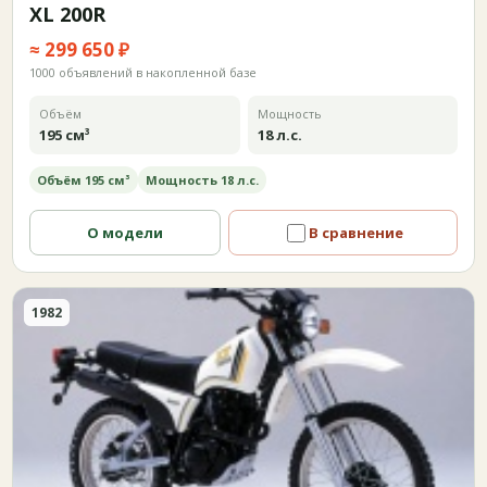
XL 200R
≈ 299 650 ₽
1000 объявлений в накопленной базе
Объём
Мощность
195 см³
18 л.с.
Объём 195 см³
Мощность 18 л.с.
О модели
В сравнение
1982