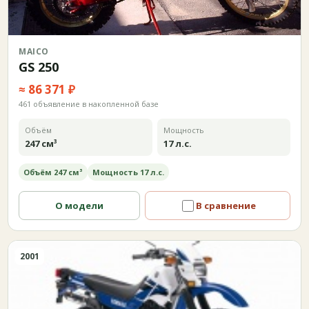
MAICO
GS 250
≈ 86 371 ₽
461 объявление в накопленной базе
Объём
Мощность
247 см³
17 л.с.
Объём 247 см³
Мощность 17 л.с.
О модели
В сравнение
2001