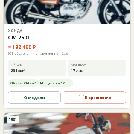
ХОНДА
CM 250T
≈ 192 490 ₽
995 объявлений в накопленной базе
Объём
Мощность
234 см³
17 л.с.
Объём 234 см³
Мощность 17 л.с.
О модели
В сравнение
1981