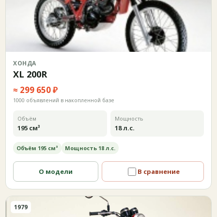
ХОНДА
XL 200R
≈ 299 650 ₽
1000 объявлений в накопленной базе
Объём
Мощность
195 см³
18 л.с.
Объём 195 см³
Мощность 18 л.с.
О модели
В сравнение
1979