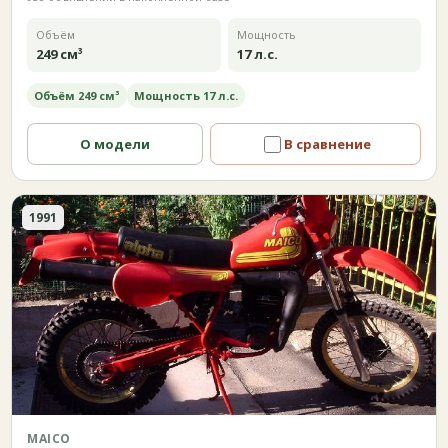
Объём
Мощность
249 см³
17 л.с.
Объём 249 см³
Мощность 17 л.с.
О модели
В сравнение
1991
MAICO