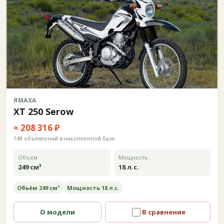
ЯМАХА
XT 250 Serow
≈ 208 316 ₽
148 объявлений в накопленной базе
Объём
Мощность
249 см³
18 л.с.
Объём 249 см³
Мощность 18 л.с.
О модели
В сравнение