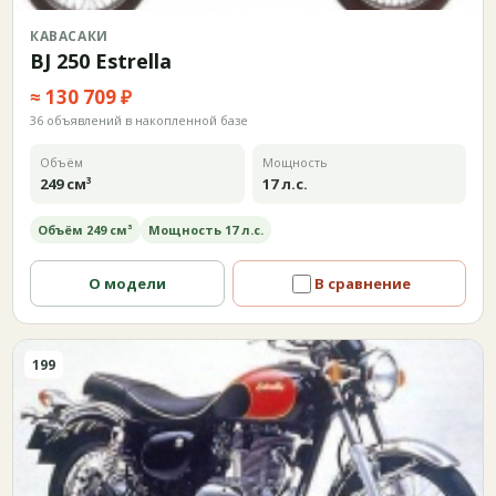
КАВАСАКИ
BJ 250 Estrella
≈ 130 709 ₽
36 объявлений в накопленной базе
Объём
Мощность
249 см³
17 л.с.
Объём 249 см³
Мощность 17 л.с.
О модели
В сравнение
199