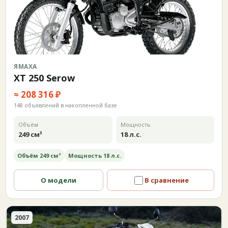
ЯМАХА
XT 250 Serow
≈ 208 316 ₽
148 объявлений в накопленной базе
Объём
Мощность
249 см³
18 л.с.
Объём 249 см³
Мощность 18 л.с.
О модели
В сравнение
2007