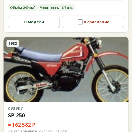
Объём 249 см³
Мощность 16,7 л.с.
О модели
В сравнение
1982
СУЗУКИ
SP 250
≈ 162 582 ₽
938 объявлений в накопленной базе