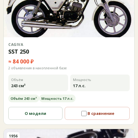
CAGIVA
SST 250
≈ 84 000 ₽
2 объявления в накопленной базе
Объём
Мощность
243 см³
17 л.с.
Объём 243 см³
Мощность 17 л.с.
О модели
В сравнение
1956