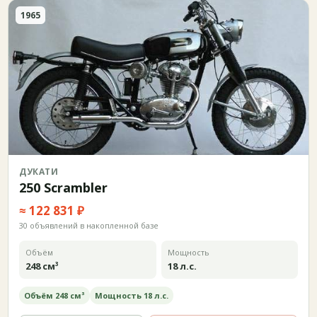
1965
ДУКАТИ
250 Scrambler
≈ 122 831 ₽
30 объявлений в накопленной базе
Объём
Мощность
248 см³
18 л.с.
Объём 248 см³
Мощность 18 л.с.