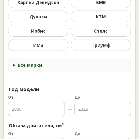
Харлей Дэвидсон
БМВ
Дукати
КТМ
Ирбис
Стелс
ИМЗ
Триумф
Все марки
Год модели
От
До
—
Объём двигателя, см³
От
До