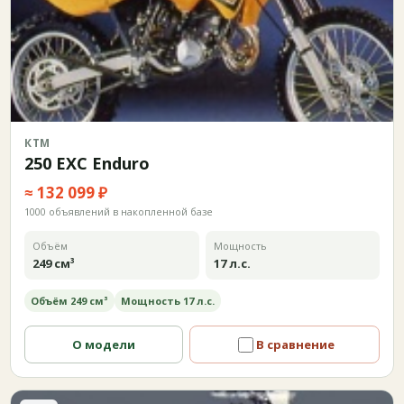
КТМ
250 EXC Enduro
≈ 132 099 ₽
1000 объявлений в накопленной базе
Объём
Мощность
249 см³
17 л.с.
Объём 249 см³
Мощность 17 л.с.
О модели
В сравнение