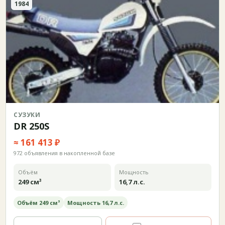
1984
СУЗУКИ
DR 250S
≈ 161 413 ₽
972 объявления в накопленной базе
Объём
Мощность
249 см³
16,7 л.с.
Объём 249 см³
Мощность 16,7 л.с.