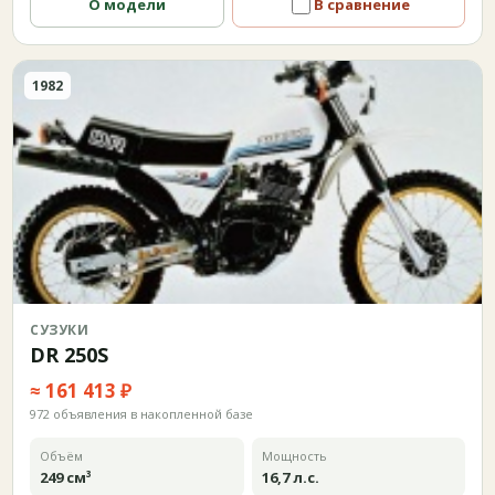
О модели
В сравнение
1982
СУЗУКИ
DR 250S
≈ 161 413 ₽
972 объявления в накопленной базе
Объём
Мощность
249 см³
16,7 л.с.