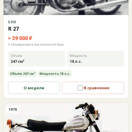
БМВ
R 27
≈ 39 000 ₽
3 объявления в накопленной базе
Объём
Мощность
247 см³
18 л.с.
Объём 247 см³
Мощность 18 л.с.
О модели
В сравнение
1979