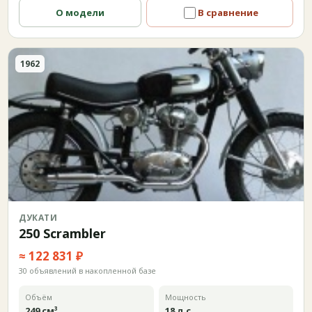
О модели
В сравнение
1962
ДУКАТИ
250 Scrambler
≈ 122 831 ₽
30 объявлений в накопленной базе
Объём
Мощность
249 см³
18 л.с.