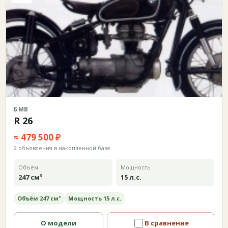
БМВ
R 26
≈ 479 500 ₽
2 объявления в накопленной базе
Объём
Мощность
247 см³
15 л.с.
Объём 247 см³
Мощность 15 л.с.
О модели
В сравнение