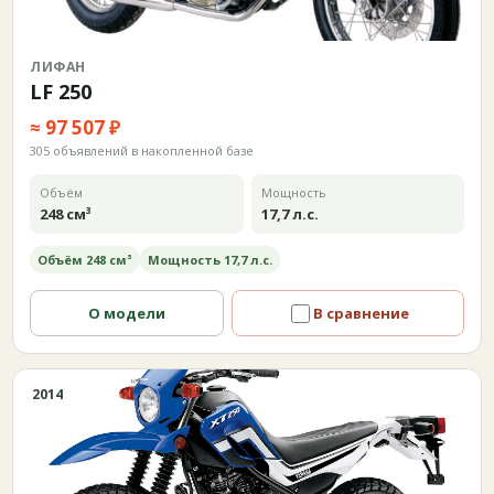
ЛИФАН
LF 250
≈ 97 507 ₽
305 объявлений в накопленной базе
Объём
Мощность
248 см³
17,7 л.с.
Объём 248 см³
Мощность 17,7 л.с.
О модели
В сравнение
2014