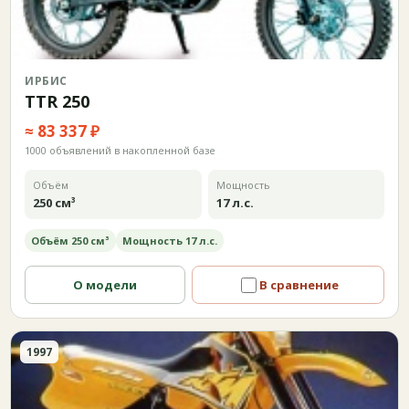
ИРБИС
TTR 250
≈ 83 337 ₽
1000 объявлений в накопленной базе
Объём
Мощность
250 см³
17 л.с.
Объём 250 см³
Мощность 17 л.с.
О модели
В сравнение
1997