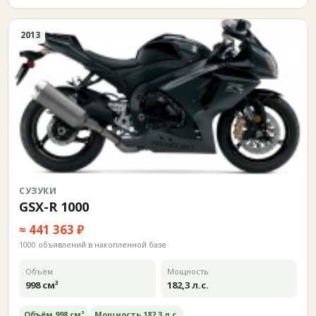
2013
СУЗУКИ
GSX-R 1000
≈ 441 363 ₽
1000 объявлений в накопленной базе
Объём
Мощность
998 см³
182,3 л.с.
Объём 998 см³
Мощность 182,3 л.с.