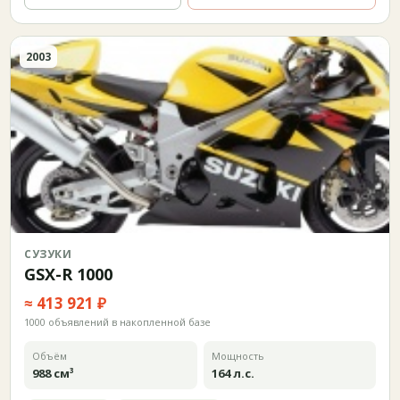
2003
СУЗУКИ
GSX-R 1000
≈ 413 921 ₽
1000 объявлений в накопленной базе
Объём
Мощность
988 см³
164 л.с.