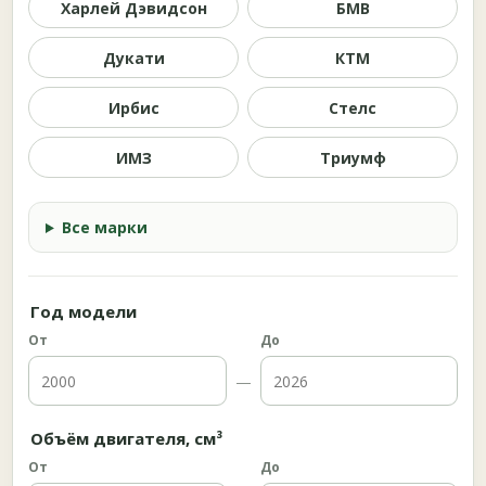
Харлей Дэвидсон
БМВ
Дукати
КТМ
Ирбис
Стелс
ИМЗ
Триумф
Все марки
Год модели
От
До
—
Объём двигателя, см³
От
До