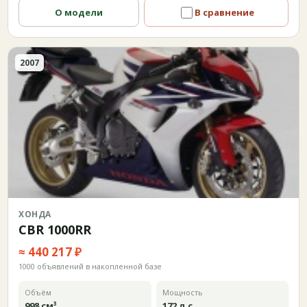
О модели
В сравнение
2007
ХОНДА
CBR 1000RR
≈ 440 217 ₽
1000 объявлений в накопленной базе
Объём
Мощность
998 см³
172 л.с.