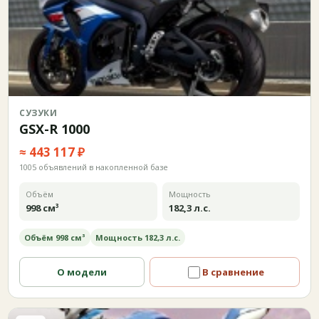
СУЗУКИ
GSX-R 1000
≈ 443 117 ₽
1005 объявлений в накопленной базе
Объём
Мощность
998 см³
182,3 л.с.
Объём 998 см³
Мощность 182,3 л.с.
О модели
В сравнение