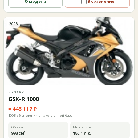
О модели
В сравнение
2008
СУЗУКИ
GSX-R 1000
≈ 443 117 ₽
1005 объявлений в накопленной базе
Объём
Мощность
998 см³
185,1 л.с.