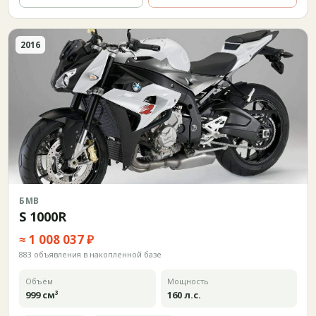
2016
БМВ
S 1000R
≈ 1 008 037 ₽
883 объявления в накопленной базе
Объём
Мощность
999 см³
160 л.с.