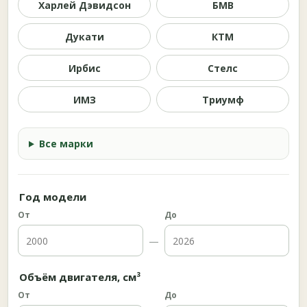
Харлей Дэвидсон
БМВ
Дукати
КТМ
Ирбис
Стелс
ИМЗ
Триумф
Все марки
Год модели
От
До
—
Объём двигателя, см³
От
До