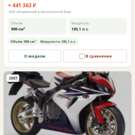
≈ 441 363 ₽
1000 объявлений в накопленной базе
Объём
Мощность
998 см³
185,1 л.с.
Объём 998 см³
Мощность 185,1 л.с.
О модели
В сравнение
2007