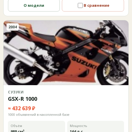
О модели
В сравнение
2004
СУЗУКИ
GSX-R 1000
≈ 432 639 ₽
1000 объявлений в накопленной базе
Объём
Мощность
988 см³
164 л.с.