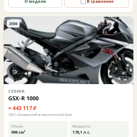
О модели
В сравнение
2006
СУЗУКИ
GSX-R 1000
≈ 443 117 ₽
1005 объявлений в накопленной базе
Объём
Мощность
998 см³
178,1 л.с.