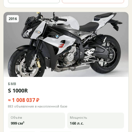
2016
БМВ
S 1000R
≈ 1 008 037 ₽
883 объявления в накопленной базе
Объём
Мощность
999 см³
160 л.с.