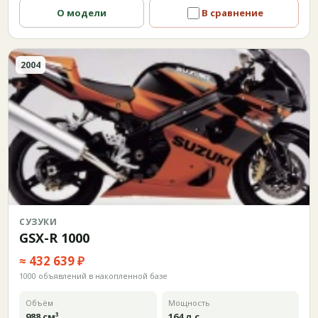
О модели
В сравнение
2004
СУЗУКИ
GSX-R 1000
≈ 432 639 ₽
1000 объявлений в накопленной базе
Объём
Мощность
988 см³
164 л.с.