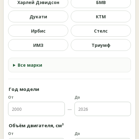
Харлей Дэвидсон
БМВ
Дукати
КТМ
Ирбис
Стелс
ИМЗ
Триумф
Все марки
Год модели
От
До
—
Объём двигателя, см³
От
До