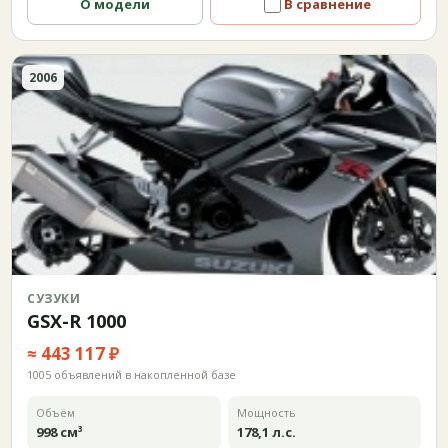
О модели
В сравнение
2006
СУЗУКИ
GSX-R 1000
≈ 443 117 ₽
1005 объявлений в накопленной базе
Объём
Мощность
998 см³
178,1 л.с.