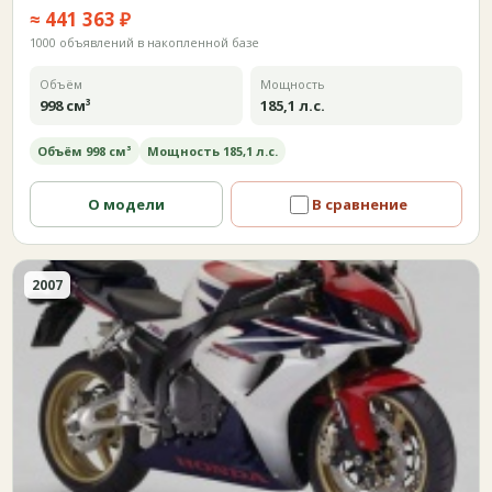
≈ 441 363 ₽
1000 объявлений в накопленной базе
Объём
Мощность
998 см³
185,1 л.с.
Объём 998 см³
Мощность 185,1 л.с.
О модели
В сравнение
2007