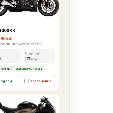
А
1000RR
 905 ₽
ъявлений в накопленной базе
м
Мощность
м³
178 л.с.
 998 см³
Мощность 178 л.с.
модели
В сравнение