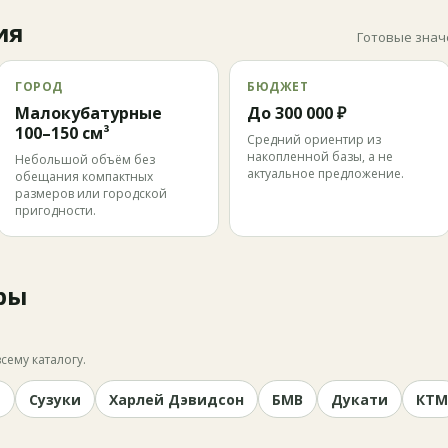
ия
Готовые знач
ГОРОД
БЮДЖЕТ
Малокубатурные
До 300 000 ₽
100–150 см³
Средний ориентир из
накопленной базы, а не
Небольшой объём без
актуальное предложение.
обещания компактных
размеров или городской
пригодности.
ры
сему каталогу.
и
Сузуки
Харлей Дэвидсон
БМВ
Дукати
КТМ