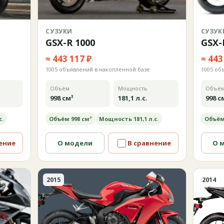
СУЗУКИ
СУЗУК
GSX-R 1000
GSX-
≈ 443 117 ₽
≈ 443
1005 объявлений в накопленной базе
1005 об
Объём
Мощность
Объё
998 см³
181,1 л.с.
998 с
с.
Объём 998 см³
Мощность 181,1 л.с.
Объём
ение
О модели
В сравнение
О 
2015
2014