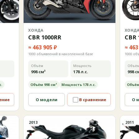
ХОНДА
ХОНД
CBR 1000RR
CBR 
≈ 463 905 ₽
≈ 463
1000 объявлений в накопленной базе
1000 об
Объём
Мощность
Объё
998 см³
178 л.с.
998 с
с.
Объём 998 см³
Мощность 178 л.с.
Объём
ение
О модели
В сравнение
О 
2013
2011