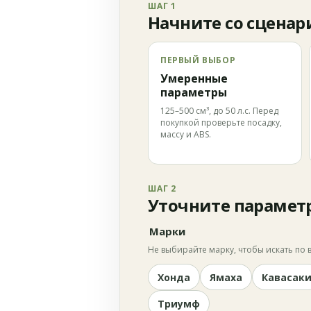
ШАГ 1
Начните со сценар
ПЕРВЫЙ ВЫБОР
Умеренные
параметры
125–500 см³, до 50 л.с. Перед
покупкой проверьте посадку,
массу и ABS.
ШАГ 2
Уточните парамет
Марки
Не выбирайте марку, чтобы искать по в
Хонда
Ямаха
Кавасак
Триумф