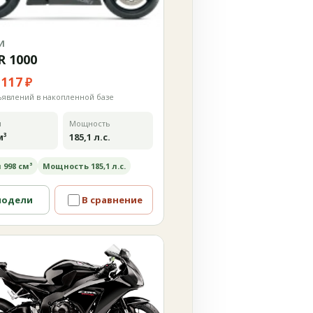
И
R 1000
 117 ₽
ъявлений в накопленной базе
м
Мощность
м³
185,1 л.с.
 998 см³
Мощность 185,1 л.с.
модели
В сравнение