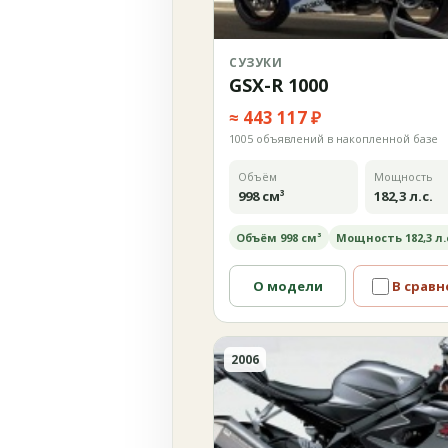
СУЗУКИ
GSX-R 1000
≈ 443 117 ₽
1005 объявлений в накопленной базе
Объём
Мощность
998 см³
182,3 л.с.
Объём 998 см³
Мощность 182,3 л.
О модели
В сравн
2006