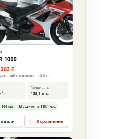
И
R 1000
 363 ₽
ъявлений в накопленной базе
м
Мощность
м³
185,1 л.с.
 998 см³
Мощность 185,1 л.с.
модели
В сравнение