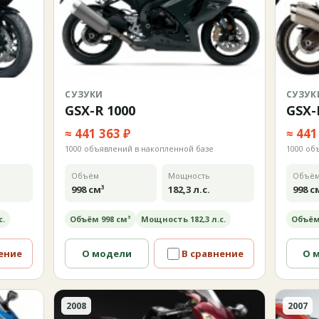
СУЗУКИ
СУЗУК
GSX-R 1000
GSX-
≈ 441 363 ₽
≈ 441
1000 объявлений в накопленной базе
1000 об
Объём
Мощность
Объё
998 см³
182,3 л.с.
998 с
с.
Объём 998 см³
Мощность 182,3 л.с.
Объём
ение
О модели
В сравнение
О 
2008
2007