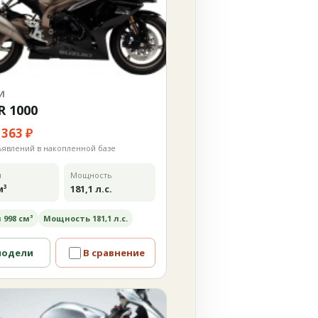
И
R 1000
 363 ₽
ъявлений в накопленной базе
м
Мощность
м³
181,1 л.с.
 998 см³
Мощность 181,1 л.с.
модели
В сравнение