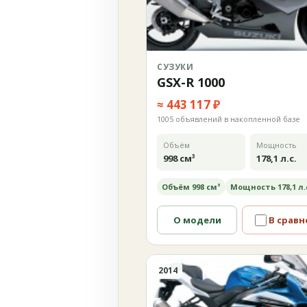
СУЗУКИ
GSX-R 1000
≈ 443 117 ₽
1005 объявлений в накопленной базе
Объём
Мощность
998 см³
178,1 л.с.
Объём 998 см³
Мощность 178,1 л.
О модели
В сравн
2014