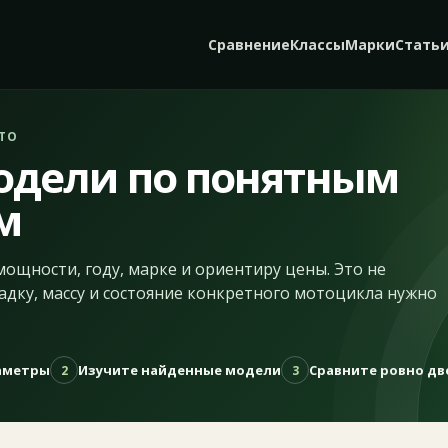
Сравнение
Классы
Марки
Стать
ТО
одели по понятным
м
мощности, году, марке и ориентиру цены. Это не
адку, массу и состояние конкретного мотоцикла нужно
раметры
Изучите найденные модели
Сравните ровно дв
2
3