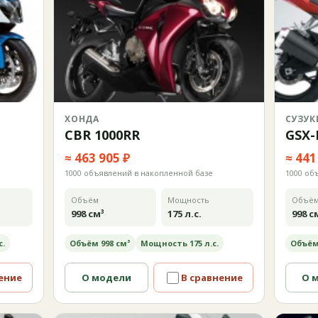
ХОНДА
СУЗУК
CBR 1000RR
GSX-
≈ 463 905 ₽
≈ 441
1000 объявлений в накопленной базе
1000 об
Объём
Мощность
Объё
998 см³
175 л.с.
998 с
с.
Объём 998 см³
Мощность 175 л.с.
Объём
ение
О модели
В сравнение
О 