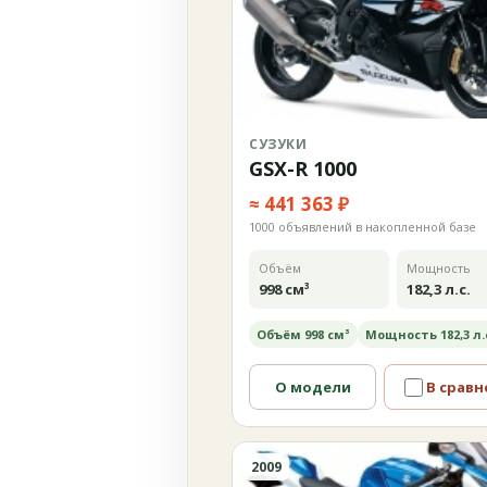
СУЗУКИ
GSX-R 1000
≈ 441 363 ₽
1000 объявлений в накопленной базе
Объём
Мощность
998 см³
182,3 л.с.
Объём 998 см³
Мощность 182,3 л.
О модели
В сравн
2009