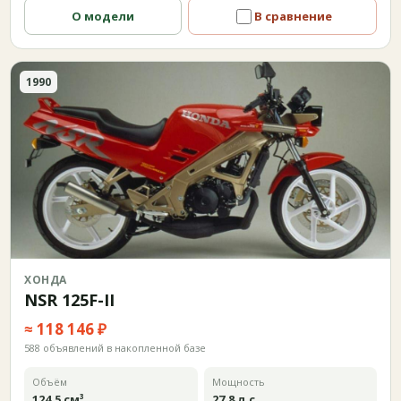
О модели
В сравнение
1990
ХОНДА
NSR 125F-II
≈ 118 146 ₽
588 объявлений в накопленной базе
Объём
Мощность
124,5 см³
27,8 л.с.