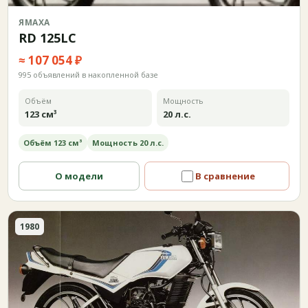
ЯМАХА
RD 125LC
≈ 107 054 ₽
995 объявлений в накопленной базе
Объём
Мощность
123 см³
20 л.с.
Объём 123 см³
Мощность 20 л.с.
О модели
В сравнение
1980