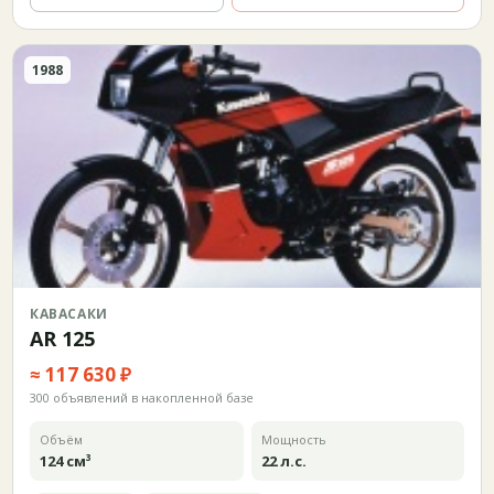
1988
КАВАСАКИ
AR 125
≈ 117 630 ₽
300 объявлений в накопленной базе
Объём
Мощность
124 см³
22 л.с.