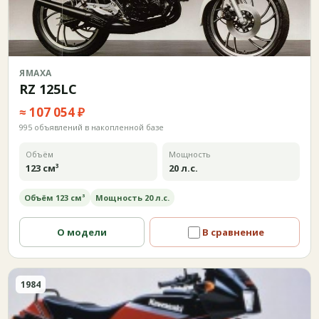
ЯМАХА
RZ 125LC
≈ 107 054 ₽
995 объявлений в накопленной базе
Объём
Мощность
123 см³
20 л.с.
Объём 123 см³
Мощность 20 л.с.
О модели
В сравнение
1984