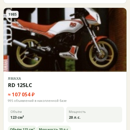
1985
ЯМАХА
RD 125LC
≈ 107 054 ₽
995 объявлений в накопленной базе
Объём
Мощность
123 см³
20 л.с.
Объём 123 см³
Мощность 20 л.с.