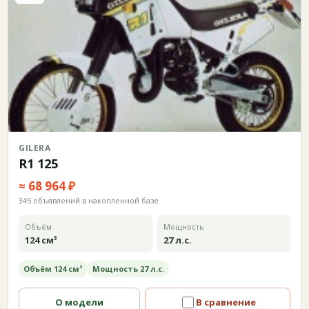
GILERA
R1 125
≈ 68 964 ₽
345 объявлений в накопленной базе
Объём
Мощность
124 см³
27 л.с.
Объём 124 см³
Мощность 27 л.с.
О модели
В сравнение