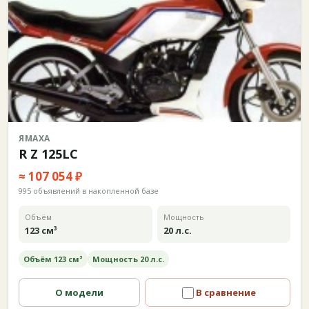
ЯМАХА
R Z 125LC
≈ 107 054 ₽
995 объявлений в накопленной базе
Объём
Мощность
123 см³
20 л.с.
Объём 123 см³
Мощность 20 л.с.
О модели
В сравнение