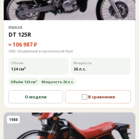
ЯМАХА
DT 125R
≈ 106 987 ₽
1000 объявлений в накопленной базе
Объём
Мощность
124 см³
26 л.с.
Объём 124 см³
Мощность 26 л.с.
О модели
В сравнение
1988