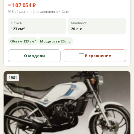
≈ 107 054 ₽
995 объявлений в накопленной базе
Объём
Мощность
123 см³
20 л.с.
Объём 123 см³
Мощность 20 л.с.
О модели
В сравнение
1981