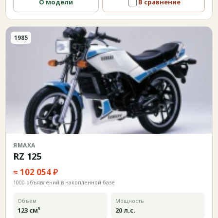
О модели
В сравнение
1985
ЯМАХА
RZ 125
≈ 102 054 ₽
1000 объявлений в накопленной базе
Объём
Мощность
123 см³
20 л.с.