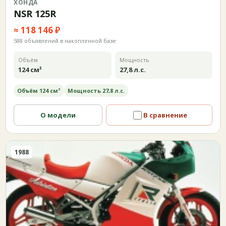
ХОНДА
NSR 125R
≈ 118 146 ₽
588 объявлений в накопленной базе
Объём
Мощность
124 см³
27,8 л.с.
Объём 124 см³
Мощность 27,8 л.с.
О модели
В сравнение
1988