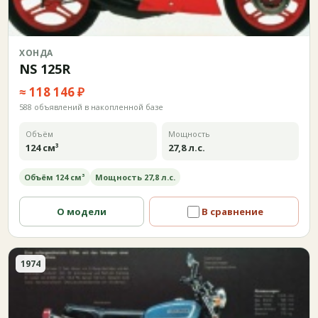
ХОНДА
NS 125R
≈ 118 146 ₽
588 объявлений в накопленной базе
Объём
Мощность
124 см³
27,8 л.с.
Объём 124 см³
Мощность 27,8 л.с.
О модели
В сравнение
1974