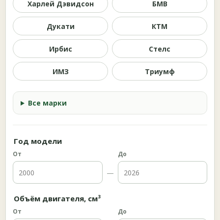
Харлей Дэвидсон
БМВ
Дукати
КТМ
Ирбис
Стелс
ИМЗ
Триумф
Все марки
Год модели
От
До
—
Объём двигателя, см³
От
До