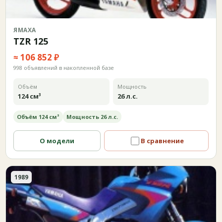
ЯМАХА
TZR 125
≈ 106 852 ₽
998 объявлений в накопленной базе
Объём
Мощность
124 см³
26 л.с.
Объём 124 см³
Мощность 26 л.с.
О модели
В сравнение
1989