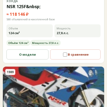
ХОНДА
NSR 125F&nbsp;
≈ 118 146 ₽
588 объявлений в накопленной базе
Объём
Мощность
124 см³
27,8 л.с.
Объём 124 см³
Мощность 27,8 л.с.
О модели
В сравнение
1989