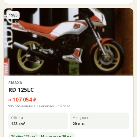
1985
ЯМАХА
RD 125LC
≈ 107 054 ₽
995 объявлений в накопленной базе
Объём
Мощность
123 см³
20 л.с.
Объём 123 см³
Мощность 20 л.с.