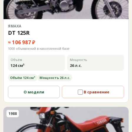
ЯМАХА
DT 125R
≈ 106 987 ₽
1000 объявлений в накопленной базе
Объём
Мощность
124 см³
26 л.с.
Объём 124 см³
Мощность 26 л.с.
О модели
В сравнение
1988