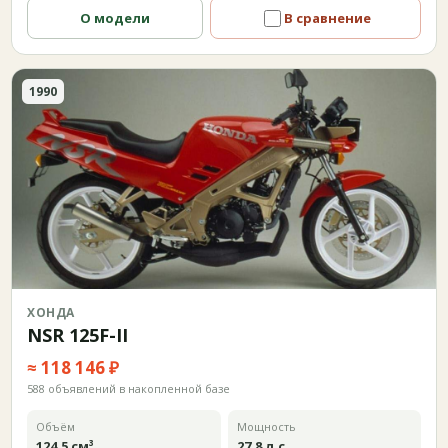
О модели
В сравнение
1990
ХОНДА
NSR 125F-II
≈ 118 146 ₽
588 объявлений в накопленной базе
Объём
Мощность
124,5 см³
27,8 л.с.