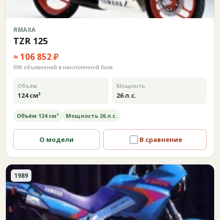
ЯМАХА
TZR 125
≈ 106 852 ₽
998 объявлений в накопленной базе
Объём
Мощность
124 см³
26 л.с.
Объём 124 см³
Мощность 26 л.с.
О модели
В сравнение
1989