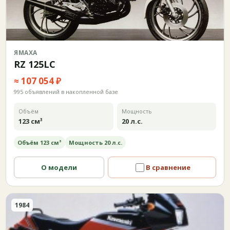
ЯМАХА
RZ 125LC
≈ 107 054 ₽
995 объявлений в накопленной базе
Объём
Мощность
123 см³
20 л.с.
Объём 123 см³
Мощность 20 л.с.
О модели
В сравнение
1984