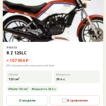
ЯМАХА
R Z 125LC
≈ 107 054 ₽
995 объявлений в накопленной базе
Объём
Мощность
123 см³
20 л.с.
Объём 123 см³
Мощность 20 л.с.
О модели
В сравнение