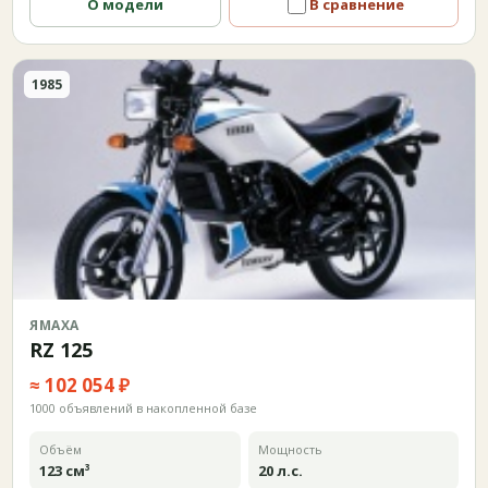
О модели
В сравнение
1985
ЯМАХА
RZ 125
≈ 102 054 ₽
1000 объявлений в накопленной базе
Объём
Мощность
123 см³
20 л.с.