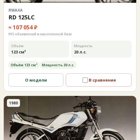
ЯМАХА
RD 125LC
≈ 107 054 ₽
995 объявлений в накопленной базе
Объём
Мощность
123 см³
20 л.с.
Объём 123 см³
Мощность 20 л.с.
О модели
В сравнение
1980