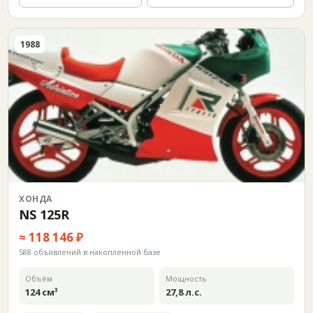
1988
ХОНДА
NS 125R
≈ 118 146 ₽
588 объявлений в накопленной базе
Объём
Мощность
124 см³
27,8 л.с.