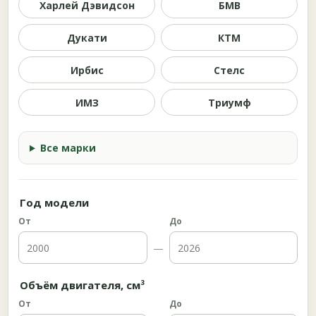
Харлей Дэвидсон
БМВ
Дукати
КТМ
Ирбис
Стелс
ИМЗ
Триумф
Все марки
Год модели
От
До
—
Объём двигателя, см³
От
До