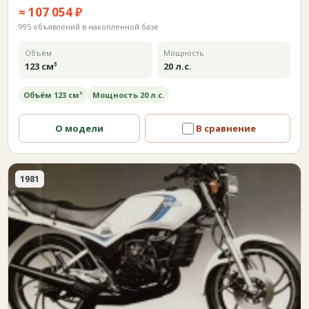
≈ 107 054 ₽
995 объявлений в накопленной базе
Объём
Мощность
123 см³
20 л.с.
Объём 123 см³
Мощность 20 л.с.
О модели
В сравнение
1981