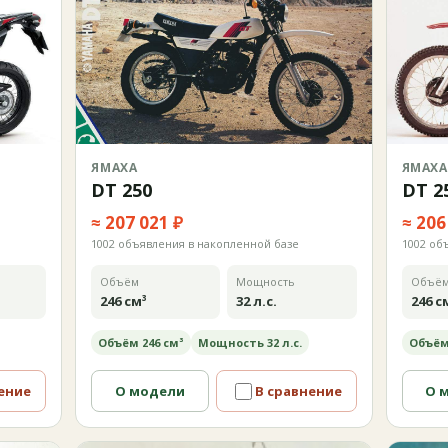
ЯМАХА
ЯМАХА
DT 250
DT 2
≈ 207 021 ₽
≈ 206
1002 объявления в накопленной базе
1002 об
Объём
Мощность
Объё
246 см³
32 л.с.
246 с
Объём 246 см³
Мощность 32 л.с.
Объём
ение
О модели
В сравнение
О 