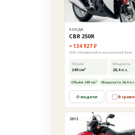
ХОНДА
CBR 250R
≈ 134 927 ₽
1030 объявлений в накопленной базе
Объём
Мощность
249 см³
26,4 л.с.
Объём 249 см³
Мощность 26,4 л.с
О модели
В сравн
2013