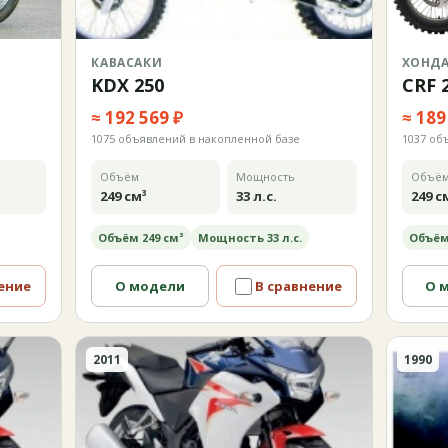
КАВАСАКИ
ХОНД
KDX 250
CRF 
≈ 192 569 ₽
≈ 189
1075 объявлений в накопленной базе
1037 об
Объём
Мощность
Объё
249 см³
33 л.с.
249 с
Объём 249 см³
Мощность 33 л.с.
Объём
ение
О модели
В сравнение
О 
2011
1990