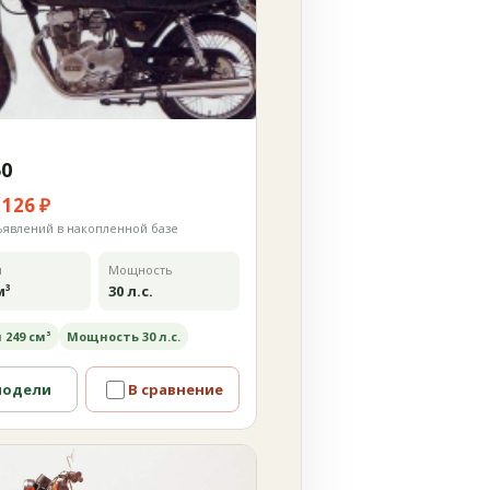
50
 126 ₽
ъявлений в накопленной базе
м
Мощность
м³
30 л.с.
 249 см³
Мощность 30 л.с.
модели
В сравнение