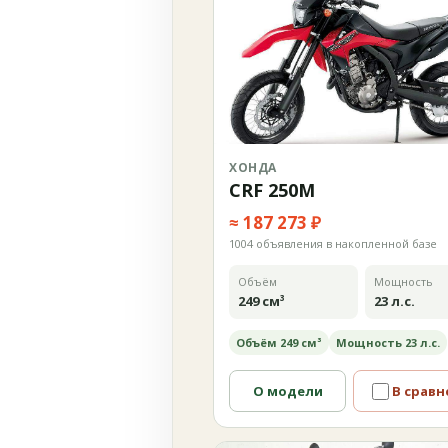
ХОНДА
CRF 250M
≈ 187 273 ₽
1004 объявления в накопленной базе
Объём
Мощность
249 см³
23 л.с.
Объём 249 см³
Мощность 23 л.с.
О модели
В сравн