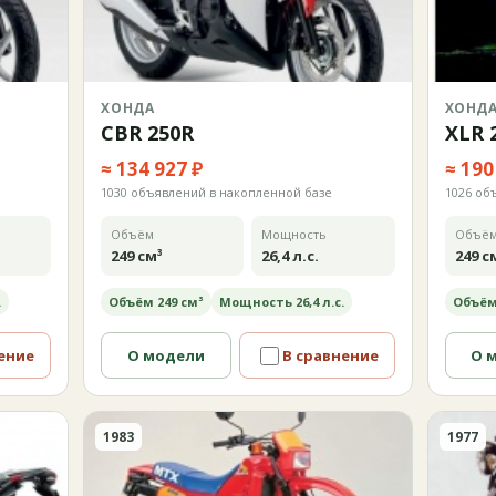
ХОНДА
ХОНД
CBR 250R
XLR 
≈ 134 927 ₽
≈ 190
1030 объявлений в накопленной базе
1026 об
Объём
Мощность
Объё
249 см³
26,4 л.с.
249 с
.
Объём 249 см³
Мощность 26,4 л.с.
Объём
ение
О модели
В сравнение
О 
1983
1977