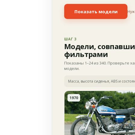
Показать модели
Нуж
ШАГ 3
Модели, совпавши
фильтрами
Показаны 1–24 из 340. Проверьте х
модели.
Масса, высота сиденья, ABS и состо
1970