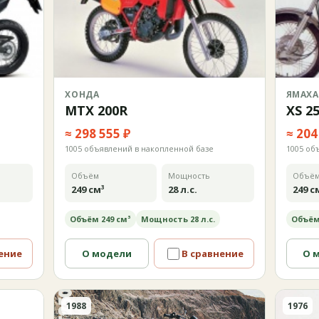
ХОНДА
ЯМАХА
MTX 200R
XS 2
≈ 298 555 ₽
≈ 204
1005 объявлений в накопленной базе
1005 об
Объём
Мощность
Объё
249 см³
28 л.с.
249 с
Объём 249 см³
Мощность 28 л.с.
Объём
ение
О модели
В сравнение
О 
1988
1976