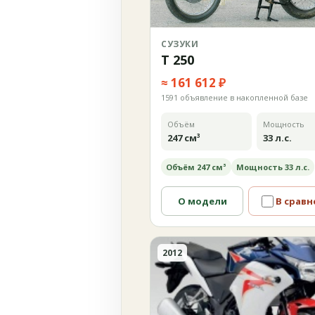
СУЗУКИ
T 250
≈ 161 612 ₽
1591 объявление в накопленной базе
Объём
Мощность
247 см³
33 л.с.
Объём 247 см³
Мощность 33 л.с.
О модели
В сравн
2012