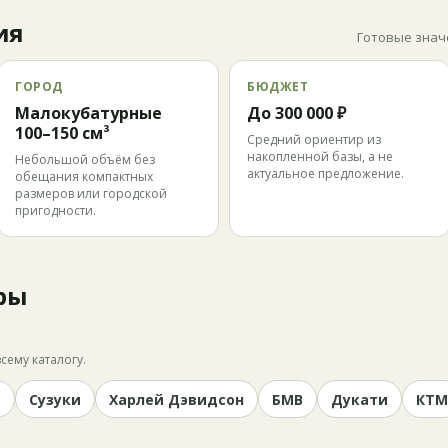
ия
Готовые знач
ГОРОД
БЮДЖЕТ
Малокубатурные
До 300 000 ₽
100–150 см³
Средний ориентир из
накопленной базы, а не
Небольшой объём без
актуальное предложение.
обещания компактных
размеров или городской
пригодности.
ры
сему каталогу.
и
Сузуки
Харлей Дэвидсон
БМВ
Дукати
КТМ