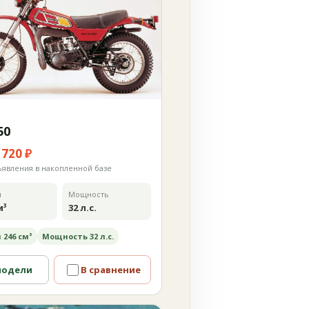
50
 720 ₽
ъявления в накопленной базе
м
Мощность
м³
32 л.с.
 246 см³
Мощность 32 л.с.
модели
В сравнение