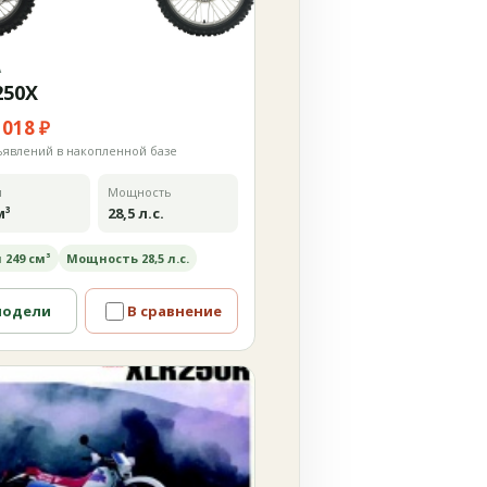
А
250X
 018 ₽
ъявлений в накопленной базе
м
Мощность
м³
28,5 л.с.
 249 см³
Мощность 28,5 л.с.
модели
В сравнение