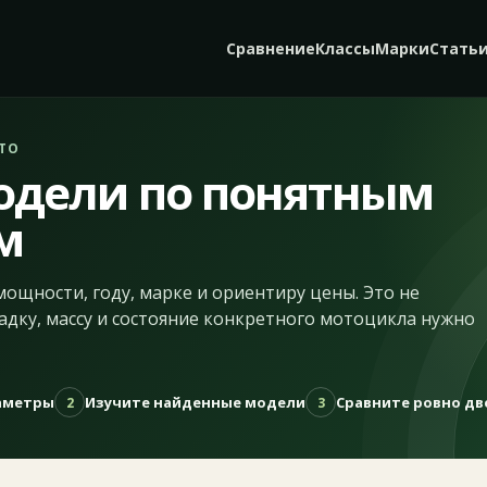
Сравнение
Классы
Марки
Стать
ТО
одели по понятным
м
мощности, году, марке и ориентиру цены. Это не
адку, массу и состояние конкретного мотоцикла нужно
раметры
Изучите найденные модели
Сравните ровно дв
2
3