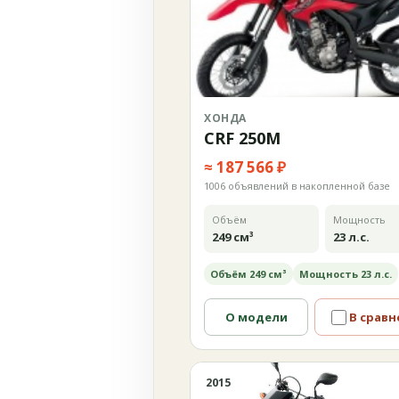
ХОНДА
CRF 250M
≈ 187 566 ₽
1006 объявлений в накопленной базе
Объём
Мощность
249 см³
23 л.с.
Объём 249 см³
Мощность 23 л.с.
О модели
В сравн
2015