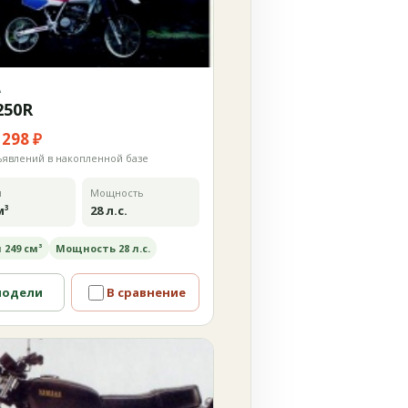
А
250R
 298 ₽
ъявлений в накопленной базе
м
Мощность
м³
28 л.с.
 249 см³
Мощность 28 л.с.
модели
В сравнение