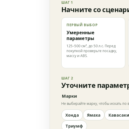
ШАГ 1
Начните со сценар
ПЕРВЫЙ ВЫБОР
Умеренные
параметры
125–500 см³, до 50 л.с. Перед
покупкой проверьте посадку,
массу и ABS.
ШАГ 2
Уточните парамет
Марки
Не выбирайте марку, чтобы искать по в
Хонда
Ямаха
Кавасак
Триумф