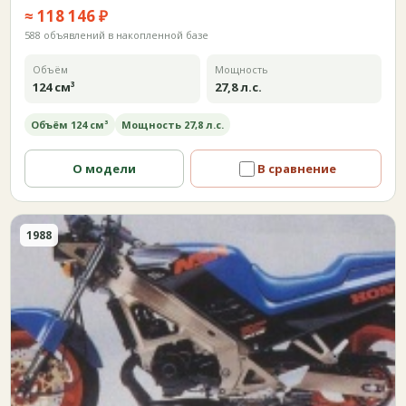
≈ 118 146 ₽
588 объявлений в накопленной базе
Объём
Мощность
124 см³
27,8 л.с.
Объём 124 см³
Мощность 27,8 л.с.
О модели
В сравнение
1988