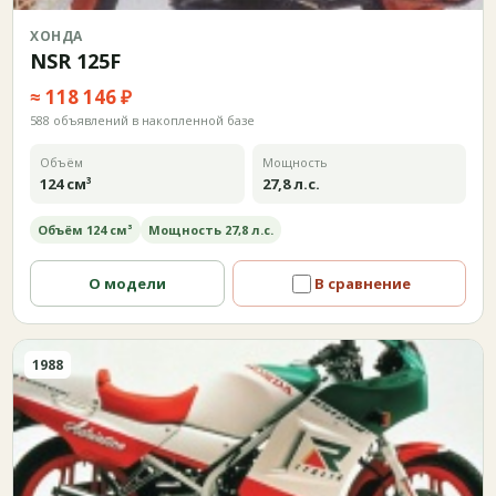
ХОНДА
NSR 125F
≈ 118 146 ₽
588 объявлений в накопленной базе
Объём
Мощность
124 см³
27,8 л.с.
Объём 124 см³
Мощность 27,8 л.с.
О модели
В сравнение
1988