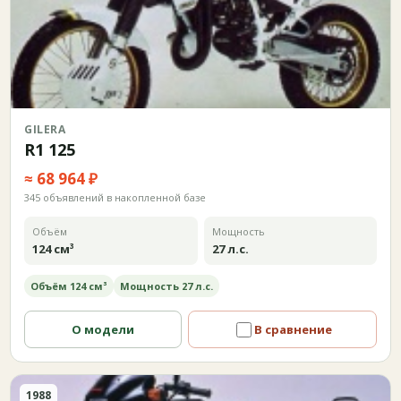
GILERA
R1 125
≈ 68 964 ₽
345 объявлений в накопленной базе
Объём
Мощность
124 см³
27 л.с.
Объём 124 см³
Мощность 27 л.с.
О модели
В сравнение
1988