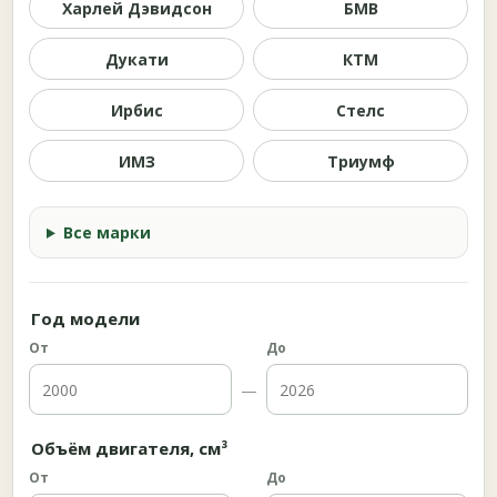
Харлей Дэвидсон
БМВ
Дукати
КТМ
Ирбис
Стелс
ИМЗ
Триумф
Все марки
Год модели
От
До
—
Объём двигателя, см³
От
До