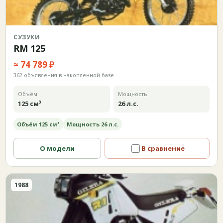
СУЗУКИ
RM 125
≈ 74 789 ₽
362 объявления в накопленной базе
Объём
Мощность
125 см³
26 л.с.
Объём 125 см³
Мощность 26 л.с.
О модели
В сравнение
1988