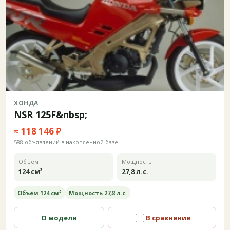
ХОНДА
NSR 125F&nbsp;
≈ 118 146 ₽
588 объявлений в накопленной базе
Объём
Мощность
124 см³
27,8 л.с.
Объём 124 см³
Мощность 27,8 л.с.
О модели
В сравнение