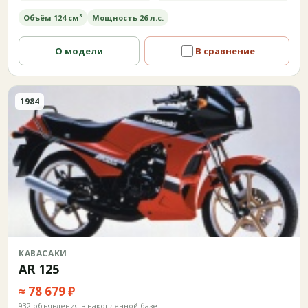
Объём 124 см³
Мощность 26 л.с.
О модели
В сравнение
1984
КАВАСАКИ
AR 125
≈ 78 679 ₽
932 объявления в накопленной базе