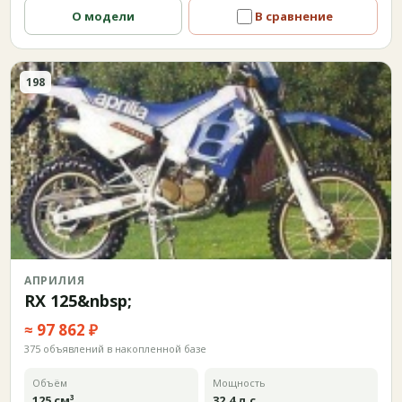
О модели
В сравнение
198
АПРИЛИЯ
RX 125&nbsp;
≈ 97 862 ₽
375 объявлений в накопленной базе
Объём
Мощность
125 см³
32,4 л.с.