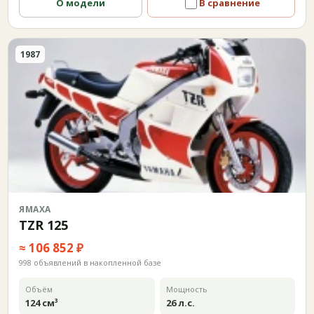
О модели
В сравнение
1987
ЯМАХА
TZR 125
≈ 106 852 ₽
998 объявлений в накопленной базе
Объём
Мощность
124 см³
26 л.с.