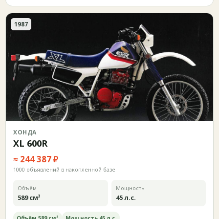
1987
ХОНДА
XL 600R
≈ 244 387 ₽
1000 объявлений в накопленной базе
Объём
Мощность
589 см³
45 л.с.
Объём 589 см³
Мощность 45 л.с.