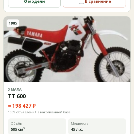
О модели
В сравнение
1985
ЯМАХА
TT 600
≈ 198 427 ₽
1009 объявлений в накопленной базе
Объём
Мощность
595 см³
45 л.с.