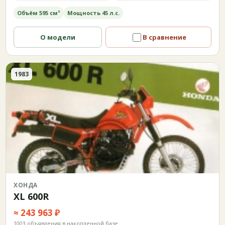
Объём 595 см³
Мощность 45 л.с.
О модели
В сравнение
1983
ХОНДА
XL 600R
≈ 243 963 ₽
1003 объявления в накопленной базе