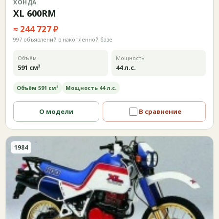
ХОНДА
XL 600RM
≈ 244 727 ₽
997 объявлений в накопленной базе
Объём
Мощность
591 см³
44 л.с.
Объём 591 см³
Мощность 44 л.с.
О модели
В сравнение
1984