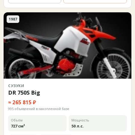
1987
СУЗУКИ
DR 750S Big
≈ 265 815 ₽
995 объявлений в накопленной базе
Объём
Мощность
727 см³
50 л.с.