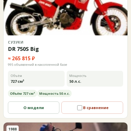
СУЗУКИ
DR 750S Big
≈ 265 815 ₽
995 объявлений в накопленной базе
Объём
Мощность
727 см³
50 л.с.
Объём 727 см³
Мощность 50 л.с.
О модели
В сравнение
1988