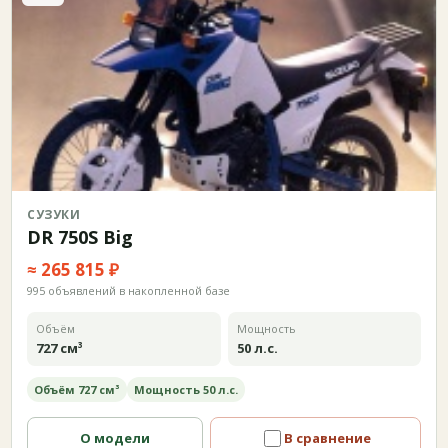
СУЗУКИ
DR 750S Big
≈ 265 815 ₽
995 объявлений в накопленной базе
Объём
Мощность
727 см³
50 л.с.
Объём 727 см³
Мощность 50 л.с.
О модели
В сравнение