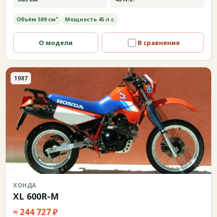
Объём 589 см³
Мощность 45 л.с.
О модели
В сравнение
1987
ХОНДА
XL 600R-M
≈ 244 727 ₽