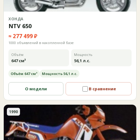
ХОНДА
NTV 650
≈ 277 499 ₽
1000 объявлений в накопленной базе
Объём
Мощность
647 см³
56,1 л.с.
Объём 647 см³
Мощность 56,1 л.с.
О модели
В сравнение
1990