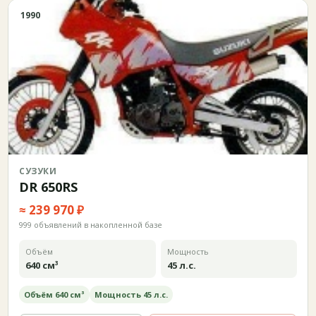
1990
СУЗУКИ
DR 650RS
≈ 239 970 ₽
999 объявлений в накопленной базе
Объём
Мощность
640 см³
45 л.с.
Объём 640 см³
Мощность 45 л.с.