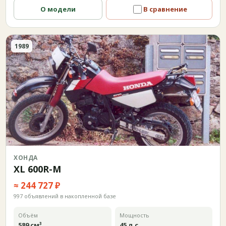
О модели
В сравнение
1989
ХОНДА
XL 600R-M
≈ 244 727 ₽
997 объявлений в накопленной базе
Объём
Мощность
589 см³
45 л.с.