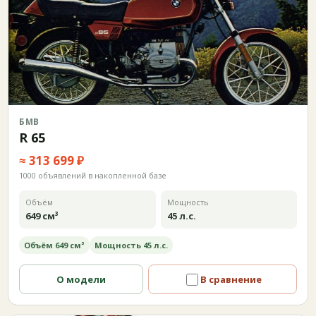
БМВ
R 65
≈ 313 699 ₽
1000 объявлений в накопленной базе
Объём
Мощность
649 см³
45 л.с.
Объём 649 см³
Мощность 45 л.с.
О модели
В сравнение