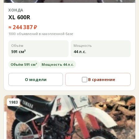
ХОНДА
XL 600R
≈ 244 387 ₽
1000 объявлений в накопленной базе
Объём
Мощность
591 см³
44 л.с.
Объём 591 см³
Мощность 44 л.с.
О модели
В сравнение
1983