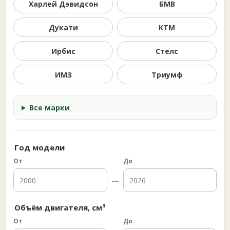
Харлей Дэвидсон
БМВ
Дукати
КТМ
Ирбис
Стелс
ИМЗ
Триумф
Все марки
Год модели
От
До
—
Объём двигателя, см³
От
До