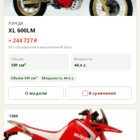
ХОНДА
XL 600LM
≈ 244 727 ₽
997 объявлений в накопленной базе
Объём
Мощность
591 см³
44 л.с.
Объём 591 см³
Мощность 44 л.с.
О модели
В сравнение
1989