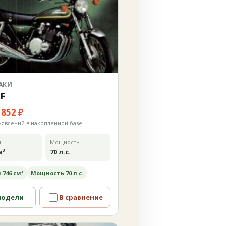
АКИ
0F
 852 ₽
ъявлений в накопленной базе
м
Мощность
м³
70 л.с.
 746 см³
Мощность 70 л.с.
модели
В сравнение