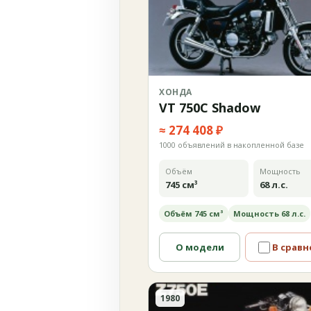
ХОНДА
VT 750C Shadow
≈ 274 408 ₽
1000 объявлений в накопленной базе
Объём
Мощность
745 см³
68 л.с.
Объём 745 см³
Мощность 68 л.с.
О модели
В сравн
1980