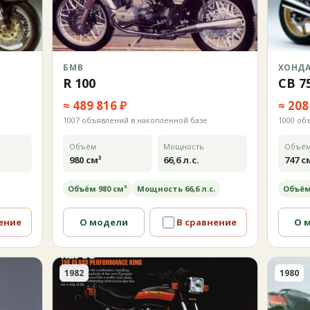
БМВ
ХОНД
R 100
CB 7
≈ 489 816 ₽
≈ 208
1007 объявлений в накопленной базе
1000 об
Объём
Мощность
Объё
980 см³
66,6 л.с.
747 с
Объём 980 см³
Мощность 66,6 л.с.
Объём
ение
О модели
В сравнение
О 
1982
1980