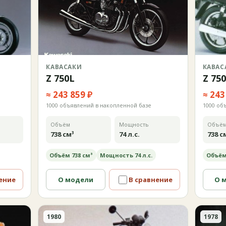
КАВАСАКИ
КАВАС
Z 750L
Z 75
≈ 243 859 ₽
≈ 243
1000 объявлений в накопленной базе
1000 об
Объём
Мощность
Объё
738 см³
74 л.с.
738 с
Объём 738 см³
Мощность 74 л.с.
Объём
ение
О модели
В сравнение
О 
1980
1978