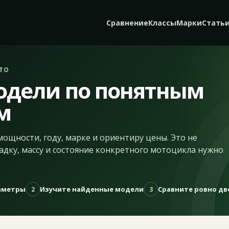
Сравнение
Классы
Марки
Стать
ТО
одели по понятным
м
мощности, году, марке и ориентиру цены. Это не
адку, массу и состояние конкретного мотоцикла нужно
раметры
Изучите найденные модели
Сравните ровно дв
2
3