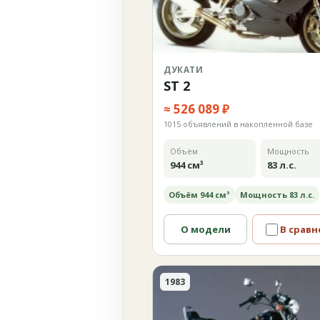
ДУКАТИ
ST 2
≈ 526 089 ₽
1015 объявлений в накопленной базе
Объём
Мощность
944 см³
83 л.с.
Объём 944 см³
Мощность 83 л.с.
О модели
В сравн
1983