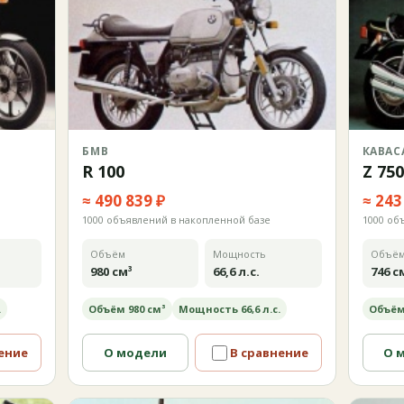
БМВ
КАВАС
R 100
Z 75
≈ 490 839 ₽
≈ 243
1000 объявлений в накопленной базе
1000 об
Объём
Мощность
Объё
980 см³
66,6 л.с.
746 с
.
Объём 980 см³
Мощность 66,6 л.с.
Объём
ение
О модели
В сравнение
О 