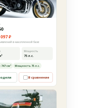
А
50
 097 ₽
ъявлений в накопленной базе
м
Мощность
м³
75 л.с.
 747 см³
Мощность 75 л.с.
модели
В сравнение