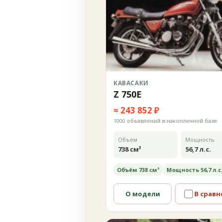
КАВАСАКИ
Z 750E
≈ 243 852 ₽
1000 объявлений в накопленной базе
Объём
Мощность
738 см³
56,7 л.с.
Объём 738 см³
Мощность 56,7 л.с
О модели
В сравн