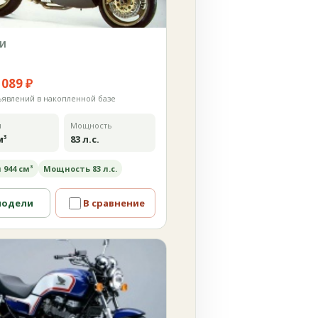
И
 089 ₽
ъявлений в накопленной базе
м
Мощность
м³
83 л.с.
 944 см³
Мощность 83 л.с.
модели
В сравнение