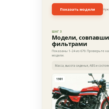
Показать модели
Нуж
ШАГ 3
Модели, совпавши
фильтрами
Показаны 1–24 из 679. Проверьте х
модели.
Масса, высота сиденья, ABS и состо
1981