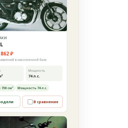
АКИ
0L
 862 ₽
ъявлений в накопленной базе
м
Мощность
м³
74 л.с.
 738 см³
Мощность 74 л.с.
модели
В сравнение