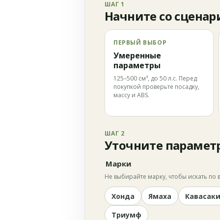
ШАГ 1
Начните со сценар
ПЕРВЫЙ ВЫБОР
Умеренные
параметры
125–500 см³, до 50 л.с. Перед
покупкой проверьте посадку,
массу и ABS.
ШАГ 2
Уточните парамет
Марки
Не выбирайте марку, чтобы искать по в
Хонда
Ямаха
Кавасак
Триумф