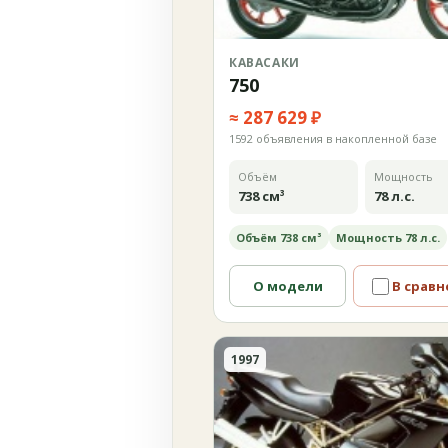
КАВАСАКИ
750
≈ 287 629 ₽
1592 объявления в накопленной базе
Объём
Мощность
738 см³
78 л.с.
Объём 738 см³
Мощность 78 л.с.
О модели
В сравн
1997