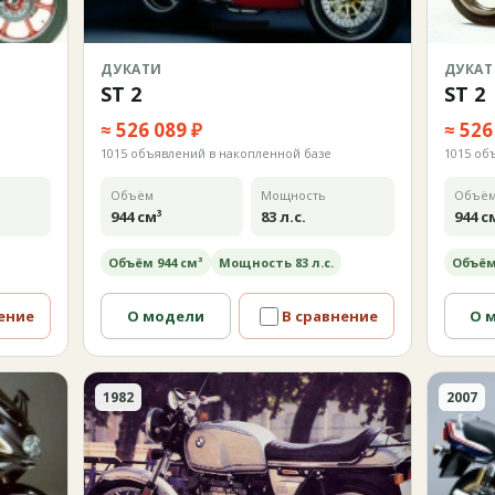
ДУКАТИ
ДУКАТ
ST 2
ST 2
≈ 526 089 ₽
≈ 526
1015 объявлений в накопленной базе
1015 об
Объём
Мощность
Объё
944 см³
83 л.с.
944 с
Объём 944 см³
Мощность 83 л.с.
Объём
ение
О модели
В сравнение
О 
1982
2007