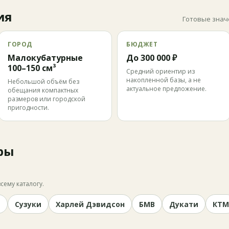
ия
Готовые знач
ГОРОД
БЮДЖЕТ
Малокубатурные
До 300 000 ₽
100–150 см³
Средний ориентир из
накопленной базы, а не
Небольшой объём без
актуальное предложение.
обещания компактных
размеров или городской
пригодности.
ры
сему каталогу.
и
Сузуки
Харлей Дэвидсон
БМВ
Дукати
КТМ