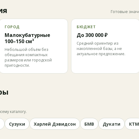
ия
Готовые знач
ГОРОД
БЮДЖЕТ
Малокубатурные
До 300 000 ₽
100–150 см³
Средний ориентир из
накопленной базы, а не
Небольшой объём без
актуальное предложение.
обещания компактных
размеров или городской
пригодности.
ры
сему каталогу.
и
Сузуки
Харлей Дэвидсон
БМВ
Дукати
КТМ