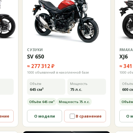
СУЗУКИ
ЯМАХА
SV 650
XJ6
≈ 277 312 ₽
≈ 341
1000 объявлений в накопленной базе
1000 об
Объём
Мощность
Объё
645 см³
75 л.с.
600 с
Объём 645 см³
Мощность 75 л.с.
Объём
ение
О модели
В сравнение
О 