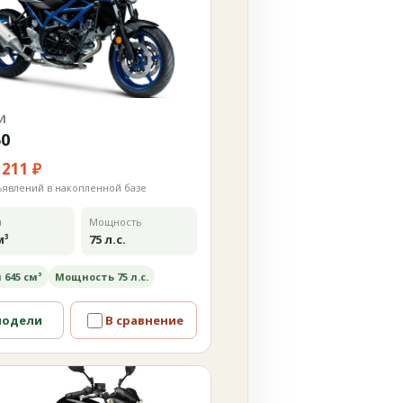
И
50
 211 ₽
ъявлений в накопленной базе
м
Мощность
м³
75 л.с.
 645 см³
Мощность 75 л.с.
модели
В сравнение