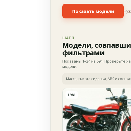
Показать модели
Нуж
ШАГ 3
Модели, совпавши
фильтрами
Показаны 1–24 из 694. Проверьте х
модели.
Масса, высота сиденья, ABS и состо
1981