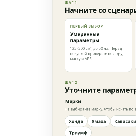
ШАГ 1
Начните со сценар
ПЕРВЫЙ ВЫБОР
Умеренные
параметры
125–500 см³, до 50 л.с. Перед
покупкой проверьте посадку,
массу и ABS.
ШАГ 2
Уточните парамет
Марки
Не выбирайте марку, чтобы искать по в
Хонда
Ямаха
Кавасак
Триумф