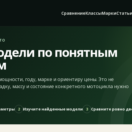
Сравнение
Классы
Марки
Стать
ТО
одели по понятным
м
мощности, году, марке и ориентиру цены. Это не
адку, массу и состояние конкретного мотоцикла нужно
раметры
Изучите найденные модели
Сравните ровно дв
2
3