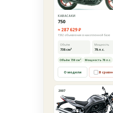
КАВАСАКИ
750
≈ 287 629 ₽
1592 объявления в накопленной базе
Объём
Мощность
738 см³
78 л.с.
Объём 738 см³
Мощность 78 л.с.
О модели
В сравн
2007