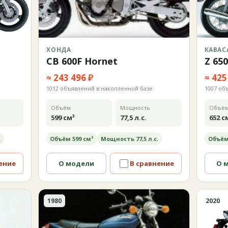
ХОНДА
КАВАС
CB 600F Hornet
Z 650
≈ 243 496 ₽
≈ 425
1012 объявлений в накопленной базе
1007 об
Объём
Мощность
Объё
599 см³
77,5 л.с.
652 с
.
Объём 599 см³
Мощность 77,5 л.с.
Объём
ение
О модели
В сравнение
О 
1980
2020