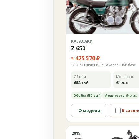
КАВАСАКИ
Z 650
≈ 425 570 ₽
1006 объявлений в накопленной базе
Объём
Мощность
652 см³
64 л.с.
Объём 652 см³
Мощность 64 л.с.
О модели
В сравн
2019