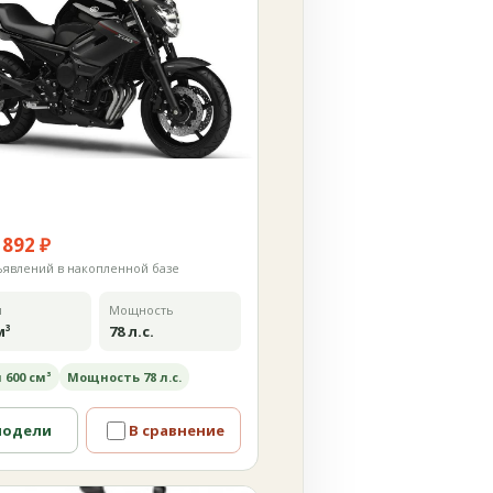
 892 ₽
ъявлений в накопленной базе
м
Мощность
м³
78 л.с.
 600 см³
Мощность 78 л.с.
модели
В сравнение