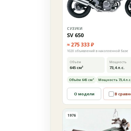
СУЗУКИ
SV 650
≈ 275 333 ₽
1020 объявлений в накопленной базе
Объём
Мощность
645 см³
73,4 л.с.
Объём 645 см³
Мощность 73,4 л.с
О модели
В сравн
1976