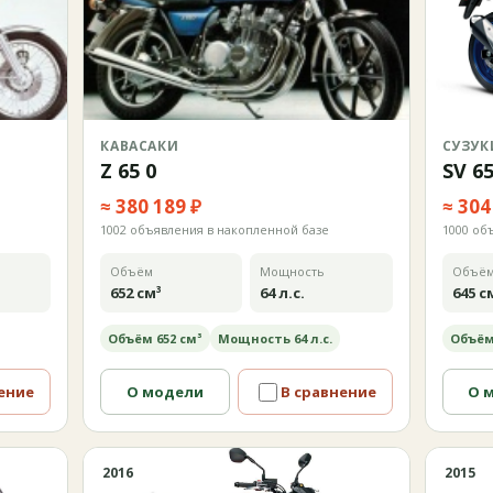
КАВАСАКИ
СУЗУК
Z 65 0
SV 6
≈ 380 189 ₽
≈ 304
1002 объявления в накопленной базе
1000 об
Объём
Мощность
Объё
652 см³
64 л.с.
645 с
Объём 652 см³
Мощность 64 л.с.
Объём
ение
О модели
В сравнение
О 
2016
2015