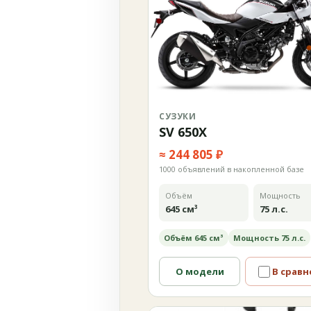
СУЗУКИ
SV 650X
≈ 244 805 ₽
1000 объявлений в накопленной базе
Объём
Мощность
645 см³
75 л.с.
Объём 645 см³
Мощность 75 л.с.
О модели
В сравн