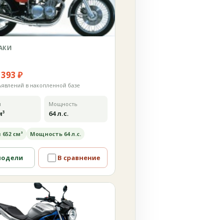
АКИ
 393 ₽
ъявлений в накопленной базе
м
Мощность
м³
64 л.с.
 652 см³
Мощность 64 л.с.
модели
В сравнение