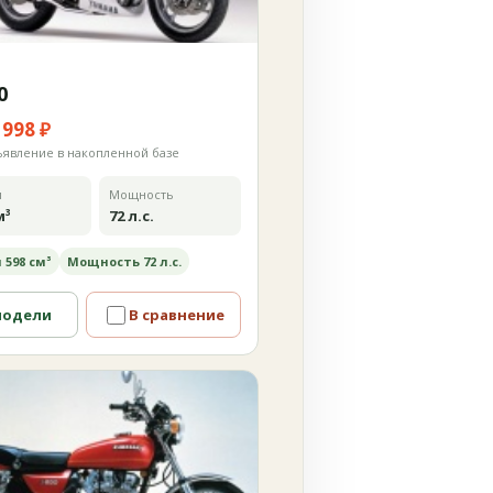
0
 998 ₽
ъявление в накопленной базе
м
Мощность
м³
72 л.с.
 598 см³
Мощность 72 л.с.
модели
В сравнение