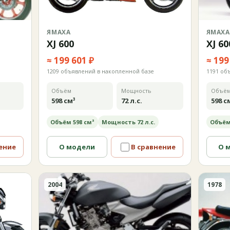
ЯМАХА
ЯМАХА
XJ 600
XJ 60
≈ 199 601 ₽
≈ 199
1209 объявлений в накопленной базе
1191 об
Объём
Мощность
Объё
598 см³
72 л.с.
598 с
Объём 598 см³
Мощность 72 л.с.
Объём
ение
О модели
В сравнение
О 
2004
1978