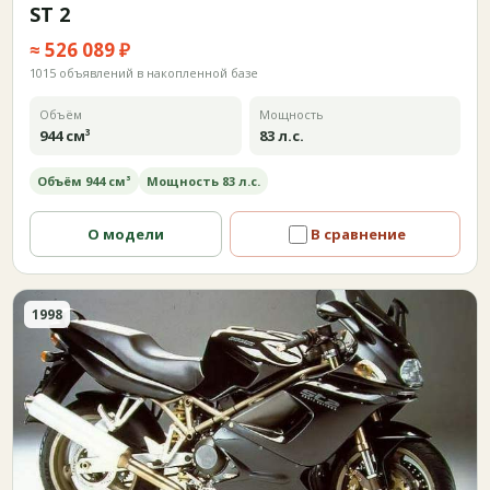
ST 2
≈ 526 089 ₽
1015 объявлений в накопленной базе
Объём
Мощность
944 см³
83 л.с.
Объём 944 см³
Мощность 83 л.с.
О модели
В сравнение
1998