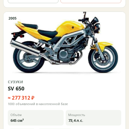
2005
СУЗУКИ
SV 650
≈ 277 312 ₽
1000 объявлений в накопленной базе
Объём
Мощность
645 см³
73,4 л.с.