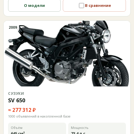
О модели
В сравнение
2009
СУЗУКИ
SV 650
≈ 277 312 ₽
1000 объявлений в накопленной базе
Объём
Мощность
645 см³
73,4 л.с.