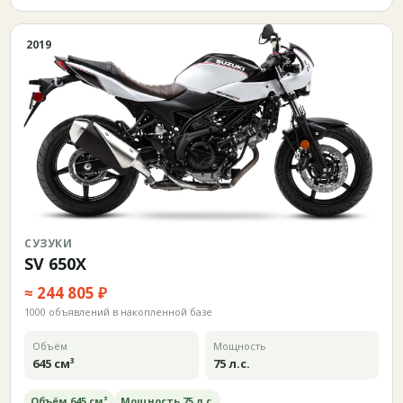
2019
СУЗУКИ
SV 650X
≈ 244 805 ₽
1000 объявлений в накопленной базе
Объём
Мощность
645 см³
75 л.с.
Объём 645 см³
Мощность 75 л.с.