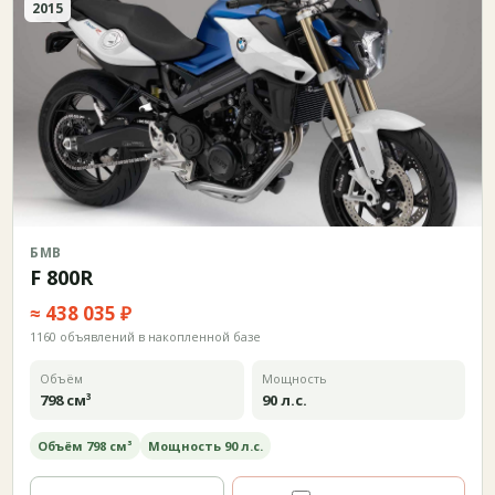
2015
БМВ
F 800R
≈ 438 035 ₽
1160 объявлений в накопленной базе
Объём
Мощность
798 см³
90 л.с.
Объём 798 см³
Мощность 90 л.с.