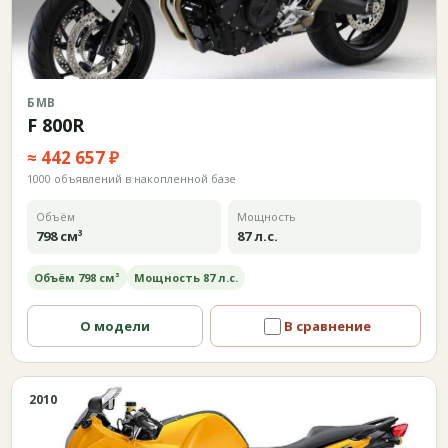
БМВ
F 800R
≈ 442 657 ₽
1000 объявлений в накопленной базе
Объём
Мощность
798 см³
87 л.с.
Объём 798 см³
Мощность 87 л.с.
О модели
В сравнение
2010