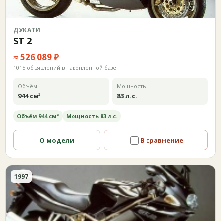
ДУКАТИ
ST 2
≈ 526 089 ₽
1015 объявлений в накопленной базе
Объём
Мощность
944 см³
83 л.с.
Объём 944 см³
Мощность 83 л.с.
О модели
В сравнение
1997