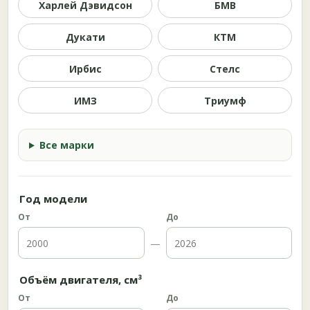
Харлей Дэвидсон
БМВ
Дукати
КТМ
Ирбис
Стелс
ИМЗ
Триумф
Все марки
Год модели
От
До
—
Объём двигателя, см³
От
До