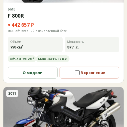
БМВ
F 800R
≈ 442 657 ₽
1000 объявлений в накопленной базе
Объём
Мощность
798 см³
87 л.с.
Объём 798 см³
Мощность 87 л.с.
О модели
В сравнение
2011