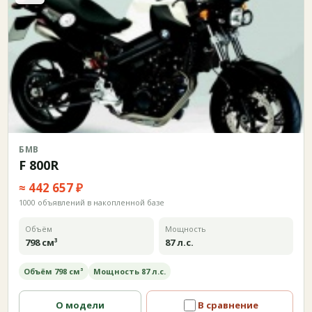
БМВ
F 800R
≈ 442 657 ₽
1000 объявлений в накопленной базе
Объём
Мощность
798 см³
87 л.с.
Объём 798 см³
Мощность 87 л.с.
О модели
В сравнение