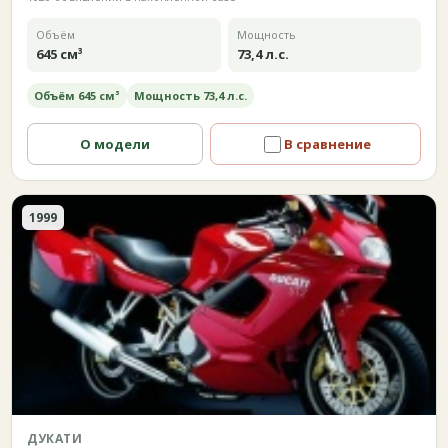
Объём
Мощность
645 см³
73,4 л.с.
Объём 645 см³
Мощность 73,4 л.с.
О модели
В сравнение
1999
ДУКАТИ