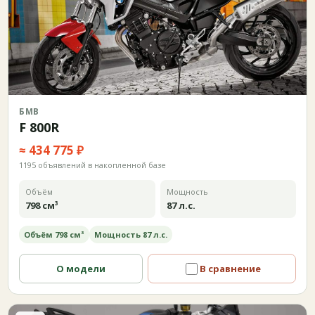
БМВ
F 800R
≈ 434 775 ₽
1195 объявлений в накопленной базе
Объём
Мощность
798 см³
87 л.с.
Объём 798 см³
Мощность 87 л.с.
О модели
В сравнение