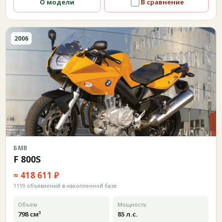
О модели
В сравнение
2006
БМВ
F 800S
≈ 418 611 ₽
1119 объявлений в накопленной базе
Объём
Мощность
798 см³
85 л.с.