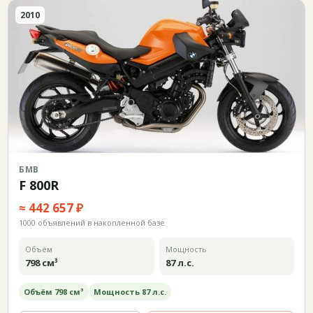
2010
БМВ
F 800R
≈ 442 657 ₽
1000 объявлений в накопленной базе
Объём
Мощность
798 см³
87 л.с.
Объём 798 см³
Мощность 87 л.с.