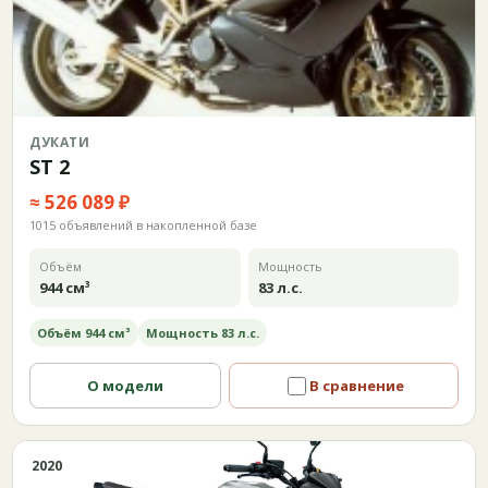
ДУКАТИ
ST 2
≈ 526 089 ₽
1015 объявлений в накопленной базе
Объём
Мощность
944 см³
83 л.с.
Объём 944 см³
Мощность 83 л.с.
О модели
В сравнение
2020