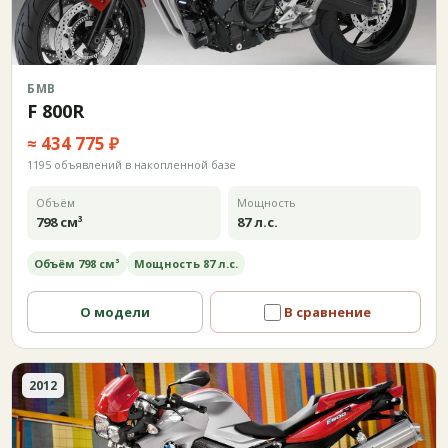
БМВ
F 800R
≈ 434 775 ₽
1195 объявлений в накопленной базе
Объём
Мощность
798 см³
87 л.с.
Объём 798 см³
Мощность 87 л.с.
О модели
В сравнение
2012