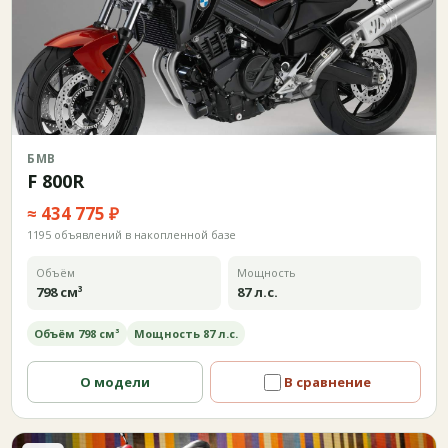
БМВ
F 800R
≈ 434 775 ₽
1195 объявлений в накопленной базе
Объём
Мощность
798 см³
87 л.с.
Объём 798 см³
Мощность 87 л.с.
О модели
В сравнение