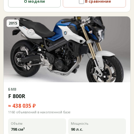
О модели
В сравнение
2015
БМВ
F 800R
≈ 438 035 ₽
1160 объявлений в накопленной базе
Объём
Мощность
798 см³
90 л.с.