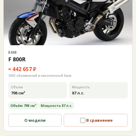
БМВ
F 800R
≈ 442 657 ₽
1000 объявлений в накопленной базе
Объём
Мощность
798 см³
87 л.с.
Объём 798 см³
Мощность 87 л.с.
О модели
В сравнение