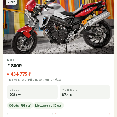
2012
БМВ
F 800R
≈ 434 775 ₽
1195 объявлений в накопленной базе
Объём
Мощность
798 см³
87 л.с.
Объём 798 см³
Мощность 87 л.с.