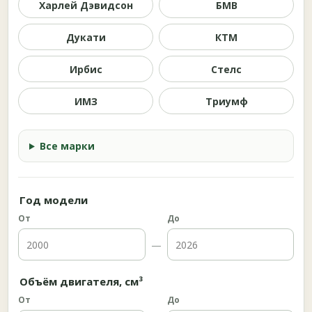
Харлей Дэвидсон
БМВ
Дукати
КТМ
Ирбис
Стелс
ИМЗ
Триумф
Все марки
Год модели
От
До
—
Объём двигателя, см³
От
До