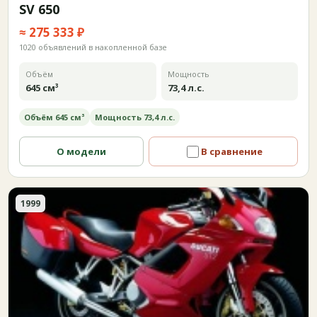
SV 650
≈ 275 333 ₽
1020 объявлений в накопленной базе
Объём
Мощность
645 см³
73,4 л.с.
Объём 645 см³
Мощность 73,4 л.с.
О модели
В сравнение
1999