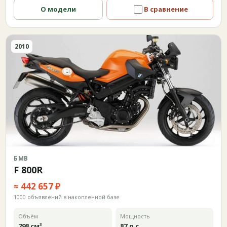
О модели
В сравнение
2010
БМВ
F 800R
≈ 442 657 ₽
1000 объявлений в накопленной базе
Объём
Мощность
798 см³
87 л.с.