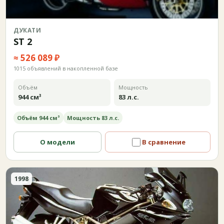
ДУКАТИ
ST 2
≈ 526 089 ₽
1015 объявлений в накопленной базе
Объём
Мощность
944 см³
83 л.с.
Объём 944 см³
Мощность 83 л.с.
О модели
В сравнение
1998