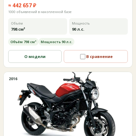
≈ 442 657 ₽
1000 объявлений в накопленной базе
Объём
Мощность
798 см³
90 л.с.
Объём 798 см³
Мощность 90 л.с.
О модели
В сравнение
2016