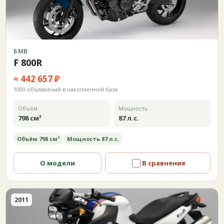
БМВ
F 800R
≈ 442 657 ₽
1000 объявлений в накопленной базе
Объём
Мощность
798 см³
87 л.с.
Объём 798 см³
Мощность 87 л.с.
О модели
В сравнение
2011