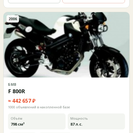
2006
БМВ
F 800R
≈ 442 657 ₽
1000 объявлений в накопленной базе
Объём
Мощность
798 см³
87 л.с.