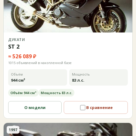
ДУКАТИ
ST 2
≈ 526 089 ₽
1015 объявлений в накопленной базе
Объём
Мощность
944 см³
83 л.с.
Объём 944 см³
Мощность 83 л.с.
О модели
В сравнение
1997