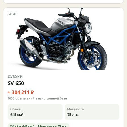
2020
СУЗУКИ
SV 650
≈ 304 211 ₽
1000 объявлений в накопленной базе
Объём
Мощность
645 см³
75 л.с.
Объём 645 см³
Мощность 75 л.с.