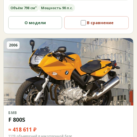
Объём 798 см³
Мощность 90 л.с.
О модели
В сравнение
2006
БМВ
F 800S
≈ 418 611 ₽
1119 объявлений в накопленной базе