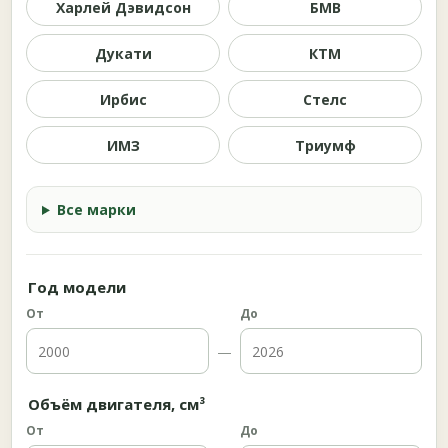
Харлей Дэвидсон
БМВ
Дукати
КТМ
Ирбис
Стелс
ИМЗ
Триумф
Все марки
Год модели
От
До
—
Объём двигателя, см³
От
До