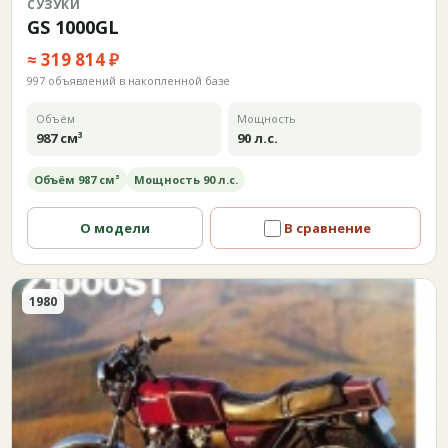
СУЗУКИ
GS 1000GL
≈ 319 814 ₽
997 объявлений в накопленной базе
Объём
Мощность
987 см³
90 л.с.
Объём 987 см³
Мощность 90 л.с.
О модели
В сравнение
1980