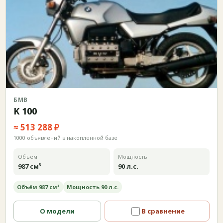
БМВ
K 100
≈ 513 288 ₽
1000 объявлений в накопленной базе
Объём
Мощность
987 см³
90 л.с.
Объём 987 см³
Мощность 90 л.с.
О модели
В сравнение