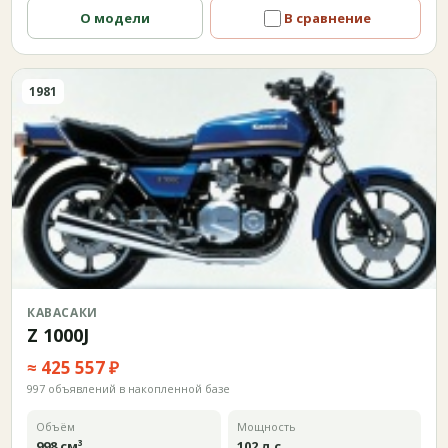
О модели
В сравнение
1981
КАВАСАКИ
Z 1000J
≈ 425 557 ₽
997 объявлений в накопленной базе
Объём
Мощность
998 см³
102 л.с.