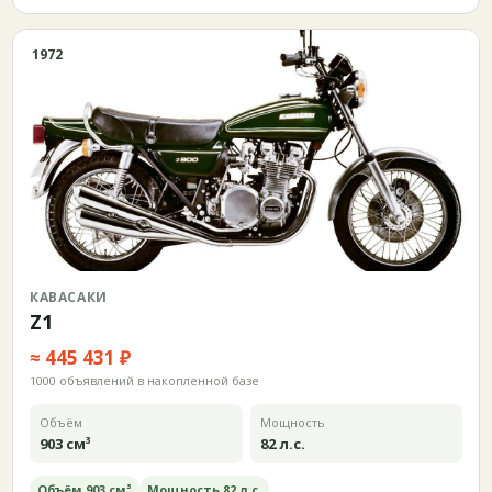
1972
КАВАСАКИ
Z1
≈ 445 431 ₽
1000 объявлений в накопленной базе
Объём
Мощность
903 см³
82 л.с.
Объём 903 см³
Мощность 82 л.с.