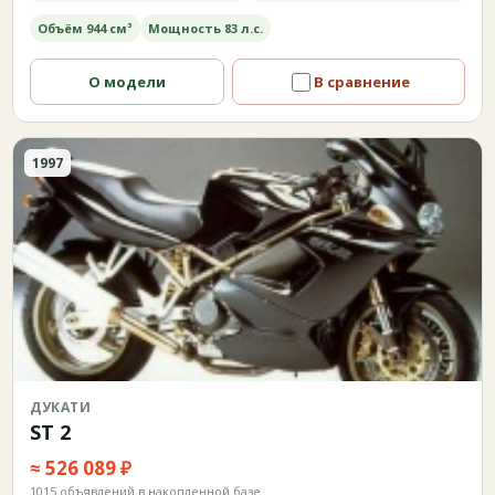
Объём 944 см³
Мощность 83 л.с.
О модели
В сравнение
1997
ДУКАТИ
ST 2
≈ 526 089 ₽
1015 объявлений в накопленной базе