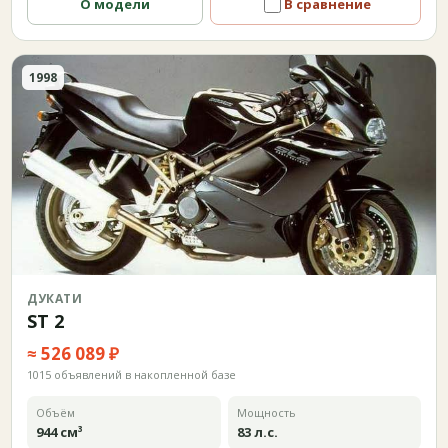
О модели
В сравнение
1998
ДУКАТИ
ST 2
≈ 526 089 ₽
1015 объявлений в накопленной базе
Объём
Мощность
944 см³
83 л.с.