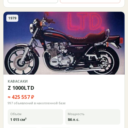
1979
КАВАСАКИ
Z 1000LTD
≈ 425 557 ₽
997 объявлений в накопленной базе
Объём
Мощность
1 015 см³
86 л.с.