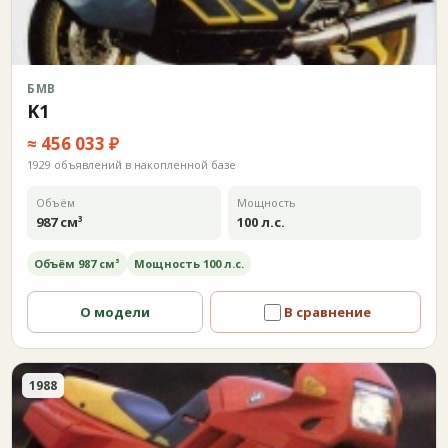
БМВ
K1
≈ 456 033 ₽
1929 объявлений в накопленной базе
Объём
Мощность
987 см³
100 л.с.
Объём 987 см³
Мощность 100 л.с.
О модели
В сравнение
1988