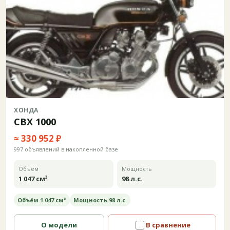
ХОНДА
CBX 1000
≈ 330 952 ₽
997 объявлений в накопленной базе
Объём
Мощность
1 047 см³
98 л.с.
Объём 1 047 см³
Мощность 98 л.с.
О модели
В сравнение