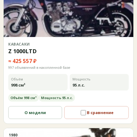
КАВАСАКИ
Z 1000LTD
≈ 425 557 ₽
997 объявлений в накопленной базе
Объём
Мощность
998 см³
95 л.с.
Объём 998 см³
Мощность 95 л.с.
О модели
В сравнение
1980