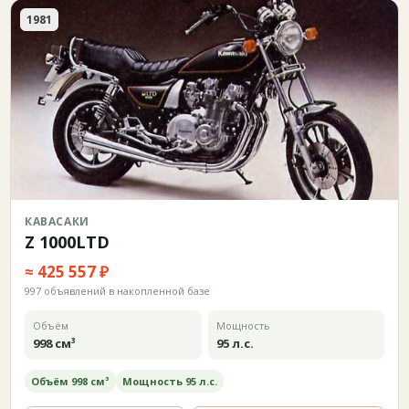
1981
КАВАСАКИ
Z 1000LTD
≈ 425 557 ₽
997 объявлений в накопленной базе
Объём
Мощность
998 см³
95 л.с.
Объём 998 см³
Мощность 95 л.с.