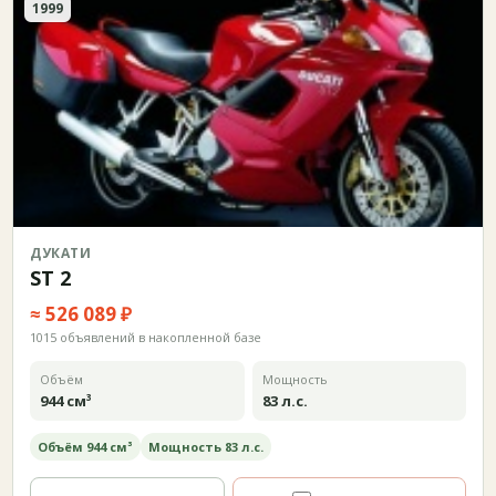
1999
ДУКАТИ
ST 2
≈ 526 089 ₽
1015 объявлений в накопленной базе
Объём
Мощность
944 см³
83 л.с.
Объём 944 см³
Мощность 83 л.с.