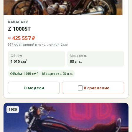
КАВАСАКИ
Z 1000ST
≈ 425 557 ₽
997 объявлений в накопленной базе
Объём
Мощность
1 015 см³
93 л.с.
Объём 1 015 см³
Мощность 93 л.с.
О модели
В сравнение
1980