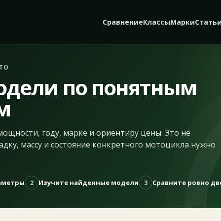
Сравнение
Классы
Марки
Стать
ТО
одели по понятным
м
мощности, году, марке и ориентиру цены. Это не
адку, массу и состояние конкретного мотоцикла нужно
раметры
Изучите найденные модели
Сравните ровно дв
2
3