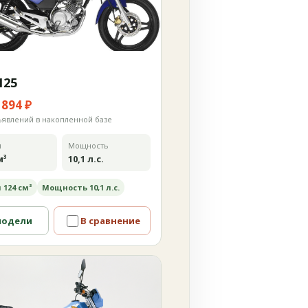
125
 894 ₽
ъявлений в накопленной базе
м
Мощность
м³
10,1 л.с.
 124 см³
Мощность 10,1 л.с.
модели
В сравнение