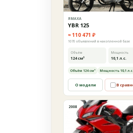
ЯМАХА
YBR 125
≈ 110 471 ₽
1070 объявлений в накопленной базе
Объём
Мощность
124 см³
10,1 л.с.
Объём 124 см³
Мощность 10,1 л.с
О модели
В сравн
2008