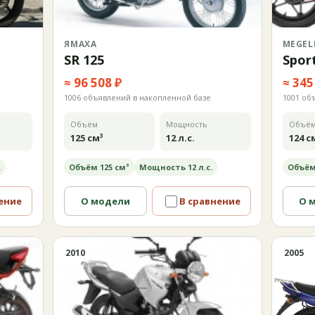
ЯМАХА
MEGEL
SR 125
Spor
≈ 96 508 ₽
≈ 345
1006 объявлений в накопленной базе
1001 об
Объём
Мощность
Объё
125 см³
12 л.с.
124 с
.
Объём 125 см³
Мощность 12 л.с.
Объём
ение
О модели
В сравнение
О 
2010
2005