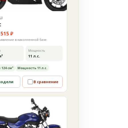
LI
t
 515 ₽
ъявление в накопленной базе
м
Мощность
м³
11 л.с.
 124 см³
Мощность 11 л.с.
модели
В сравнение