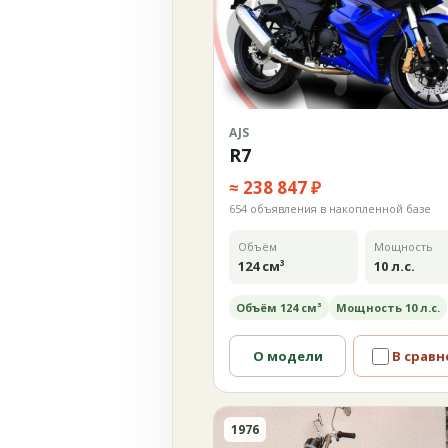
AJS
R7
≈ 238 847 ₽
654 объявления в накопленной базе
Объём
Мощность
124 см³
10 л.с.
Объём 124 см³
Мощность 10 л.с.
О модели
В сравн
1976