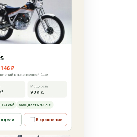
А
25
 146 ₽
явлений в накопленной базе
м
Мощность
м³
9,3 л.с.
 123 см³
Мощность 9,3 л.с.
модели
В сравнение