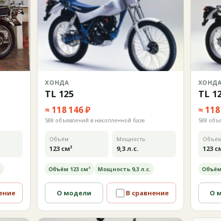
ХОНДА
ХОНД
TL 125
TL 1
≈ 118 146 ₽
≈ 118
588 объявлений в накопленной базе
588 объ
Объём
Мощность
Объё
123 см³
9,3 л.с.
123 с
.
Объём 123 см³
Мощность 9,3 л.с.
Объём
ение
О модели
В сравнение
О 