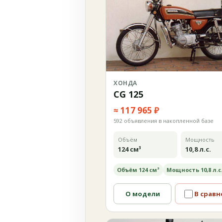
ХОНДА
CG 125
≈ 117 965 ₽
592 объявления в накопленной базе
Объём
Мощность
124 см³
10,8 л.с.
Объём 124 см³
Мощность 10,8 л.с
О модели
В сравн