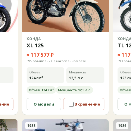
ХОНДА
ХОНД
XL 125
TL 1
≈ 117 577 ₽
≈ 117
595 объявлений в накопленной базе
593 объ
Объём
Мощность
Объё
124 см³
12,5 л.с.
123 с
Объём 124 см³
Мощность 12,5 л.с.
Объём
ение
О модели
В сравнение
О 
1988
1986