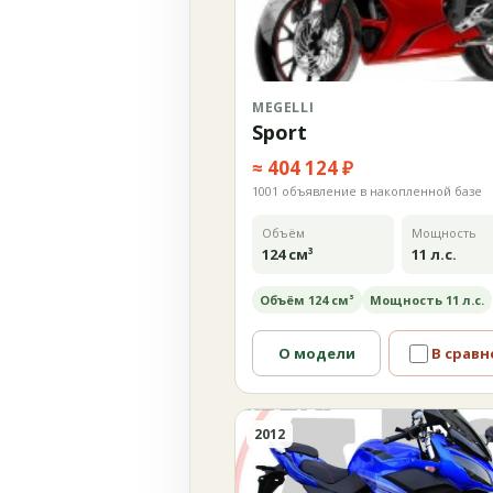
MEGELLI
Sport
≈ 404 124 ₽
1001 объявление в накопленной базе
Объём
Мощность
124 см³
11 л.с.
Объём 124 см³
Мощность 11 л.с.
О модели
В сравн
2012