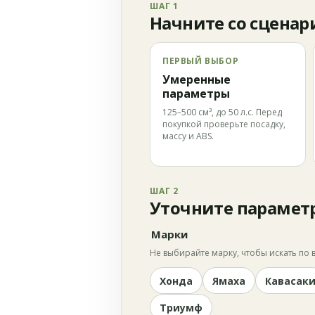
ШАГ 1
Начните со сценар
ПЕРВЫЙ ВЫБОР
Умеренные
параметры
125–500 см³, до 50 л.с. Перед
покупкой проверьте посадку,
массу и ABS.
ШАГ 2
Уточните парамет
Марки
Не выбирайте марку, чтобы искать по в
Хонда
Ямаха
Кавасак
Триумф