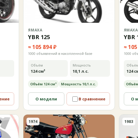
ЯМАХА
ЯМАХА
YBR 125
YBR 
≈ 105 894 ₽
≈ 105
1000 объявлений в накопленной базе
1000 об
Объём
Мощность
Объё
124 см³
10,1 л.с.
124 с
Объём 124 см³
Мощность 10,1 л.с.
Объём
ение
О модели
В сравнение
О 
1974
1983