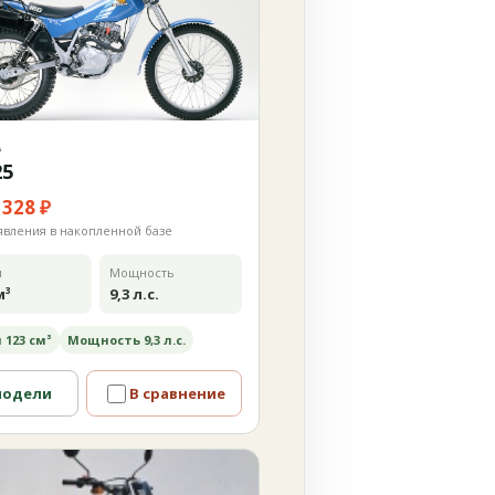
А
25
 328 ₽
явления в накопленной базе
м
Мощность
м³
9,3 л.с.
 123 см³
Мощность 9,3 л.с.
модели
В сравнение