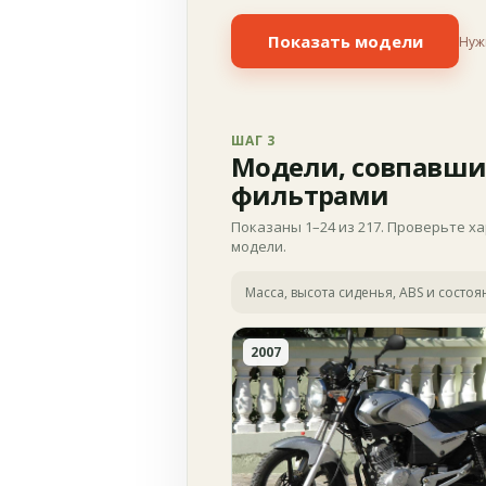
Показать модели
Нуж
ШАГ 3
Модели, совпавши
фильтрами
Показаны 1–24 из 217. Проверьте х
модели.
Масса, высота сиденья, ABS и состо
2007