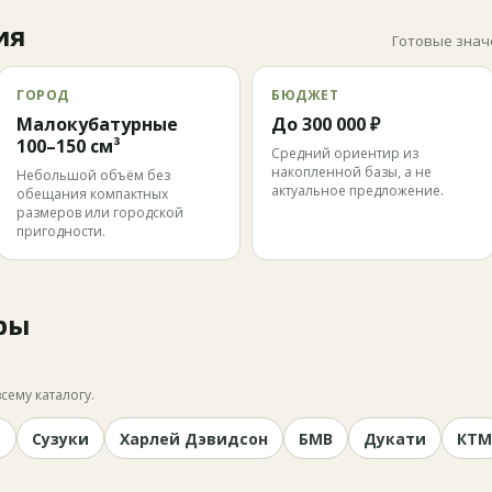
ия
Готовые знач
ГОРОД
БЮДЖЕТ
Малокубатурные
До 300 000 ₽
100–150 см³
Средний ориентир из
накопленной базы, а не
Небольшой объём без
актуальное предложение.
обещания компактных
размеров или городской
пригодности.
ры
сему каталогу.
и
Сузуки
Харлей Дэвидсон
БМВ
Дукати
КТМ