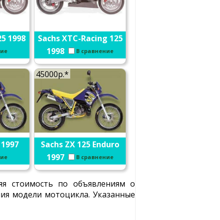
25 1998
Sachs XTC-Racing 125
1998
ние
В сравнение
45000р.*
 1997
Sachs ZX 125 Enduro
1997
ние
В сравнение
яя стоимость по объявлениям о
ения модели мотоцикла. Указанные