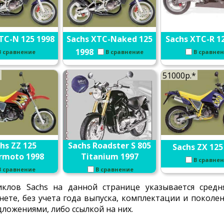
TC-N 125 1998
Sachs XTC-Naked 125
Sachs XTC-R 1
1998
В сравнение
В сравнение
В сравне
51000р.*
hs ZZ 125
Sachs Roadster S 805
Sachs ZX 125
rmoto 1998
Titanium 1997
В сравне
В сравнение
В сравнение
клов Sachs на данной странице указывается средн
нете, без учета года выпуска, комплектации и покол
ложениями, либо ссылкой на них.