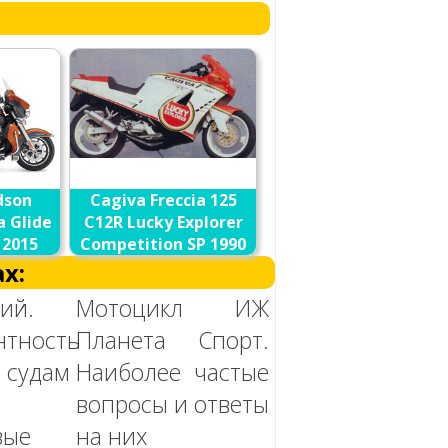
dson
Cagiva Freccia 125
a Glide
C12R Lucky Explorer
 2015
Competition SP 1990
х:
ий.
Мотоцикл ИЖ
нтность
Планета Спорт.
судам
Наиболее частые
вопросы и ответы
вые
на них