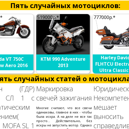
Пять случайных мотоциклов:
.*
519000р.*
777000р.*
Harley Davi
da VT 750C
KTM 990 Adventure
FLHTCU Electr
w Aero 2016
2013
Ultra Classic
ять случайных статей о мотоцикла
он (ГДР)
Маркировка
Юридическ
 СЛ 1 с
свечей зажигания
Некомпете
атическим
мешает 
Многие считают, что все свечи
одинаковы, главное в них - чтобы
ением(
выносить
была искра. А на деле не все так
просто... Действительно, без
 MOFA SL 1
справедли
искры не запустить мотор. Однако