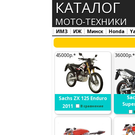
КАТАЛОГ
МОТО-ТЕХНИКИ
ИМЗ
ИЖ
Минск
Honda
Y
Все марки
Загрузка...
45000р.*
36000р.*
Sac
Sachs ZX 125 Enduro
Supe
2011
В сравнение