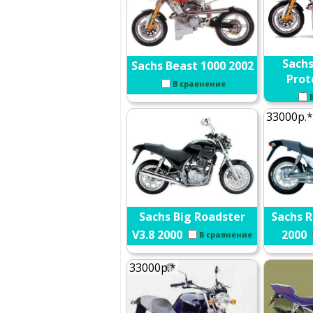
Sachs
Sachs Beast 1000 2002
Prot
В сравнение
33000р.*
Sachs Big Roadster
Sachs R
V3.8 2000
2000
В сравнение
33000р.*