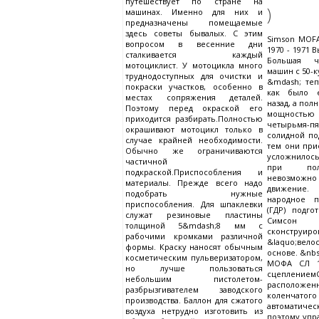
путешествует по стране на
)
машинах. Именно для них и
предназначены помещаемые
здесь советы бывалых. С этим
Simson MOFA
вопросом в весенние дни
1970 - 1971 
сталкивается каждый
Большая ч
мотоциклист. У мотоцикла много
машин с 50-
труднодоступных для очистки и
&mdash; те
покраски участков, особенно в
как было 
местах сопряжения деталей.
назад, а по
Поэтому перед окраской его
мощностью 
приходится разбирать.Полностью
четырьмя-п
окрашивают мотоцикл только в
солидной по
случае крайней необходимости.
тем они при
Обычно же ограничиваются
усложнилос
частичной
при пол
подкраской.Приспособления и
невозмо
материалы. Прежде всего надо
движение
подобрать нужные
народное п
приспособления. Для шпаклевки
(ГДР) подг
служат резиновые пластины
Симсон
толщиной 5&mdash;8 мм с
сконстр
рабочими кромками различной
&laquo;вело
формы. Краску наносят обычным
основе. &nb
косметическим пульверизатором,
МОФА СЛ 1
но лучше пользоваться
сцеплением
небольшим пистолетом-
располож
разбрызгивателем заводского
коленчато
производства. Баллон для сжатого
автоматичес
воздуха нетрудно изготовить из
поэтому упр