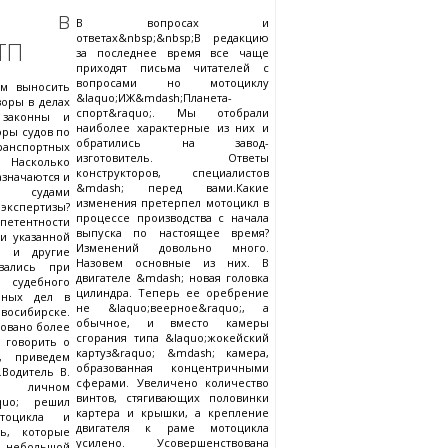
ры в
В вопросах и
ответах&nbsp;&nbsp;В редакцию
ТП
за последнее время все чаще
приходят письма читателей с
вопросами но мотоциклу
ам выносить
&laquo;ИЖ&mdash;Планета-
оры в делах
спорт&raquo;. Мы отобрали
 законны и
наиболее характерные из них и
ры судов по
обратились на завод-
ранспортных
изготовитель. Ответы
Насколько
конструкторов, специалистов
значаются и
&mdash; перед вами.Какие
 судами
изменения претерпел мотоцикл в
кспертизы?
процессе производства с начала
петентности
выпуска по настоящее время?
и указанной
Изменений довольно много.
и и другие
Назовем основные из них. В
вались при
двигателе &mdash; новая головка
 судебного
цилиндра. Теперь ее оребрение
бных дел в
не &laquo;веерное&raquo;, а
восибирске.
обычное, и вместо камеры
довано более
сгорания типа &laquo;жокейский
 говорить о
картуз&raquo; &mdash; камера,
х, приведем
образованная концентричными
Водитель В.
сферами. Увеличено количество
чном
винтов, стягивающих половинки
aquo; решил
картера и крышки, а крепление
тоцикла и
двигателя к раме мотоцикла
ль, которые
усилено. Усовершенствована
 небольшой