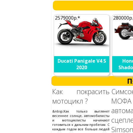
2579000р.*
280000р
Ducati Panigale V4 S
Hon
2020
Shado
П
Как покрасить
Симс
мотоцикл ?
МОФА
автом
&nbsp;Как только выглянет
весеннее солнце, автомобилисты
сцепл
и мотоциклисты начинают
готовиться к дальним пробегам. С
Simson
каждым годом все больше людей