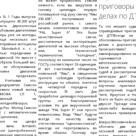
он может проработать совсем
пригово
немного, если вы закрутили в
головку цилиндра первую
делах по Д
попавшуюся под руку свечку "Явы
 SL 1 Годы выпуска:
350-638", поступавшие на
Выпущено: 60.200 штук
российский рынок, с самого
асть двухколесных
То что мешает суд
начала комплектовали свечами
кубовыми двигателями
справедливые пригов
"PAL Super 9". Это были
перь уже не мопеды,
по ДТПВсегда ли
качественные свечи,
еще несколько лет
обоснованны пригово
рассчитанные на эксплуатацию
лноправные мотоциклы
делам о дорожно-т
двигателей на высоких оборотах,
5&mdash;6 л. с. с
происшествиях? 
или, по технической
ятью передачами и
квалифицированно на
терминологии, "холодные",
двеской. Но вместе с
оцениваются
поскольку их калильное число по
обрели больший вес.
автотехнические э
ГОСТу соответствует 26 единицам.
ь их обслуживание;
Каков уровень ком
И вот счастливый обладатель
омке двигателя
судей в рассмотрени
новенькой "Явы", в священном
жно продолжать
категории дел? Эт
трепете соблюдая требования
. Учитывая это,
вопросы анализиро
инструкции по обкатке, плетется
редприятие Симсон
изучении практики
на четвертой передаче со
отовило новый мопед
рассмотрения подо
скоростью 70 км/ч. Для
 МОФА СЛ 1,
Чите, Иркутске и Но
приработки цилиндро-поршневой
уированный на
Всего их было иссле
группы это благоприятные
сипедной&raquo;
двухсот. Прежде чем
условия. Но для вкрученной на
sp;Рис. Мопед Симсон
каких-либо вывода
заводе "PAL Super 9" они просто
 с автоматическим
несколько примеров.
невыносимы. Ведь "Явы", будучи
Сцепление,
на ли
всегда по качеству выше
енное на цапфе
&laquo;Москвиче&r
отечественных "одноклассников",
го вала, &mdash;
обогнать два мо
никогда не перегревались во
кое (центробежное).
легковой автомоби
время обкатки. Поэтому при
авление двигателем и
ехали впереди с