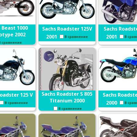
 Beast 1000
Sachs Roadster 125V
Sachs Roadst
otype 2002
2001
2001
В сравнение
В сра
В сравнение
Sachs Roadster S 805
oadster 125 V
Sachs Roadste
Titanium 2000
2000
В сравнение
В сра
В сравнение