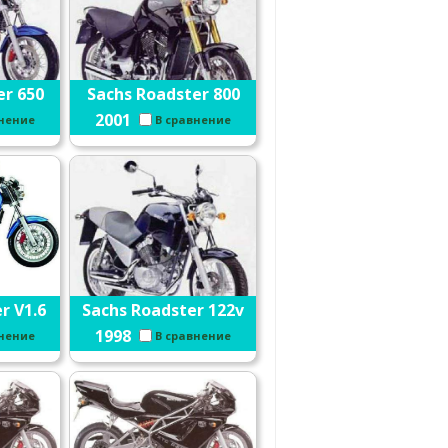
er 650
Sachs Roadster 800
2001
внение
В сравнение
r V1.6
Sachs Roadster 122v
1998
внение
В сравнение