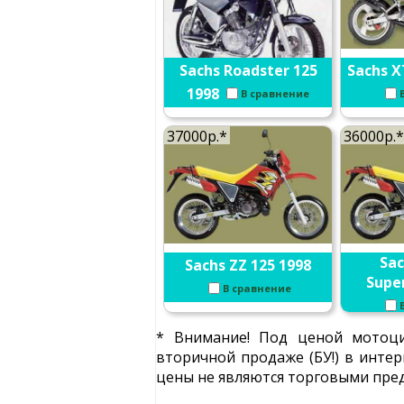
Sachs Roadster 125
Sachs X
1998
В сравнение
37000р.*
36000р.*
Sac
Sachs ZZ 125 1998
Supe
В сравнение
* Внимание! Под ценой мотоци
вторичной продаже (БУ!) в интер
цены не являются торговыми пред