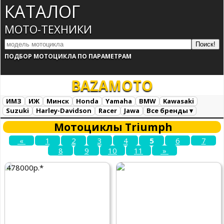
КАТАЛОГ
МОТО-ТЕХНИКИ
ПОДБОР МОТОЦИКЛА ПО ПАРАМЕТРАМ
BAZA
MOTO
ИМЗ
ИЖ
Минск
Honda
Yamaha
BMW
Kawasaki
Suzuki
Harley-Davidson
Racer
Jawa
Все бренды ▾
Все марки
Загрузка...
Мотоциклы Triumph
«
1
2
3
4
5
6
7
8
9
10
11
»
478000р.*