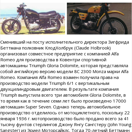
Сменивший на посту исполнительного директора Зигфрида
Беттмана полковник КлодХолбрук (Claude Holbrook)
организовал совместное предприятие с компанией Alfa
Romeo для производства в Ковентри спортивной
автомашины Triumph Gloria Dolomite, которая представляла
собой английскую версию модели 8С 2300 Monza марки Alfa
Romeo. Компания Alfa Romeo взамен получила права на
производство модели Triumph 6/1 с вертикальным
двухцилиндровым двигателем. В результате компания
Triumph выпустила всего три автомобиля Gloria Dolomite, в
то время как в течение семи лет было произведено 17000
автомашин Super Seven. Однако теперь автомобильное
производство отделилось от мотоциклетного, поскольку 22
января 1936 г. мотопроизводство было продано всего за 41
тысячу фунтов стерлингов Джону Янгу Сангстеру (John Young
Sangster) из Эриел Моторсайклс. Тогда 70-летний Беттманн