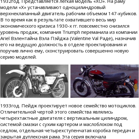
1932год. Представляется лёгкая модель «ХО». На раму
модели «Х» устанавливают одноцилиндровый
верхнеклапанный двигатель рабочим объемом 147-кубиков.
В то время как в результате охватившего весь мир
экономического кризиса 1930-х гг. повсеместно снизился
уровень продаж, компания Triumph переманила из компании
Ariel Вэлентайна Вэла Пэйджа (Valentine Val Раде), назначив
его на ведущую должность в отделе проектирования и
поручив лично ему, сконструировать совершенно новую
серию моделей.
1933год. Пейдж проектирует новое семейство мотоциклов.
Отличительной чертой этого семейства являлись
четырехтактные двигателя с вертикальным цилиндром,
системой смазки с сухим картером и маслоблоком под
седлом, отдельная четырехступенчатая коробка передач и
закрытая дуплексная рама. Эта серия включала