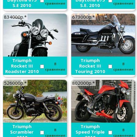
сравнение
сравнение
S.E 2010
S.E. 2010
834000р.*
673000р.*
Triumph
Triumph
В
В
Rocket III
Rocket III
сравнение
сравнение
Roadster 2010
Touring 2010
526000р.*
802000р.*
Triumph
Triumph
В
В
Scrambler
Speed Triple
сравнение
сравнение