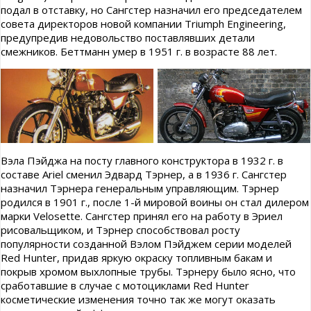
подал в отставку, но Сангстер назначил его председателем
совета директоров новой компании Triumph Engineering,
предупредив недовольство поставлявших детали
смежников. Беттманн умер в 1951 г. в возрасте 88 лет.
Вэла Пэйджа на посту главного конструктора в 1932 г. в
составе Ariel сменил Эдвард Тэрнер, а в 1936 г. Сангстер
назначил Тэрнера генеральным управляющим. Тэрнер
родился в 1901 г., после 1-й мировой воины он стал дилером
марки Velosette. Сангстер принял его на работу в Эриел
рисовальщиком, и Тэрнер способствовал росту
популярности созданной Вэлом Пэйджем серии моделей
Red Hunter, придав яркую окраску топливным бакам и
покрыв хромом выхлопные трубы. Тэрнеру было ясно, что
сработавшие в случае с мотоциклами Red Hunter
косметические изменения точно так же могут оказать