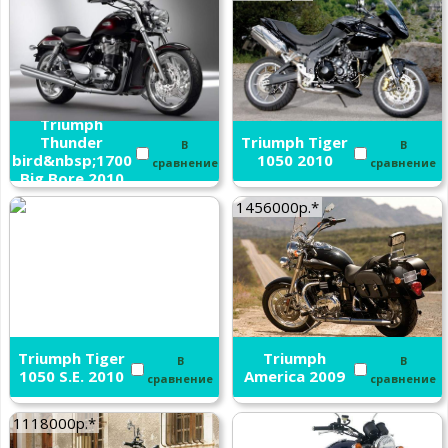
Triumph
Thunder
Triumph Tiger
В
В
bird&nbsp;1700
1050 2010
сравнение
сравнение
Big Bore 2010
1456000р.*
Triumph Tiger
Triumph
В
В
1050 S.E. 2010
America 2009
сравнение
сравнение
1118000р.*