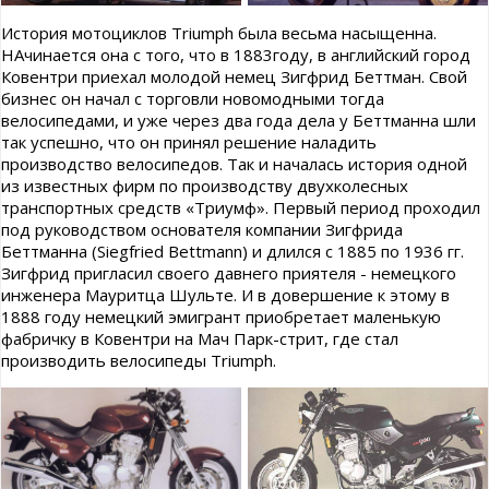
История мотоциклов Triumph была весьма насыщенна.
НАчинается она с того, что в 1883году, в английский город
Ковентри приехал молодой немец Зигфрид Беттман. Свой
бизнес он начал с торговли новомодными тогда
велосипедами, и уже через два года дела у Беттманна шли
так успешно, что он принял решение наладить
производство велосипедов. Так и началась история одной
из известных фирм по производству двухколесных
транспортных средств «Триумф». Первый период проходил
под руководством основателя компании Зигфрида
Беттманна (Siegfried Bettmann) и длился с 1885 по 1936 гг.
Зигфрид пригласил своего давнего приятеля - немецкого
инженера Мауритца Шульте. И в довершение к этому в
1888 году немецкий эмигрант приобретает маленькую
фабричку в Ковентри на Мач Парк-стрит, где стал
производить велосипеды Triumph.