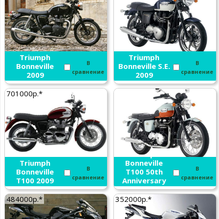
Triumph
Triumph
В
В
Bonneville
Bonneville S.E.
сравнение
сравнение
2009
2009
701000р.*
Triumph
Triumph
Bonneville
В
В
Bonneville
T100 50th
сравнение
сравнение
T100 2009
Anniversary
2009
484000р.*
352000р.*