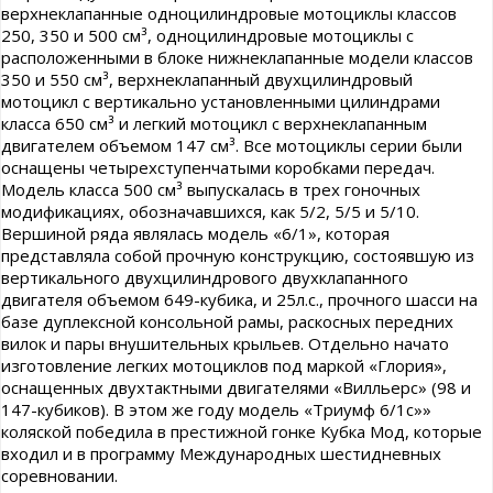
верхнеклапанные одноцилиндровые мотоциклы классов
250, 350 и 500 см³, одноцилиндровые мотоциклы с
расположенными в блоке нижнеклапанные модели классов
350 и 550 см³, верхнеклапанный двухцилиндровый
мотоцикл с вертикально установленными цилиндрами
класса 650 см³ и легкий мотоцикл с верхнеклапанным
двигателем объемом 147 см³. Все мотоциклы серии были
оснащены четырехступенчатыми коробками передач.
Модель класса 500 см³ выпускалась в трех гоночных
модификациях, обозначавшихся, как 5/2, 5/5 и 5/10.
Вершиной ряда являлась модель «6/1», которая
представляла собой прочную конструкцию, состоявшую из
вертикального двухцилиндрового двухклапанного
двигателя объемом 649-кубика, и 25л.с., прочного шасси на
базе дуплексной консольной рамы, раскосных передних
вилок и пары внушительных крыльев. Отдельно начато
изготовление легких мотоциклов под маркой «Глория»,
оснащенных двухтактными двигателями «Вилльерс» (98 и
147-кубиков). В этом же году модель «Триумф 6/1с»»
коляской победила в престижной гонке Кубка Мод, которые
входил и в программу Международных шестидневных
соревновании.