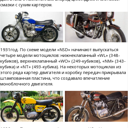
смазки с сухим картером.
1931год. По схеме модели «NSD» начинают выпускаться
четыре модели мотоциклов: нижнеклапанный «WL» (348-
кубиков), верхнеклапанный «WO» (249-кубиков), «NM» (343-
кубика) и «NT» (493-кубика). На некоторых мотоциклах из
этого ряда картер двигателя и коробку передач прикрывала
штампованная пластина, что создавало впечатление
моноблочного двигателя.