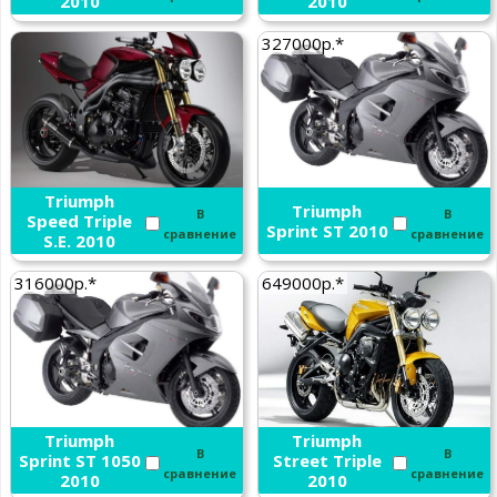
2010
2010
327000р.*
Triumph
Triumph
В
В
Speed Triple
Sprint ST 2010
сравнение
сравнение
S.E. 2010
316000р.*
649000р.*
Triumph
Triumph
В
В
Sprint ST 1050
Street Triple
сравнение
сравнение
2010
2010