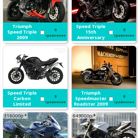
Triumph
Triumph
Speed Triple
В
В
Speed Triple
15th
сравнение
сравнение
2009
Anniversary
Edition 2009
Triumph
Speed Triple
Triumph
В
В
Carbon
Speedmaster
сравнение
сравнение
Limited
Roadster 2009
Edition 2009
316000р.*
649000р.*