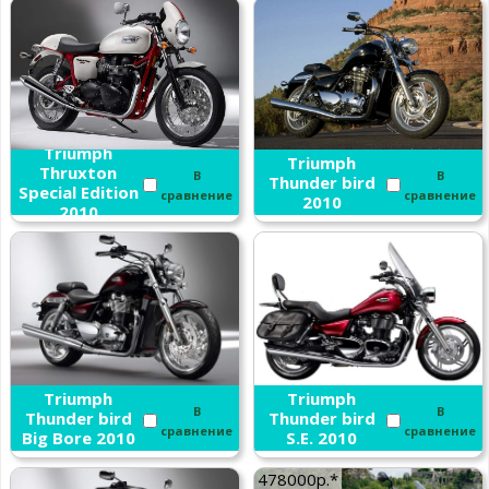
Triumph
Triumph
Thruxton
В
В
Thunder bird
Special Edition
сравнение
сравнение
2010
2010
Triumph
Triumph
В
В
Thunder bird
Thunder bird
сравнение
сравнение
Big Bore 2010
S.E. 2010
478000р.*