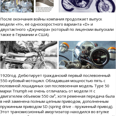
После окончания войны компания продолжает выпуск
модели «Н», её односкоростного варианта «D» и
двухтактного «Джуниора» (который по лицензии выпускали
также в Германии и США).
1920год. Дебютирует гражданский первый послевоенный
550-кубовый мотоцикл. Обладавшая мощностью пять с
половиной лошадиных сил послевоенная модель Type 50
марки Triumph не очень отличалась от модели Н с
двигателем объемом 550 см³, хотя ременная передача была
в ней заменена полным цепным приводом, дополненным
пружинным приводом SD (spring drive - пружинный привод).
Этот трансмиссионный амортизатор находился во втулке