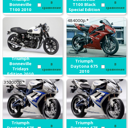
В
В
Bonneville
T100 Black
сравнение
сравнение
T100 2010
Special Edition
2010
484000р.*
Triumph
Triumph
Bonneville
В
В
Daytona 675
Tridays
сравнение
сравнение
2010
Edition 2010
352000р.*
Triumph
Triumph
В
В
Daytona 675
Daytona 675