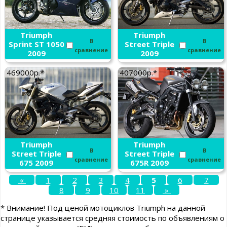
Triumph
Triumph
В
В
Sprint ST 1050
Street Triple
сравнение
сравнение
2009
2009
469000р.*
407000р.*
Triumph
Triumph
В
В
Street Triple
Street Triple
сравнение
сравнение
675 2009
675R 2009
«
1
2
3
4
5
6
7
8
9
10
11
»
* Внимание! Под ценой мотоциклов Triumph на данной
странице указывается средняя стоимость по объявлениям о