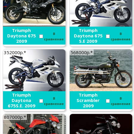
Triumph
Triumph
В
В
Daytona 675
Daytona 675
сравнение
сравнение
2009
S.E 2009
352000р.*
568000р.*
Triumph
Triumph
В
В
Daytona
Scrambler
сравнение
сравнение
675S.E. 2009
2009
807000р.*