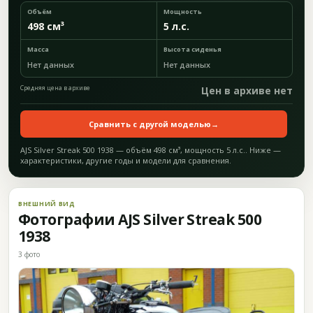
Объём
Мощность
498 см³
5 л.с.
Масса
Высота сиденья
Нет данных
Нет данных
Средняя цена в архиве
Цен в архиве нет
Сравнить с другой моделью
→
AJS Silver Streak 500 1938 — объём 498 см³, мощность 5 л.с.. Ниже —
характеристики, другие годы и модели для сравнения.
ВНЕШНИЙ ВИД
Фотографии AJS Silver Streak 500
1938
3 фото