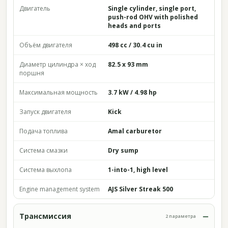
Двигатель
Single cylinder, single port,
push-rod OHV with polished
heads and ports
Объём двигателя
498 cc / 30.4 cu in
Диаметр цилиндра × ход
82.5 x 93 mm
поршня
Максимальная мощность
3.7 kW / 4.98 hp
Запуск двигателя
Kick
Подача топлива
Amal carburetor
Система смазки
Dry sump
Система выхлопа
1-into-1, high level
Engine management system
AJS Silver Streak 500
Трансмиссия
2 параметра