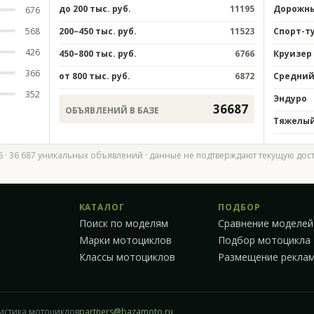
до 200 тыс. руб.
11195
Дорожн
676
568
200–450 тыс. руб.
11523
Спорт-т
426
450–800 тыс. руб.
6766
Круизер
366
от 800 тыс. руб.
6872
Средний 
352
Эндуро
36687
ОБЪЯВЛЕНИЙ В БАЗЕ
Тяжелый 
26 · 36 687 уникальных объявлений · данные не подтверждают текущую дос
КАТАЛОГ
ПОДБОР
Поиск по моделям
Сравнение моделей
Марки мотоциклов
Подбор мотоцикла
Классы мотоциклов
Размещение рекла
тистика мотоциклов
partners@bazamoto.ru