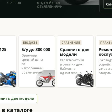
КЛАССОВ
МОДЕЛЕЙ С 30+
См
ОБЪЯВЛЕНИЯМИ
БЮДЖЕТ
СРАВНЕНИЕ
ПРАКТ
125
Б/у до 300 000
Сравнить две
Ремон
модели
обслу
Ориентир
средней цены
Характеристики
Руководс
по
и отличия двух
устройст
накопленным
байков на
узлов и 
объявлениям.
от
одном экране.
владельц
см³.
внить две модели
в каталоге