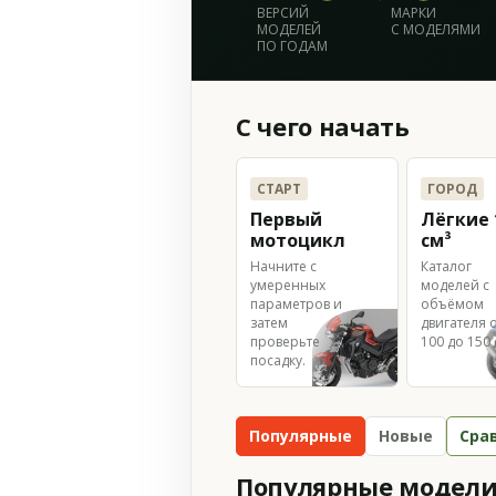
ВЕРСИЙ
МАРКИ
МОДЕЛЕЙ
С МОДЕЛЯМИ
ПО ГОДАМ
С чего начать
СТАРТ
ГОРОД
Первый
Лёгкие 
мотоцикл
см³
Начните с
Каталог
умеренных
моделей с
параметров и
объёмом
затем
двигателя 
проверьте
100 до 150 
посадку.
Популярные
Новые
Сра
Популярные модели 