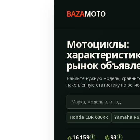
BAZA
MOTO
Мотоциклы:
характеристик
рынок объявл
Найдите нужную модель, сравнит
накопленную статистику по регио
Марка,
модель
или
Honda CBR 600RR
Yamaha R6
год
мотоцикла
16 159
93
i
i