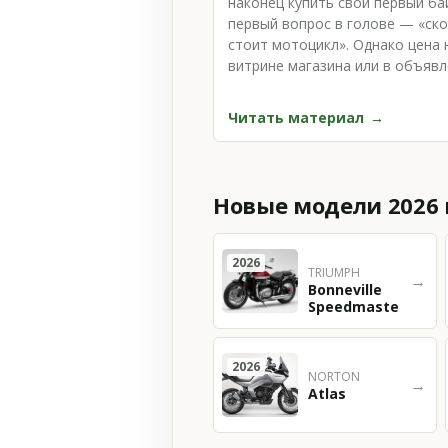
наконец купить свой первый ба
первый вопрос в голове — «ск
стоит мотоцикл». Однако цена 
витрине магазина или в объяв
— это лишь ве…
Читать материал
Новые модели 2026 
2026
TRIUMPH
→
Bonneville
Speedmaster
2026
NORTON
→
Atlas