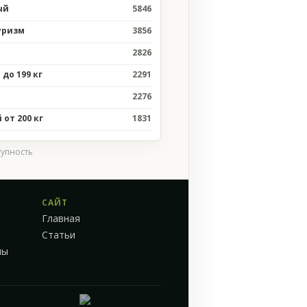
ый
5846
уризм
3856
2826
до 199 кг
2291
2276
от 200 кг
1831
тупность
САЙТ
Главная
Статьи
мы