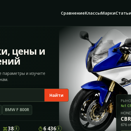
Сравнение
Классы
Марки
Стать
и, цены и
ений
е параметры и изучите
нам.
Найти
РЫНО
№1 С
BMW F 800R
HON
CBR
676 о
38
6 436
i
i