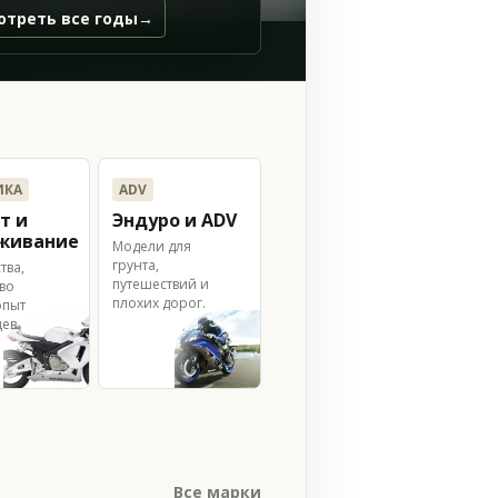
отреть все годы
→
ИКА
ADV
т и
Эндуро и ADV
живание
Модели для
грунта,
тва,
путешествий и
во
плохих дорог.
опыт
ев.
Все марки