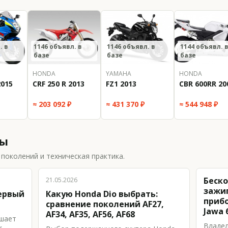
. в
1146 объявл. в
1146 объявл. в
1144 объявл. 
базе
базе
базе
HONDA
YAMAHA
HONDA
2015
CRF 250 R 2013
FZ1 2013
CBR 600RR 20
≈ 203 092 ₽
≈ 431 370 ₽
≈ 544 948 ₽
лы
поколений и техническая практика.
Беск
21.05.2026
зажи
первый
Какую Honda Dio выбрать:
приб
сравнение поколений AF27,
Jawa 
AF34, AF35, AF56, AF68
ешает
Владел