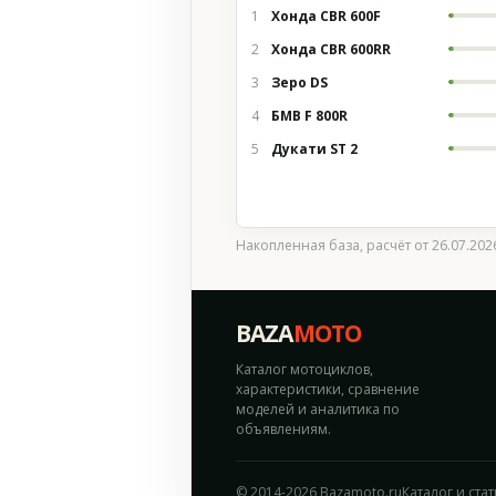
1
Хонда CBR 600F
2
Хонда CBR 600RR
3
Зеро DS
4
БМВ F 800R
5
Дукати ST 2
Накопленная база, расчёт от 26.07.20
BAZA
MOTO
Каталог мотоциклов,
характеристики, сравнение
моделей и аналитика по
объявлениям.
© 2014-2026 Bazamoto.ru
Каталог и ста