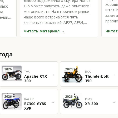
Выбор подержанного скутера Honda
йк,
хорошо
Dio может запутать даже опытного
олько
штатно
мотоциклиста. На вторичном рынке
на
зажига
чаще всего встречаются пять
лении
правдо
ключевых поколений: AF27, AF34,
мотоци
AF35, AF56 и AF68. К…
Читать материал
Читат
года
2026
2026
TVS
BSA
→
→
Apache RTX
Thunderbolt
300
350
2026
2026
RACER
ИМЗ
→
→
RC300-GY8K
XR-300
XVR