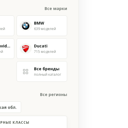
Все марки
BMW
лей
639 моделей
Harley Davidson
Ducati
ей
715 моделей
Все бренды
полный каталог
Все регионы
кая обл.
РНЫЕ КЛАССЫ