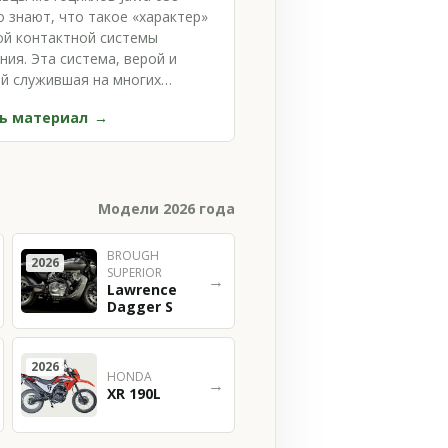
 знают, что такое «характер»
й контактной системы
ния. Эта система, верой и
й служившая на многих
клах прошлого, со вре…
ь материал
Модели 2026 года
BROUGH
2026
SUPERIOR
→
Lawrence
Dagger S
2026
HONDA
→
XR 190L