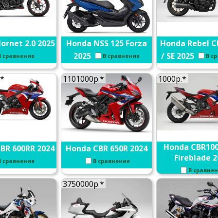
ornet 2.0 2025
Honda NSS 125 Forza
Honda Rebel C
2025
/ SE 2025
В сравнение
В сравнение
В с
.*
1101000р.*
1000р.*
Honda CBR100
BR 600RR 2024
Honda CBR 650R 2024
Fireblade 2
В сравнение
В сравнение
В сравне
3750000р.*