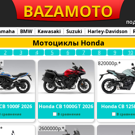
BAZA
MOTO
ПО
amaha
BMW
Kawasaki
Suzuki
Harley-Davidson
Мотоциклы Honda
2
3
4
5
6
7
8
9
10
.*
820000р.*
CB 1000F 2026
Honda CB 1000GT 2026
Honda CB 125
В сравнение
В сравнение
В сравне
.*
2600000р.*