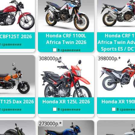
Honda CRF 1100L
Honda CRF 1
CBF125T 2026
Africa Twin 2026
Africa Twin Ad
В сравнение
Sports ES / DC
В сравнение
В сравне
308000р.*
398000р.*
T125 Dax 2026
Honda XR 125L 2026
Honda XR 190
В сравнение
В сравнение
В сравне
273000р.*