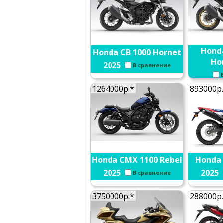
Hond
Honda CB 1000 Hornet
Ho
2025
В сравнение
1264000р.*
893000р
Honda CMX 1100 Rebel
Honda 
2025
2025
В сравнение
3750000р.*
288000р