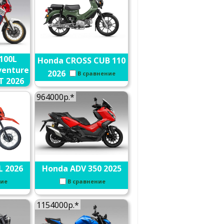
100L
Honda CROSS CUB 110
venture
2026
В сравнение
T 2026
ние
964000р.*
L 2026
Honda ADV 350 2025
ние
В сравнение
1154000р.*