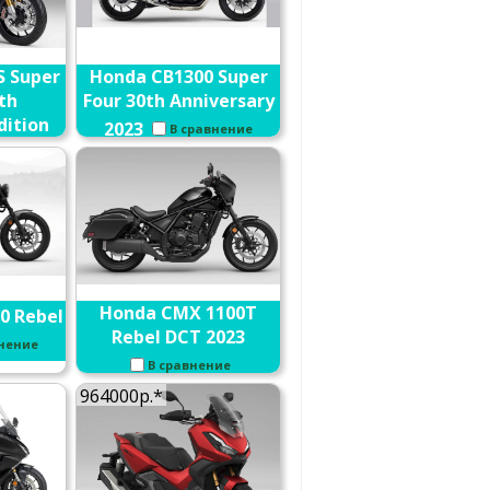
S Super
Honda CB1300 Super
th
Four 30th Anniversary
dition
2023
В сравнение
внение
Honda CMX 1100T
0 Rebel
Rebel DCT 2023
внение
В сравнение
964000р.*