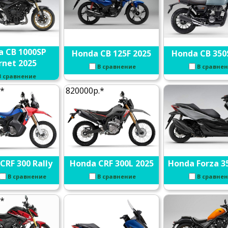
a CB 1000SP
Honda CB 125F 2025
Honda CB 350
rnet 2025
В сравнение
В сравне
В сравнение
.*
820000р.*
CRF 300 Rally
Honda CRF 300L 2025
Honda Forza 3
В сравнение
В сравнение
В сравне
.*