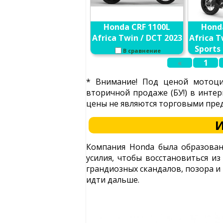
Honda CRF 1100L
Hond
Africa Twin / DCT 2023
Africa 
Sports 
В сравнение
«
1
* Внимание! Под ценой мотоци
вторичной продаже (БУ!) в интер
цены не являются торговыми пред
И
Компания Honda была образован
усилия, чтобы восстановиться и
грандиозных скандалов, позора и
идти дальше.