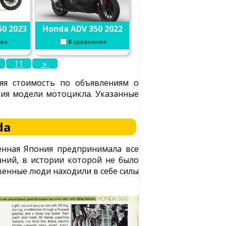
50 2023
Honda ADV 350 2022
ние
В сравнение
11
»
яя стоимость по объявлениям о
ения модели мотоцикла. Указанные
da
енная Япония предпринимала все
аний, в истории которой не было
венные люди находили в себе силы