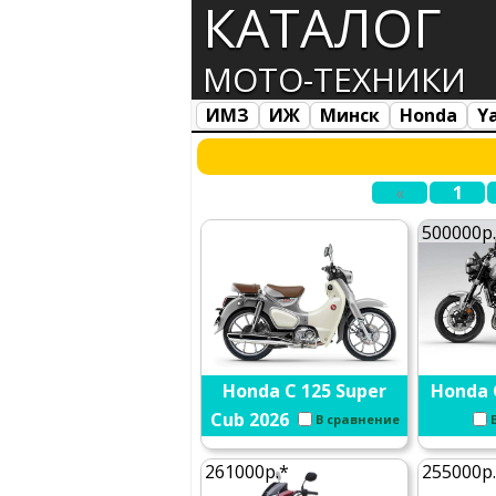
КАТАЛОГ
МОТО-ТЕХНИКИ
ИМЗ
ИЖ
Минск
Honda
Y
Все марки
Загрузка...
«
1
500000р
Honda C 125 Super
Honda 
Cub 2026
В сравнение
261000р.*
255000р