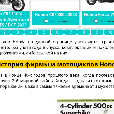
a CRF 1100L
Honda CRF 300L 2023
Honda Forza 7
Twin Adventure
В сравнение
В сравне
ES / DCT 2023
2
3
4
5
6
7
8
9
10
В сравнение
клов Honda на данной странице указывается средн
нете, без учета года выпуска, комплектации и покол
ложениями, либо ссылкой на них.
стория фирмы и мотоциклов Hon
а в конце 40-х годов прошлого века, когда послево
з руин 2-й мировой войны. Хонда — одна из тех комп
 поражений. Даже в самые тяжелые времена эти мужест