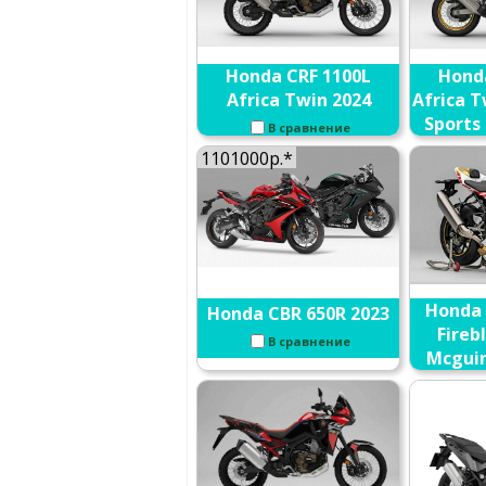
Honda CRF 1100L
Hond
Africa Twin 2024
Africa 
Sports 
В сравнение
1101000р.*
Honda 
Honda CBR 650R 2023
Fireb
В сравнение
Mcguin
Edi