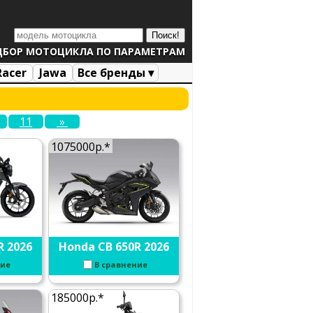
ДБОР МОТОЦИКЛА ПО ПАРАМЕТРАМ
Racer
Jawa
Все бренды ▾
11
»
1075000р.*
R 2026
Honda CB 650R 2026
ние
В сравнение
185000р.*