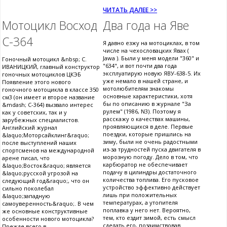
ЧИТАТЬ ДАЛЕЕ >>
Мотоцикл Восход
Два года на Яве
С-364
Я давно езжу на мотоциклах, в том
числе на чехословацких Явах (
Jawa ). Были у меня модели "360" и
Гоночный мотоцикл &nbsp; С.
"634", и вот почти два года
ИВАНИЦКИЙ, главный конструктор
эксплуатирую новую ЯВУ-638-5. Их
гоночных мотоциклов ЦКЭБ
уже немало в нашей стране, и
Появление этого нового
мотолюбителям знакомы
гоночного мотоцикла в классе 350
основные характеристики, хотя
см3 (он имеет и второе название
бы по описанию в журнале "За
&mdash; С-364) вызвало интерес
рулем" (1986, N3). Поэтому я
как у советских, так и у
расскажу о качествах машины,
зарубежных специалистов.
проявляющихся в деле. Первые
Английский журнал
поездки, которые пришлись на
&laquo;Моторсайклинг&raquo;
зиму, были не очень радостными
после выступлений наших
из-за трудностей пуска двигателя в
спортсменов на международной
морозную погоду. Дело в том, что
арене писал, что
карбюратор не обеспечивает
&laquo;Восток&raquo; является
подачу в цилиндры достаточного
&laquo;русской угрозой на
количества топлива. Его пусковое
следующий год&raquo;, что он
устройство эффективно действует
сильно поколебал
лишь при положительных
&laquo;западную
температурах, а утопителя
самоуверенность&raquo;. В чем
поплавка у него нет. Вероятно,
же основные конструктивные
тем, кто ездит зимой, есть смысл
особенности нового мотоцикла?
сделать его, позаимствовав
Прежде всего в