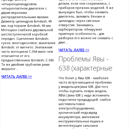
детали, если они сохранились, с
четырехцилиндровом
приборов прежних моделей. Я же
четырехтактном двигателе с
вынужден был, чтобы оживить
двумя верхними
двигатель, заливать бензин в
распределительными валами.
цилиндры через свечные
Диаметр цилиндров &mdash; 49
отверстия. Занимаясь
мм, ход поршня &mdash; 46 мм.
карбюратором, обнаружил
Мотоцикл снабжен двухвальной
приятную особенность - для
шестиступенчатой коробкой
разборки его можно не снимать с
передач. Сцепление &mdash;
двиг...
сухое, многодисковое; зажигание
&mdash; от магнето. Экипажная
ЧИТАТЬ ДАЛЕЕ >>
часть мотоцикла С-364 мало чем
отличается от его
Проблемы Явы -
предшественника &mdash; С-360.
Та же двойная трубчатая рама
638 (характерные
закрытог...
ЧИТАТЬ ДАЛЕЕ >>
Что болит у Явы 638 - наиболее
часто встречающиеся проблемы
у владельцев Jawa 638: Для того
чтобы оценить новую модель
ЯВЫ ( Jawa 638 ), надо вспомнить
недостатки предыдущей: слабое
шестивольтовое
электрооборудование,
хронический недозаряд
аккумулятора, малоемкие
инструментальные ящики и
вечнотекущие сальники