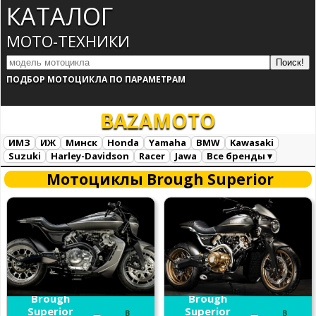
КАТАЛОГ
МОТО-ТЕХНИКИ
ПОДБОР МОТОЦИКЛА ПО ПАРАМЕТРАМ
BAZA
MOTO
ИМЗ
ИЖ
Минск
Honda
Yamaha
BMW
Kawasaki
Suzuki
Harley-Davidson
Racer
Jawa
Все бренды ▾
Все марки
Загрузка...
Мотоциклы Brough Superior
Brough
Brough
Superior
Superior
В
В