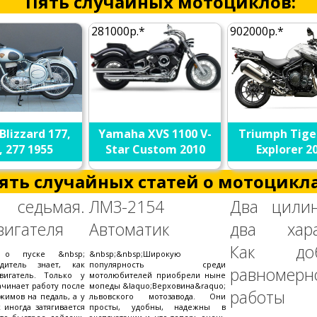
Пять случайных мотоциклов:
281000р.*
902000р.*
Blizzard 177,
Yamaha XVS 1100 V-
Triumph Tige
, 277 1955
Star Custom 2010
Explorer 2
ять случайных статей о мотоцикла
а седьмая.
ЛМЗ-2154
Два цили
вигателя
Автоматик
два хара
Как доб
 о пуске &nbsp;
&nbsp;&nbsp;Широкую
дитель знает, как
популярность среди
равномерн
двигатель. Только у
мотолюбителей приобрели ныне
ачинает работу после
мопеды &laquo;Верховина&raquo;
работы
жимов на педаль, а у
львовского мотозавода. Они
 иногда затягивается
просты, удобны, надежны в