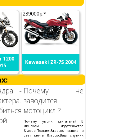
239000р.*
r 1200
Kawasaki ZR-7S 2004
015
х:
ндра -
Почему не
ктера.
заводится
иться
мотоцикл ?
ой
Почему умолк двигатель? В
минском издательстве
&laquo;Полымя&raquo; вышла в
свет книга &laquo;Ваш спутник