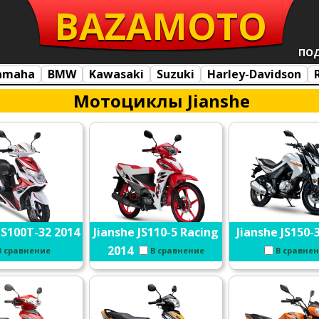
BAZA
MOTO
ПО
amaha
BMW
Kawasaki
Suzuki
Harley-Davidson
Мотоциклы Jianshe
JS100T-32 2014
Jianshe JS110-5 Racing
Jianshe JS150-
2014
В сравнение
В сравнение
В сравне