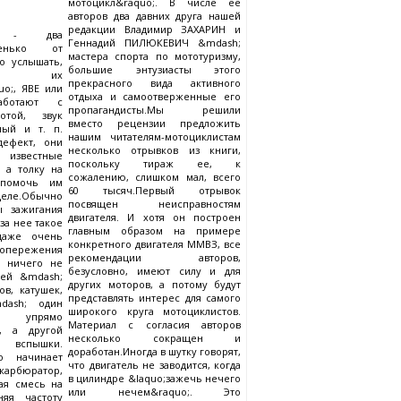
мотоцикл&raquo;. В числе ее
авторов два давних друга нашей
редакции Владимир ЗАХАРИН и
а - два
Геннадий ПИЛЮКЕВИЧ &mdash;
стенько от
мастера спорта по мототуризму,
о услышать,
большие энтузиасты этого
а их
прекрасного вида активного
o;, ЯВЕ или
отдыха и самоотверженные его
ботают с
пропагандисты.Мы решили
отой, звук
вместо рецензии предложить
ный и т. п.
нашим читателям-мотоциклистам
дефект, они
несколько отрывков из книги,
 известные
поскольку тираж ее, к
 а толку на
сожалению, слишком мал, всего
 помочь им
60 тысяч.Первый отрывок
деле.Обычно
посвящен неисправностям
ы зажигания
двигателя. И хотя он построен
-за нее такое
главным образом на примере
 даже очень
конкретного двигателя ММВЗ, все
 опережения
рекомендации авторов,
т ничего не
безусловно, имеют силу и для
лей &mdash;
других моторов, а потому будут
ов, катушек,
представлять интерес для самого
dash; один
широкого круга мотоциклистов.
упрямо
Материал с согласия авторов
;, а другой
несколько сокращен и
спышки.
доработан.Иногда в шутку говорят,
то начинает
что двигатель не заводится, когда
рбюратор,
в цилиндре &laquo;зажечь нечего
ая смесь на
или нечем&raquo;. Это
няя частоту