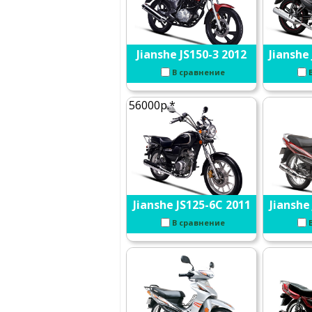
Jianshe JS150-3 2012
Jianshe
В сравнение
56000р.*
Jianshe JS125-6C 2011
Jianshe 
В сравнение