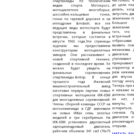
настолько, 
спартакиады по техническим
до цели пе
видам спорта. Мотокросс,
делать, ког
мотоциклетное многоборье,
запустить дв
шоссейно-кольцевые гонки,
зажигании пу
гонки по гаревой дорожке и на
Большое
ипподроме &mdash; все эти
зажигания 
ведущие виды мотоспорта будут
того, что 
представлены в финальных
встречный
встречах, которые состоятся в
отбрасыва
августе 1965 года.Эти страницы
вызвать по
журнала мы предоставляем
механизма. 
конструкторам мотоциклетных
двигателя
заводов. Они рассказывают о
утаплив
новой спортивной технике,
прикрывают 
созданной в последнее время. Ее
корректор и
можно будет увидеть на
раза нажим
финальных соревнованиях
для впуска
спартакиады.&nbsp; В конце
погоду иногд
прошлого года Ижевский
Теперь при 
машиностроительный завод
и нажиме на
изготовил первую партию новых
должны появ
спортивных мотоциклов ИЖ-65М
их нет, в
для многодневных соревнований.
минуты, ч
Члены сборной команды СССР на
испариться
мотоолимпиаде в ГДР завоевали
сначала. П
на новых ИЖах семь золотых
двигателя 
медалей и три серебряные. На
рекомендует
ИЖ-65М установлен двухтактный
открыва...
одноцилиндровый двигатель
рабочим объемом 341 см3 (76x75
ЧИТАТЬ ДАЛ