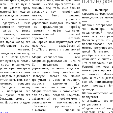
цилиндров
что быстрее дойдешь
эксплуатации и, что теперь очень
шком. Что же нужно
важно, имеют привлекательный
да не удается сразу
внешний вид.Чтобы еще больше
Два цилиндр
игатель? При позднем
расширить круг потребителей
характера&nbsp;Ча
ск всегда затруднен.
машин, было решено
мотоциклистов можн
 же опережение
максимально упростить
что н
недопустимо из-за
управление мопедом, заменив в
&laquo;Юпитере&raqu
кривошип получает
нем традиционную коробку
ЧЗ цилиндры ра
 толчок и, резко
передач и муфту сцепления
неодинаковой част
я педаль, может
автоматической силовой
выхлопа у них раз
вреждение пускового
передачей &mdash;
Пытаясь устранить 
Для пуска холодного
клиноременным вариатором. Этот
перепробовали все
 обогащают смесь:
механизм, разработанный
методы регулировок,
ают поплавок,
ВНШТМотопромом и испытанный
грош! Попытаемся
воздушную заслонку,
на его мопедах
разобраться в этом 
 т. п. Затем два-три
&laquo;Селена&raquo; (см.
начинают с систем
ают пусковую педаль
&laquo;За рулем&raquo;, 1973, №
(что греха таить, и из
 смеси в холодную
9), предельно упрощает
бывает), но, увы,
а четыре-пять (раз).
управление, оставляя водителю
точная регулировка
включении зажигания
лишь ручку &laquo;газа&raquo;.
не помогает. Може
 педаль в двигателе
Пользуясь только ею, можно
дать и замена дета
иться вспышки. Если
тронуться с места и изменять
свечей, конденсатор
ыжидают одну-две
скорость движения. Для
всех проводов &m
тобы дать топливу
остановки достаточно убрать
цилиндр 
, и повторяют все
&laquo;газ&raquo; и затормозить
&laquo;частит&raquo
ри пуске горячего
при помощи педалей. Водитель,
пропускает в
обогащать смесь не
избавленный от необходимости
Отчаявшись, кое-к
ся. Дроссель следует
согласованно манипулировать
регулировать ка
обычными рукоятками и
обедняя или обогащ
рычагами сцепления,
холостом ходу, ме
ЕЕ >>