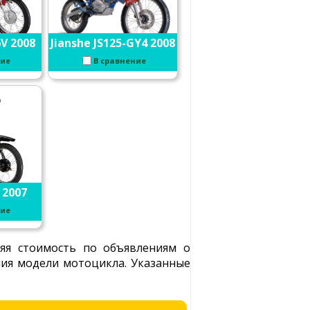
6V 2008
Jianshe JS125-GY4 2008
ние
В сравнение
 2007
ние
няя стоимость по объявлениям о
ения модели мотоцикла. Указанные