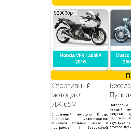
520000р.*
Honda VFR 1200FA
Maico 
2016
250
П
Спортивный
Бесед
мотоцикл
Пуск д
ИЖ-65М
Поговорим
Каждый во
запускать 
Спортивный мотоцикл &nbsp;
одного он н
Состязания мотоциклистов
двух-трех на
занимают большое место в
другого пуск
программе III Всесоюзной