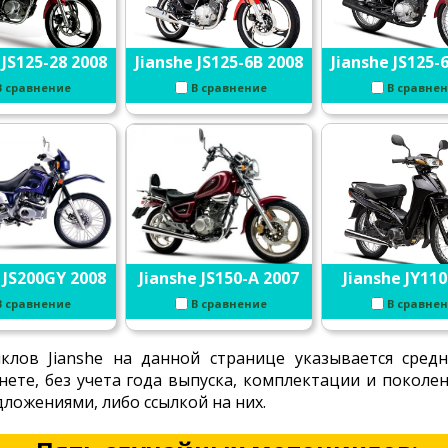
 JS125-28 2008
Jianshe JS125-6B 2008
Jianshe JS125-
В сравнение
В сравнение
В сравне
 JS200GY 2008
Jianshe JS150-A 2007
Jianshe JY110
В сравнение
В сравнение
В сравне
лов Jianshe на данной странице указывается сред
нете, без учета года выпуска, комплектации и покол
ложениями, либо ссылкой на них.