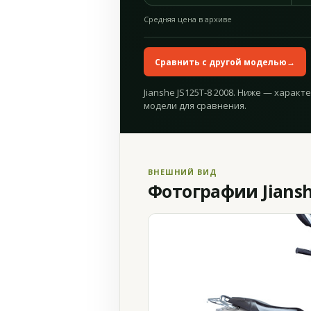
Средняя цена в архиве
Сравнить с другой моделью
→
Jianshe JS125T-8 2008. Ниже — характ
модели для сравнения.
ВНЕШНИЙ ВИД
Фотографии Jianshe