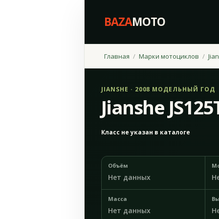
BAZA
MOTO
Главная
Марки мотоциклов
Jia
JIANSHE · 2008 МОДЕЛЬНЫЙ ГОД
Jianshe JS125
Класс не указан в каталоге
Объём
М
Нет данных
Н
Масса
Вы
Нет данных
Н