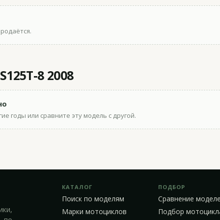
продаётся.
S125T-8 2008
но
ие годы или сравните эту модель с другой.
КАТАЛОГ
ПОДБОР
Поиск по моделям
Сравнение модел
ики,
Марки мотоциклов
Подбор мотоцикл
 по