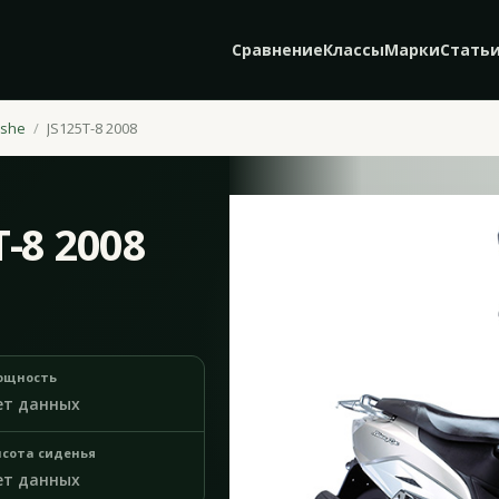
Сравнение
Классы
Марки
Стать
nshe
JS125T-8 2008
T-8 2008
ощность
ет данных
сота сиденья
ет данных