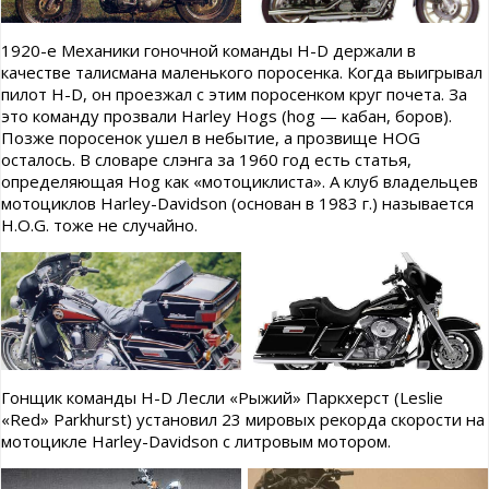
1920-е Механики гоночной команды H-D держали в
качестве талисмана маленького поросенка. Когда выигрывал
пилот H-D, он проезжал с этим поросенком круг почета. За
это команду прозвали Harley Hogs (hog — кабан, боров).
Позже поросенок ушел в небытие, а прозвище HOG
осталось. В словаре слэнга за 1960 год есть статья,
определяющая Hog как «мотоциклиста». А клуб владельцев
мотоциклов Harley-Davidson (основан в 1983 г.) называется
H.O.G. тоже не случайно.
Гонщик команды H-D Лесли «Рыжий» Паркхерст (Leslie
«Red» Parkhurst) установил 23 мировых рекорда скорости на
мотоцикле Harley-Davidson с литровым мотором.