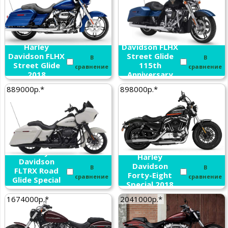
Harley
Harley
Davidson FLHX
Davidson FLHX
Street Glide
В
В
Street Glide
115th
сравнение
сравнение
2018
Anniversary
2018
889000р.*
898000р.*
Harley
Harley
Davidson
Davidson
В
В
FLTRX Road
Forty-Eight
сравнение
сравнение
Glide Special
Special 2018
2018
1674000р.*
2041000р.*