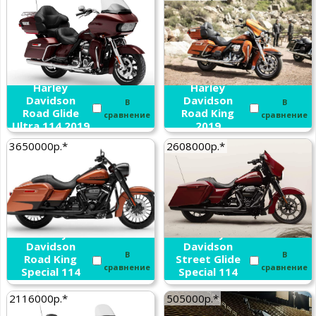
Harley
Harley
Davidson
Davidson
В
В
Road Glide
Road King
сравнение
сравнение
Ultra 114 2019
2019
3650000р.*
2608000р.*
Harley
Harley
Davidson
Davidson
В
В
Road King
Street Glide
сравнение
сравнение
Special 114
Special 114
2019
2019
2116000р.*
505000р.*