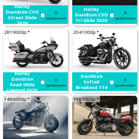
Harley
Harley
Davidson CVO
В
В
Davidson CVO
Street Glide
сравнение
сравнение
Tri Glide 2020
2020
2819000р.*
2041000р.*
Harley
Harley
Davidson
Davidson
В
В
Softail
Road Glide
сравнение
сравнение
Breakout 114
Limited 2020
2020
1480000р.*
1185000р.*