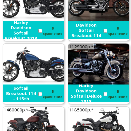
Harley
Harley
Davidson
Davidson
В
В
Softail
Softail
сравнение
сравнение
Breakout 114
Breakout 2018
2018
1129000р.*
Harley
Davidson
Harley
Softail
Davidson
В
В
Breakout 114
Softail Deluxe
сравнение
сравнение
- 115th
2018
Annivarsary
2018
1480000р.*
1185000р.*