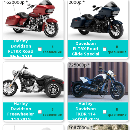
1620000р.*
2000р.*
Harley
Harley
Davidson
Davidson
В
В
FLTRX Road
FLTRX Road
сравнение
сравнение
Glide Special
Glide 2019
114 2019
725000р.*
Harley
Harley
Davidson
Davidson
В
В
Freewheeler
FXDR 114
сравнение
сравнение
114 2019
Softail 2019
1067000р.*