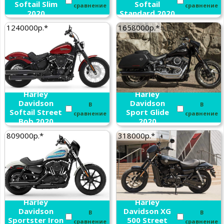
Softail Slim
Softail
сравнение
сравнение
2020
Standard 2020
1240000р.*
1658000р.*
Harley
Harley
Davidson
Davidson
В
В
Softail Street
Sport Glide
сравнение
сравнение
Bob 2020
2020
809000р.*
318000р.*
Harley
Harley
Davidson
Davidson XG
В
В
Sportster Iron
500 Street
сравнение
сравнение