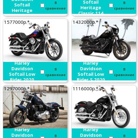
Softail
В
В
Softail
Heritage
сравнение
сравнение
Heritage
Classic 114
Classic 2020
2020
1577000р.*
1432000р.*
Harley
Harley
Davidson
Davidson
В
В
Softail Low
Softail Low
сравнение
сравнение
Rider 2020
Rider S 2020
1297000р.*
1116000р.*
Harley
Harley
Davidson
Davidson
В
В