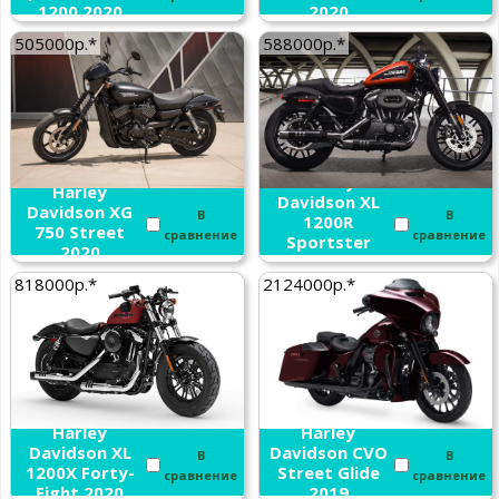
1200 2020
2020
505000р.*
588000р.*
Harley
Harley
Davidson XL
Davidson XG
В
В
1200R
750 Street
сравнение
сравнение
Sportster
2020
Roadster 2020
818000р.*
2124000р.*
Harley
Harley
Davidson XL
Davidson CVO
В
В
1200X Forty-
Street Glide
сравнение
сравнение
Eight 2020
2019