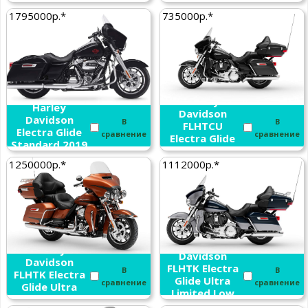
1795000р.*
735000р.*
Harley
Harley
Davidson
Davidson
В
В
FLHTCU
Electra Glide
сравнение
сравнение
Electra Glide
Standard 2019
Ultra 2019
1250000р.*
1112000р.*
Harley
Harley
Davidson
Davidson
FLHTK Electra
В
В
FLHTK Electra
Glide Ultra
сравнение
сравнение
Glide Ultra
Limited Low
Limited 2019
2019