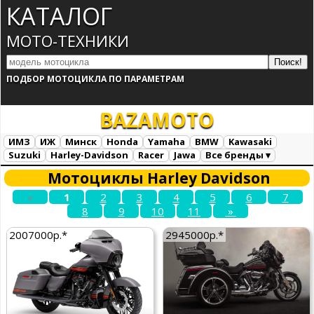
КАТАЛОГ
МОТО-ТЕХНИКИ
ПОДБОР МОТОЦИКЛА ПО ПАРАМЕТРАМ
BAZA
MOTO
ИМЗ
ИЖ
Минск
Honda
Yamaha
BMW
Kawasaki
Suzuki
Harley-Davidson
Racer
Jawa
Все бренды ▾
Все марки
Загрузка...
Мотоциклы Harley Davidson
«
1
2
3
4
5
6
7
8
9
10
11
»
2007000р.*
2945000р.*