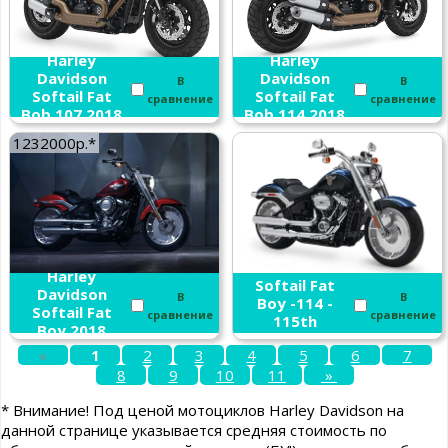
Harley
Harley
Davidson
Davidson
В
В
Softail Fat
Softail Fat
сравнение
сравнение
Bob 107 2018
Bob 114 2018
1232000р.*
Harley
Davidson
Harley
Softail Fat
Davidson
В
В
Boy -114 -
Softail Fat
сравнение
сравнение
115th
Boy 2018
Anniversary
«
1
2
3
4
5
6
7
2018
8
9
10
11
»
* Внимание! Под ценой мотоциклов Harley Davidson на
данной странице указывается средняя стоимость по