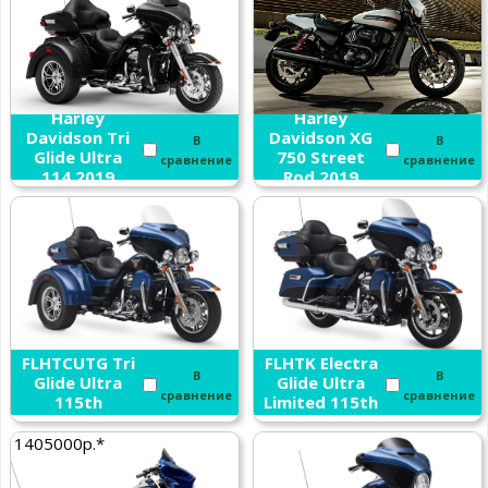
Harley
Harley
Davidson Tri
Davidson XG
В
В
Glide Ultra
750 Street
сравнение
сравнение
114 2019
Rod 2019
Harley
Harley
Davidson
Davidson
FLHTCUTG Tri
FLHTK Electra
В
В
Glide Ultra
Glide Ultra
сравнение
сравнение
115th
Limited 115th
Anniversary
Anniversary
2018
2018
1405000р.*