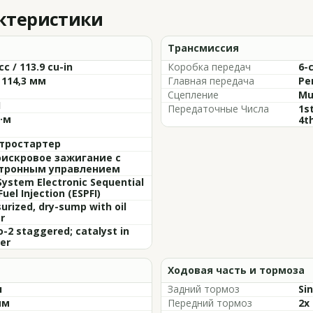
актеристики
Трансмиссия
cc / 113.9 cu-in
Коробка передач
6-
 114,3 мм
Главная передача
Ре
Сцепление
Mu
1
Передаточные Числа
1st
Н·м
4th
тростартер
искровое зажигание с
тронным управлением
System Electronic Sequential
Fuel Injection (ESPFI)
urized, dry-sump with oil
r
o-2 staggered; catalyst in
er
Ходовая часть и тормоза
л
Задний тормоз
Sin
мм
Передний тормоз
2x 