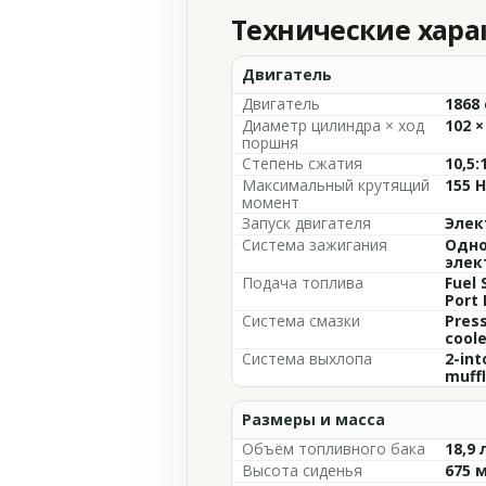
Технические хар
Двигатель
Двигатель
1868 
Диаметр цилиндра × ход
102 ×
поршня
Степень сжатия
10,5:
Максимальный крутящий
155 
момент
Запуск двигателя
Элек
Система зажигания
Одно
элек
Подача топлива
Fuel 
Port 
Система смазки
Press
coole
Система выхлопа
2-int
muffl
Размеры и масса
Объём топливного бака
18,9 
Высота сиденья
675 