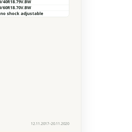
0/40R18.79V.BW
0/60R18.70V.BW
no shock adjustable
12.11.2017–20.11.2020