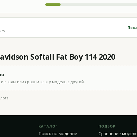
Пока
иву
vidson Softail Fat Boy 114 2020
но
ие годы или сравните эту модель с другой.
алоге
КАТАЛОГ
ПОДБОР
Поиск по моделям
Сравнение модел