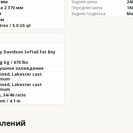
5 мм
Задняя шина
24
а 2 370 мм
Передняя шина
16
г
Задняя подвеска
Mo
мм
itres / 5.0 US qt
y Davidson Softail Fat Boy
g kg / 670 lbs
ушное охлаждение
ined, Lakester cast
inum
ined, Lakester cast
inum
, 34/46 ratio
m / 4.1 in
влений