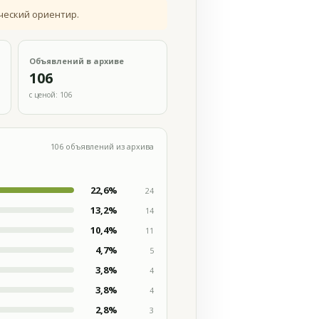
ческий ориентир.
Объявлений в архиве
106
с ценой: 106
106 объявлений из архива
22,6%
24
13,2%
14
10,4%
11
4,7%
5
3,8%
4
3,8%
4
2,8%
3