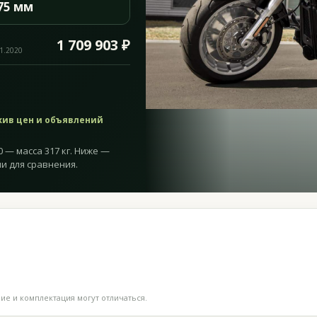
75 мм
1 709 903 ₽
11.2020
хив цен и объявлений
20 — масса 317 кг. Ниже —
и для сравнения.
е и комплектация могут отличаться.