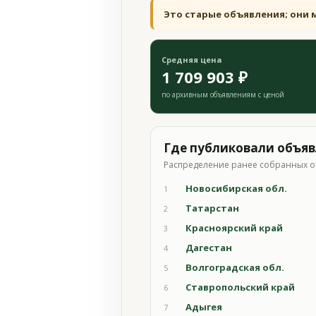
Это старые объявления; они 
Средняя цена
1 709 903 ₽
по архивным объявлениям с ценой
Где публиковали объя
Распределение ранее собранных о
Новосибирская обл.
1
Татарстан
2
Красноярский край
3
Дагестан
4
Волгоградская обл.
5
Ставропольский край
6
Адыгея
7