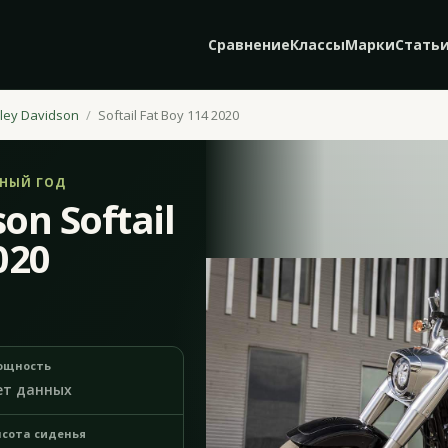
Сравнение
Классы
Марки
Стать
ley Davidson
Softail Fat Boy 114 2020
ЬНЫЙ ГОД
on Softail
020
ощность
ет данных
сота сиденья