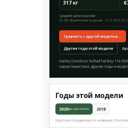
317 кг
6
Средняя цена в архиве
По 106 объявлениям из архива · 12.11.2017–20.
Сравнить с другой моделью
→
Другие годы этой модели
Ар
Harley Davidson Softail Fat Boy 114 20
характеристики, другие годы и модел
Годы этой модели
2020
2018
ВЫ СМОТРИТЕ
Карточки объединены по названию. Поколени