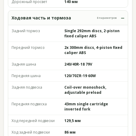
Дорожный просвет
140 мм
Ходовая часть и тормоза
8 параметров
Задний тормоз
Single 292mm discs, 2-piston
fixed caliper ABS
Передний тормоз
2x 300mm discs, 4-piston fixed
caliper ABS
Задняя шина
240/40R-18 79V
Передняя шина
120/70ZR-19 60W
Задняя подвеска
Coil-over monoshock,
adjustable preload
Передняя подвеска
43mm single cartridge
inverted fork
Ход передней подвески
129,5 мм
Ход задней подвески
86 мм