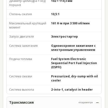
Диаметр цилиндра × ход
102 × 114,3 мм
поршня
Степень сжатия
10,5:1
Максимальный крутящий
161 Н·м при 3 500 об/мин
момент
Запуск двигателя
Электростартер
Система зажигания
Одноискровое зажигание с
электронным управлением
Подача топлива
Fuel System Electronic
Sequential Port Fuel Injection
(ESPFI)
Система смазки
Pressurized, dry-sump with oil
cooler
Система выхлопа
2-into-1, catalyst in header
Трансмиссия
4 параметра