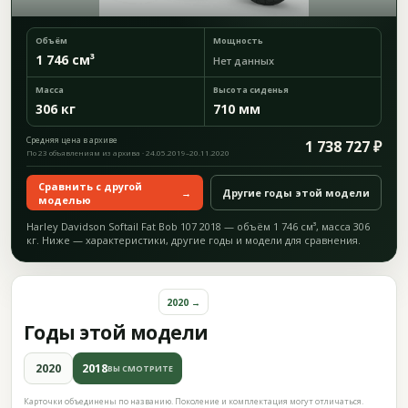
Объём
Мощность
1 746 см³
Нет данных
Масса
Высота сиденья
306 кг
710 мм
Средняя цена в архиве
1 738 727 ₽
По 23 объявлениям из архива · 24.05.2019–20.11.2020
Сравнить с другой
→
Другие годы этой модели
моделью
Harley Davidson Softail Fat Bob 107 2018 — объём 1 746 см³, масса 306
кг. Ниже — характеристики, другие годы и модели для сравнения.
2020 →
Годы этой модели
2020
2018
ВЫ СМОТРИТЕ
Карточки объединены по названию. Поколение и комплектация могут отличаться.