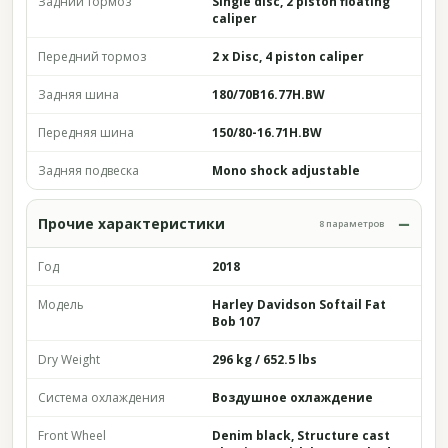
Задний тормоз
Single disc, 2 piston floating
caliper
Передний тормоз
2 x Disc, 4 piston caliper
Задняя шина
180/70B16.77H.BW
Передняя шина
150/80-16.71H.BW
Задняя подвеска
Mono shock adjustable
Прочие характеристики
8 параметров
Год
2018
Модель
Harley Davidson Softail Fat
Bob 107
Dry Weight
296 kg / 652.5 lbs
Система охлаждения
Воздушное охлаждение
Front Wheel
Denim black, Structure cast