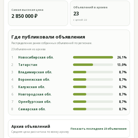
Объявлений в архиве
Самая высокая цена
23
2 850 000 ₽
с ценой: 22
Где публиковали объявления
Распределение ранее собранных объявлений по регионам.
23 объявления из архива
1
Новосибирская обл.
26,1%
2
Татарстан
13,0%
3
Владимирская обл.
8,7%
4
Воронежская обл.
8,7%
5
Калужская обл.
8,7%
6
Новгородская обл.
8,7%
7
Оренбургская обл.
8,7%
8
Самарская обл.
8,7%
Архив объявлений
Показать последние 23 объявления
Средняя цена рассчитана по всему архиву