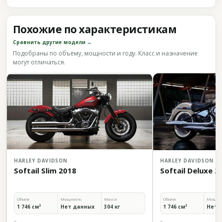
Похожие по характеристикам
Сравнить другие модели →
Подобраны по объёму, мощности и году. Класс и назначение
могут отличаться.
HARLEY DAVIDSON
HARLEY DAVIDSON
Softail Slim 2018
Softail Deluxe 2
Объём
Мощность
Масса
Объём
Мощно
1 746 см³
Нет данных
304 кг
1 746 см³
Нет 