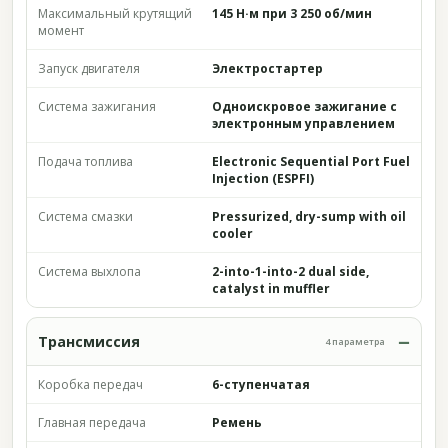
Максимальный крутящий
145 Н·м при 3 250 об/мин
момент
Запуск двигателя
Электростартер
Система зажигания
Одноискровое зажигание с
электронным управлением
Подача топлива
Electronic Sequential Port Fuel
Injection (ESPFI)
Система смазки
Pressurized, dry-sump with oil
cooler
Система выхлопа
2-into-1-into-2 dual side,
catalyst in muffler
Трансмиссия
4 параметра
Коробка передач
6-ступенчатая
Главная передача
Ремень