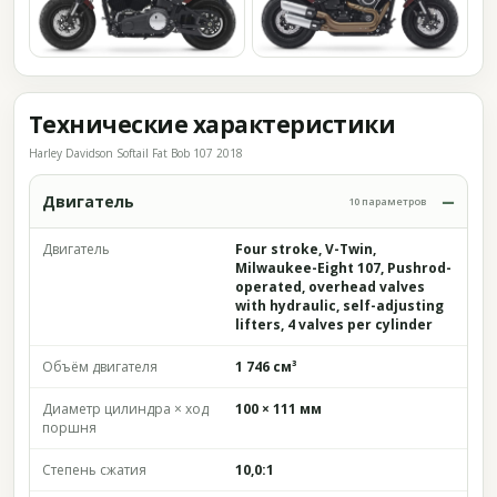
Технические характеристики
Harley Davidson Softail Fat Bob 107 2018
Двигатель
10 параметров
Двигатель
Four stroke, V-Twin,
Milwaukee-Eight 107, Pushrod-
operated, overhead valves
with hydraulic, self-adjusting
lifters, 4 valves per cylinder
Объём двигателя
1 746 см³
Диаметр цилиндра × ход
100 × 111 мм
поршня
Степень сжатия
10,0:1