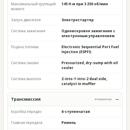
Максимальный крутящий
145 Н·м при 3 250 об/мин
момент
Запуск двигателя
Электростартер
Система зажигания
Одноискровое зажигание с
электронным управлением
Подача топлива
Electronic Sequential Port Fuel
Injection (ESPFI)
Система смазки
Pressurized, dry-sump with oil
cooler
Система выхлопа
2-into-1-into-2 dual side,
catalyst in muffler
Трансмиссия
4 параметра
Коробка передач
6-ступенчатая
Главная передача
Ремень