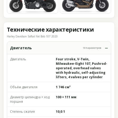
Технические характеристики
Harley Davidson Softail Fat Bob 107 2020
Двигатель
10 параметров
Двигатель
Four stroke, V-Twin,
Milwaukee-Eight 107, Pushrod-
operated, overhead valves
with hydraulic, self-adjusting
lifters, 4 valves per cylinder
Объём двигателя
1 746 см³
Диаметр цилиндра × ход
100 × 111 мм
поршня
Степень сжатия
10,0:1