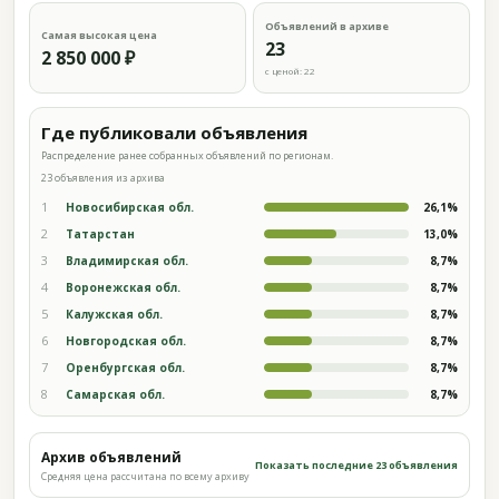
Объявлений в архиве
Самая высокая цена
23
2 850 000 ₽
с ценой: 22
Где публиковали объявления
Распределение ранее собранных объявлений по регионам.
23 объявления из архива
1
Новосибирская обл.
26,1%
2
Татарстан
13,0%
3
Владимирская обл.
8,7%
4
Воронежская обл.
8,7%
5
Калужская обл.
8,7%
6
Новгородская обл.
8,7%
7
Оренбургская обл.
8,7%
8
Самарская обл.
8,7%
Архив объявлений
Показать последние 23 объявления
Средняя цена рассчитана по всему архиву