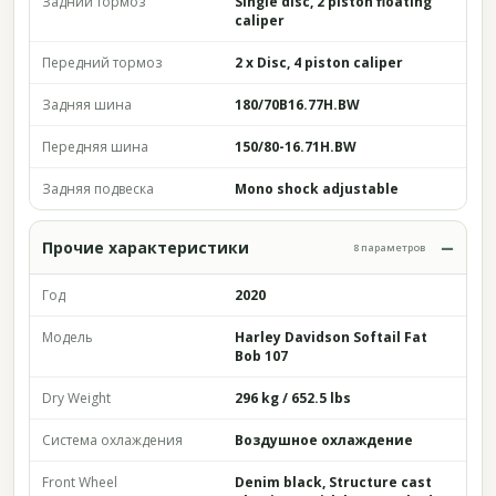
Задний тормоз
Single disc, 2 piston floating
caliper
Передний тормоз
2 x Disc, 4 piston caliper
Задняя шина
180/70B16.77H.BW
Передняя шина
150/80-16.71H.BW
Задняя подвеска
Mono shock adjustable
Прочие характеристики
8 параметров
Год
2020
Модель
Harley Davidson Softail Fat
Bob 107
Dry Weight
296 kg / 652.5 lbs
Система охлаждения
Воздушное охлаждение
Front Wheel
Denim black, Structure cast