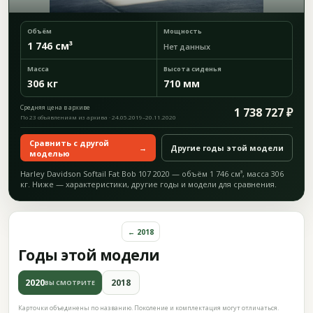
Объём
Мощность
1 746 см³
Нет данных
Масса
Высота сиденья
306 кг
710 мм
Средняя цена в архиве
1 738 727 ₽
По 23 объявлениям из архива · 24.05.2019–20.11.2020
Сравнить с другой
→
Другие годы этой модели
моделью
Harley Davidson Softail Fat Bob 107 2020 — объём 1 746 см³, масса 306
кг. Ниже — характеристики, другие годы и модели для сравнения.
← 2018
Годы этой модели
2020
2018
ВЫ СМОТРИТЕ
Карточки объединены по названию. Поколение и комплектация могут отличаться.