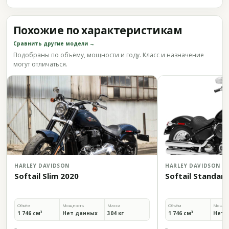
Похожие по характеристикам
Сравнить другие модели →
Подобраны по объёму, мощности и году. Класс и назначение
могут отличаться.
HARLEY DAVIDSON
HARLEY DAVIDSON
Softail Slim 2020
Softail Standar
Объём
Мощность
Масса
Объём
Мощно
1 746 см³
Нет данных
304 кг
1 746 см³
Нет 