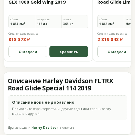
GLX 1800 Gold Wing 2019
Road Glide Limi
Объём
Мощность
Масса
Объём
Мощно
1 833 см³
118 л.с.
363 кг
1 868 см³
Нет 
Средняя цена в архиве
Средняя цена в архиве
818 378 ₽
2 819 048 ₽
О модели
Сравнить
О модели
Описание Harley Davidson FLTRX
Road Glide Special 114 2019
Описание пока не добавлено
Посмотрите характеристики, другие годы или сравните эту
модель с другой.
Другие модели
Harley Davidson
в каталоге