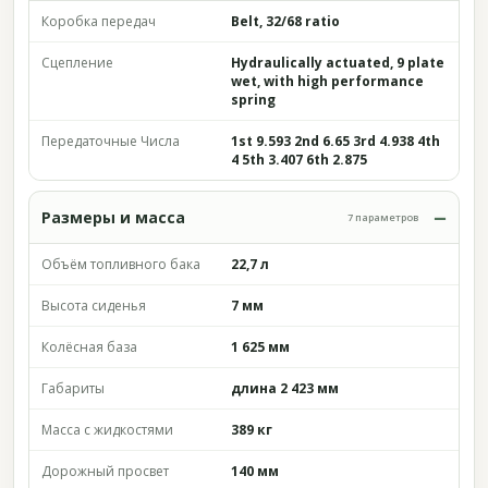
Коробка передач
Belt, 32/68 ratio
Сцепление
Hydraulically actuated, 9 plate
wet, with high performance
spring
Передаточные Числа
1st 9.593 2nd 6.65 3rd 4.938 4th
4 5th 3.407 6th 2.875
Размеры и масса
7 параметров
Объём топливного бака
22,7 л
Высота сиденья
7 мм
Колёсная база
1 625 мм
Габариты
длина 2 423 мм
Масса с жидкостями
389 кг
Дорожный просвет
140 мм