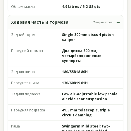
Объем масла
4.9 Litres / 5.2 US qts
Ходовая часть и тормоза
7 параметров
Задний тормоз
Single 300mm discs 4 piston
caliper
Передний тормоз
Два диска 300 мм,
четырёхпоршневые
суппорты
Задняя шина
180/55B18 80H
Передняя шина
130/60B19 61H
Задняя подвеска
Low air-adjustable low profile
air ride rear suspension
Передняя подвеска
41.3 mm telescopic, triple
circuit damping
Рама
Swingarm Mild steel; two-