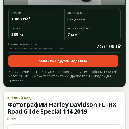
Объём
Мощность
1 868 см³
Нет данных
Масса
Высота сиденья
389 кг
7 мм
Средняя цена в архиве
2 571 000 ₽
По 1 объявлению из архива · собрано 27.10.2020
Сравнить с другой моделью
→
Harley Davidson FLTRX Road Glide Special 114 2019 — объём 1 868 см³,
масса 389 кг. Ниже — характеристики, другие годы и модели для
сравнения.
ВНЕШНИЙ ВИД
Фотографии Harley Davidson FLTRX
Road Glide Special 114 2019
6 фото