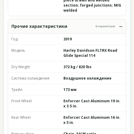
piece drawn and welded
section; forged junctions; MIG
welded
Прочие характеристики
8 параметров
Год
2019
Модель
Harley Davidson FLTRX Road
Glide Special 114
Dry Weight
372 kg / 820 lbs
Система охлаждения
Воздушное охлаждение
Трейл
173 мм
Front Wheel
Enforcer Cast Aluminum 19 in.
x 3.5 in.
Rear Wheel
Enforcer Cast Aluminum 16 in.
x 5 in.
Primary drive
Chain, 34/46 ratio