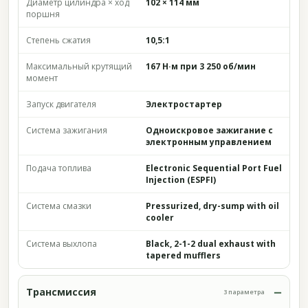
Диаметр цилиндра × ход
102 × 114 мм
поршня
Степень сжатия
10,5:1
Максимальный крутящий
167 Н·м при 3 250 об/мин
момент
Запуск двигателя
Электростартер
Система зажигания
Одноискровое зажигание с
электронным управлением
Подача топлива
Electronic Sequential Port Fuel
Injection (ESPFI)
Система смазки
Pressurized, dry-sump with oil
cooler
Система выхлопа
Black, 2-1-2 dual exhaust with
tapered mufflers
Трансмиссия
3 параметра