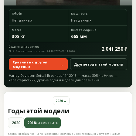
Объём
Мощность
Нет данных
Нет данных
Масса
Высота сиденья
305 кг
665 мм
Средняя цена в архиве
2 041 250 ₽
По 4 объявлениям из архива · 24.10.2020–20.11.2020
Сравнить с другой
→
Другие годы этой модели
моделью
Harley Davidson Softail Breakout 114 2018 — масса 305 кг. Ниже —
характеристики, другие годы и модели для сравнения.
2020 →
Годы этой модели
2020
2018
ВЫ СМОТРИТЕ
Карточки объединены по названию. Поколение и комплектация могут отличаться.