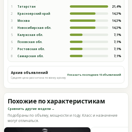
1
Татарстан
21,4%
2
Красноярский край
14,3%
3
Москва
14,3%
4
Новосибирская обл.
14,3%
5
Калужская обл.
7,1%
6
Псковская обл.
7,1%
7
Ростовская обл.
7,1%
8
Самарская обл.
7,1%
Архив объявлений
Показать последние 15 объявлений
Средняя цена рассчитана по всему архиву
Похожие по характеристикам
Сравнить другие модели →
Подобраны по объёму, мощности и году. Класс и назначение
могут отличаться.