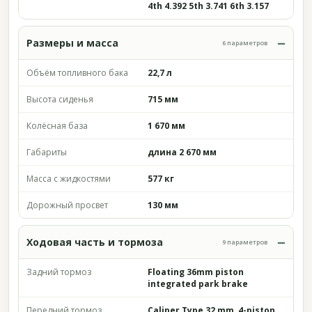
4th 4.392 5th 3.741 6th 3.157
Размеры и масса
6 параметров
Объём топливного бака
22,7 л
Высота сиденья
715 мм
Колёсная база
1 670 мм
Габариты
длина 2 670 мм
Масса с жидкостями
577 кг
Дорожный просвет
130 мм
Ходовая часть и тормоза
9 параметров
Задний тормоз
Floating 36mm piston
integrated park brake
Передний тормоз
Caliper Type 32 mm, 4-piston