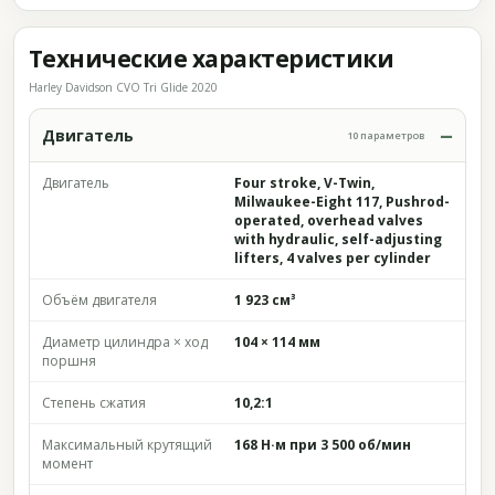
Технические характеристики
Harley Davidson CVO Tri Glide 2020
Двигатель
10 параметров
Двигатель
Four stroke, V-Twin,
Milwaukee-Eight 117, Pushrod-
operated, overhead valves
with hydraulic, self-adjusting
lifters, 4 valves per cylinder
Объём двигателя
1 923 см³
Диаметр цилиндра × ход
104 × 114 мм
поршня
Степень сжатия
10,2:1
Максимальный крутящий
168 Н·м при 3 500 об/мин
момент