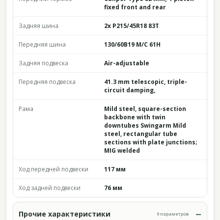
fixed front and rear
Задняя шина
2x P215/45R18 83T
Передняя шина
130/60B19 M/C 61H
Задняя подвеска
Air-adjustable
Передняя подвеска
41.3 mm telescopic, triple-
circuit damping,
Рама
Mild steel, square-section
backbone with twin
downtubes Swingarm Mild
steel, rectangular tube
sections with plate junctions;
MIG welded
Ход передней подвески
117 мм
Ход задней подвески
76 мм
Прочие характеристики
9 параметров