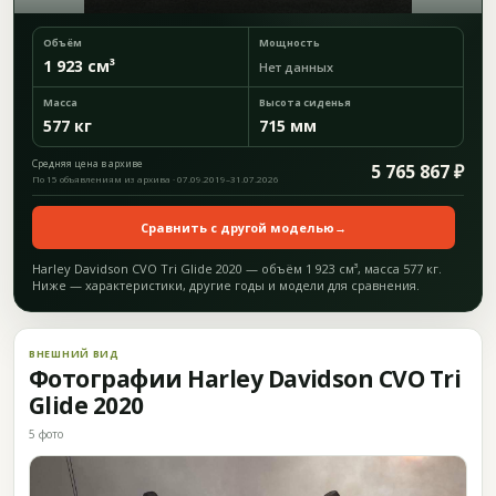
Объём
Мощность
1 923 см³
Нет данных
Масса
Высота сиденья
577 кг
715 мм
Средняя цена в архиве
5 765 867 ₽
По 15 объявлениям из архива · 07.09.2019–31.07.2026
Сравнить с другой моделью
→
Harley Davidson CVO Tri Glide 2020 — объём 1 923 см³, масса 577 кг.
Ниже — характеристики, другие годы и модели для сравнения.
ВНЕШНИЙ ВИД
Фотографии Harley Davidson CVO Tri
Glide 2020
5 фото