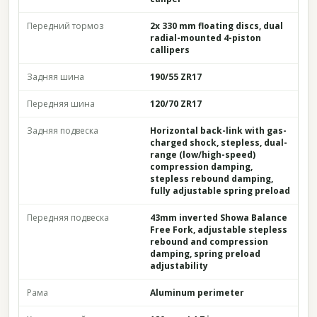
Передний тормоз
2x 330 mm floating discs, dual
radial-mounted 4-piston
callipers
Задняя шина
190/55 ZR17
Передняя шина
120/70 ZR17
Задняя подвеска
Horizontal back-link with gas-
charged shock, stepless, dual-
range (low/high-speed)
compression damping,
stepless rebound damping,
fully adjustable spring preload
Передняя подвеска
43mm inverted Showa Balance
Free Fork, adjustable stepless
rebound and compression
damping, spring preload
adjustability
Рама
Aluminum perimeter