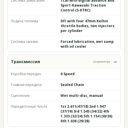
Система зажигания
TCBI with digital advance and
Sport-Kawasaki Traction
Control (S-KTRC)
Подача топлива
DFI with four 47mm Keihin
throttle bodies, two injectors
per cylinder
Система смазки
Forced lubrication, wet sump
with oil cooler
Трансмиссия
4 параметра
Коробка передач
6 Speed
Главная передача
Sealed Chain
Сцепление
Wet multi-disc, manual
Передаточные Числа
1st 2.611(47/18) 2nd 1.947
(37/19) 3rd 1.545 (34/22) 4th
1.333 (32/24) 5th 1.154 (30/26)
6th 1.036 (29/28)