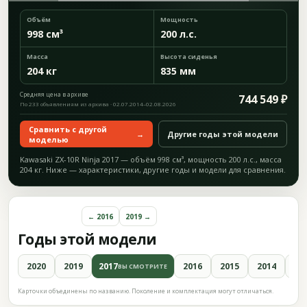
Объём
Мощность
998 см³
200 л.с.
Масса
Высота сиденья
204 кг
835 мм
Средняя цена в архиве
744 549 ₽
По 233 объявлениям из архива · 02.07.2014–02.08.2026
Сравнить с другой
→
Другие годы этой модели
моделью
Kawasaki ZX-10R Ninja 2017 — объём 998 см³, мощность 200 л.с., масса
204 кг. Ниже — характеристики, другие годы и модели для сравнения.
← 2016
2019 →
Годы этой модели
2020
2019
2017
2016
2015
2014
20
ВЫ СМОТРИТЕ
Карточки объединены по названию. Поколение и комплектация могут отличаться.