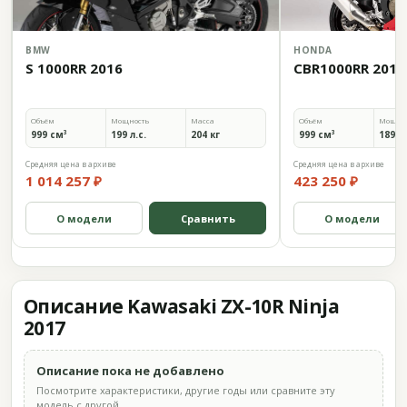
BMW
HONDA
S 1000RR 2016
CBR1000RR 2017
Объём
Мощность
Масса
Объём
Мощно
999 см³
199 л.с.
204 кг
999 см³
189 л.
Средняя цена в архиве
Средняя цена в архиве
1 014 257 ₽
423 250 ₽
О модели
Сравнить
О модели
Описание Kawasaki ZX-10R Ninja
2017
Описание пока не добавлено
Посмотрите характеристики, другие годы или сравните эту
модель с другой.