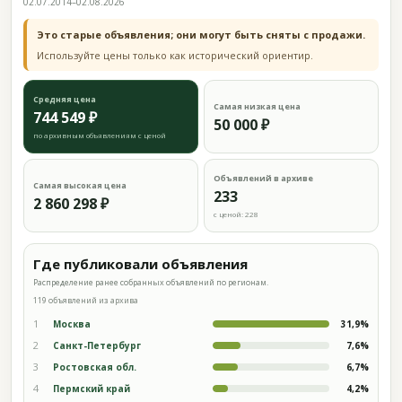
02.07.2014–02.08.2026
Это старые объявления; они могут быть сняты с продажи.
Используйте цены только как исторический ориентир.
Средняя цена
Самая низкая цена
744 549 ₽
50 000 ₽
по архивным объявлениям с ценой
Объявлений в архиве
Самая высокая цена
233
2 860 298 ₽
с ценой: 228
Где публиковали объявления
Распределение ранее собранных объявлений по регионам.
119 объявлений из архива
1
Москва
31,9%
2
Санкт-Петербург
7,6%
3
Ростовская обл.
6,7%
4
Пермский край
4,2%