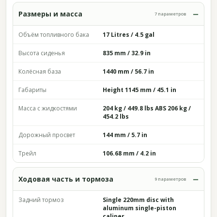
Размеры и масса
7 параметров
Объём топливного бака
17 Litres / 4.5 gal
Высота сиденья
835 mm / 32.9 in
Колёсная база
1440 mm / 56.7 in
Габариты
Height 1145 mm / 45.1 in
Масса с жидкостями
204 kg / 449.8 lbs ABS 206 kg /
454.2 lbs
Дорожный просвет
144 mm / 5.7 in
Трейл
106.68 mm / 4.2 in
Ходовая часть и тормоза
9 параметров
Задний тормоз
Single 220mm disc with
aluminum single-piston
caliper