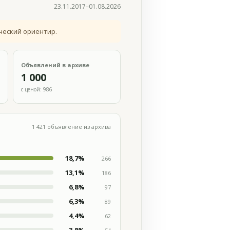
23.11.2017–01.08.2026
ческий ориентир.
Объявлений в архиве
1 000
с ценой: 986
1 421 объявление из архива
18,7%
266
13,1%
186
6,8%
97
6,3%
89
4,4%
62