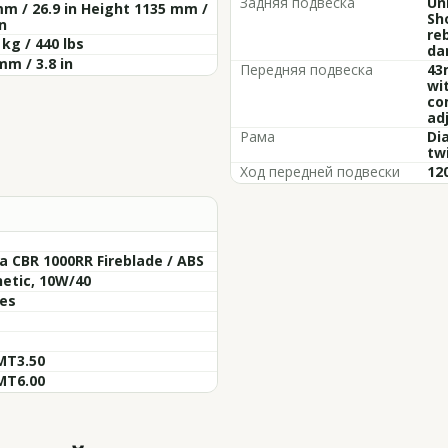
Задняя подвеска
Un
m / 26.9 in Height 1135 mm /
Sh
in
re
 kg / 440 lbs
da
mm / 3.8 in
Передняя подвеска
43
wi
co
adj
Рама
Di
tw
Ход передней подвески
120
 CBR 1000RR Fireblade / ABS
etic, 10W/40
res
MT3.50
MT6.00