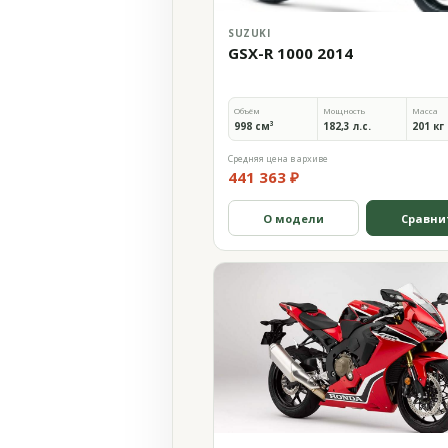
SUZUKI
GSX-R 1000 2014
Объём
Мощность
Масса
998 см³
182,3 л.с.
201 кг
Средняя цена в архиве
441 363 ₽
О модели
Сравни