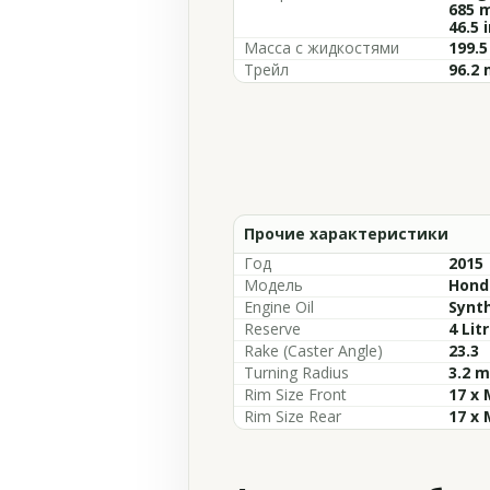
685 m
46.5 
Масса с жидкостями
199.5
Трейл
96.2 
Прочие характеристики
Год
2015
Модель
Honda
Engine Oil
Synth
Reserve
4 Lit
Rake (Caster Angle)
23.3
Turning Radius
3.2 m
Rim Size Front
17 x 
Rim Size Rear
17 x 