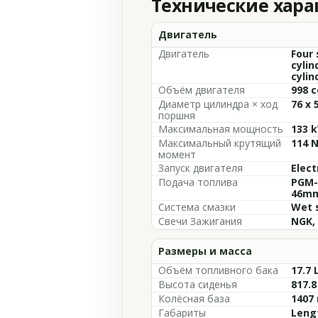
Технические хар
Двигатель
Двигатель
Four 
cylin
cylin
Объём двигателя
998 cc
Диаметр цилиндра × ход
76 x 
поршня
Максимальная мощность
133 
Максимальный крутящий
114 N
момент
Запуск двигателя
Elect
Подача топлива
PGM-D
46mm
Система смазки
Wet 
Свечи Зажигания
NGK,
Размеры и масса
Объём топливного бака
17.7 
Высота сиденья
817.8
Колёсная база
1407 
Габариты
Lengt