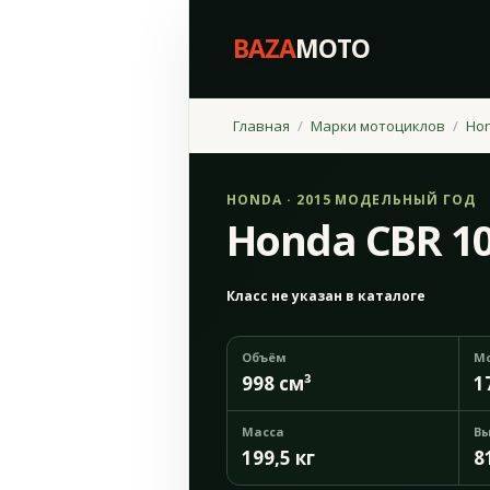
BAZA
MOTO
Главная
Марки мотоциклов
Ho
HONDA · 2015 МОДЕЛЬНЫЙ ГОД
Honda CBR 1
Класс не указан в каталоге
Объём
М
998 см³
1
Масса
Вы
199,5 кг
8