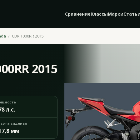
Сравнение
Классы
Марки
Стать
nda
CBR 1000RR 2015
000RR 2015
ощность
78 л.с.
сота сиденья
17,8 мм