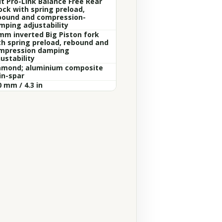
it Pro-Link Balance Free Rear
ock with spring preload,
bound and compression-
mping adjustability
mm inverted Big Piston fork
th spring preload, rebound and
mpression damping
ustability
amond; aluminium composite
in-spar
 mm / 4.3 in