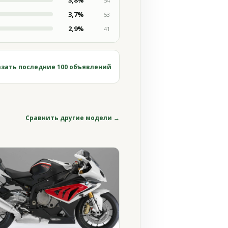
3,8%
54
3,7%
53
2,9%
41
зать последние 100 объявлений
Сравнить другие модели →