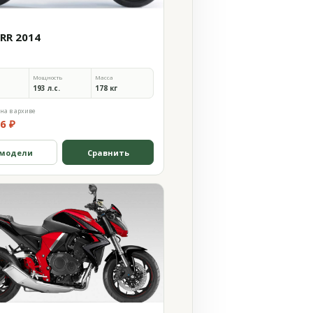
0RR 2014
Мощность
Масса
193 л.с.
178 кг
на в архиве
6 ₽
 модели
Сравнить