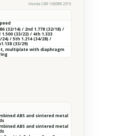
Honda CBR 1000RR 2015
Speed
86 (32/14) / 2nd 1.778 (32/18) /
 1.500 (33/22) / 4th 1.333
/24) / 5th 1.214 (34/28) /
1.138 (33/29)
t, multiplate with diaphragm
ring
mbined ABS and sintered metal
ds
mbined ABS and sintered metal
ds