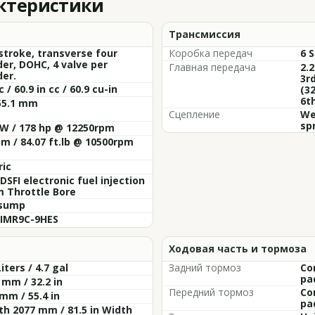
актеристики
Трансмиссия
stroke, transverse four
Коробка передач
6 
der, DOHC, 4 valve per
Главная передача
2.2
der.
3rd
 / 60.9 in cc / 60.9 cu-in
(32
6th
55.1 mm
Сцепление
We
sp
kW / 178 hp @ 12250rpm
m / 84.07 ft.lb @ 10500rpm
ric
SFI electronic fuel injection
 Throttle Bore
sump
 IMR9C-9HES
Ходовая часть и тормоза
Liters / 4.7 gal
Задний тормоз
Co
pa
 mm / 32.2 in
Передний тормоз
Co
mm / 55.4 in
pa
h 2077 mm / 81.5 in Width