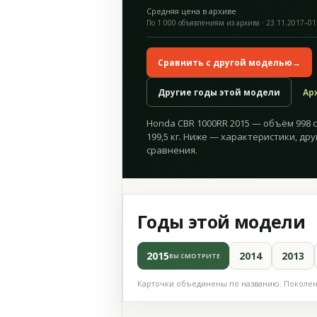
Средняя цена в архиве
По 1 000 объявлениям из архива · 23.11.2017–01
Сравнить с другой моделью
→
Другие годы этой модели
Ар
Honda CBR 1000RR 2015 — объём 998 см
199,5 кг. Ниже — характеристики, дру
сравнения.
Годы этой модели
2015
2014
2013
ВЫ СМОТРИТЕ
Карточки объединены по названию. Поколени