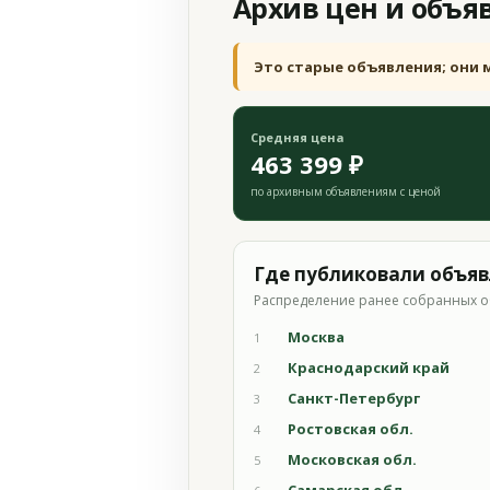
Архив цен и объя
Это старые объявления; они 
Средняя цена
463 399 ₽
по архивным объявлениям с ценой
Где публиковали объя
Распределение ранее собранных о
Москва
1
Краснодарский край
2
Санкт-Петербург
3
Ростовская обл.
4
Московская обл.
5