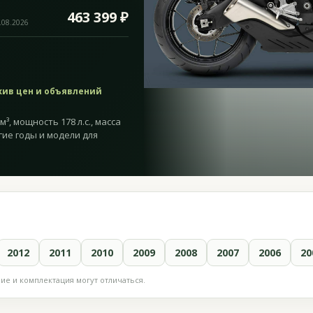
463 399 ₽
.08.2026
хив цен и объявлений
³, мощность 178 л.с., масса
гие годы и модели для
2012
2011
2010
2009
2008
2007
2006
20
е и комплектация могут отличаться.