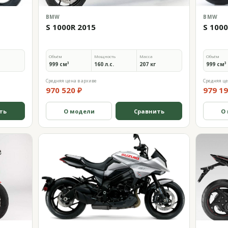
BMW
BMW
S 1000R 2015
S 100
Объём
Мощность
Масса
Объём
999 см³
160 л.с.
207 кг
999 см³
Средняя цена в архиве
Средняя це
970 520 ₽
979 19
ть
О модели
Сравнить
О