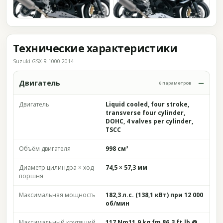
Технические характеристики
Suzuki GSX-R 1000 2014
Двигатель
6 параметров
Двигатель
Liquid cooled, four stroke,
transverse four cylinder,
DOHC, 4 valves per cylinder,
TSCC
Объём двигателя
998 см³
Диаметр цилиндра × ход
74,5 × 57,3 мм
поршня
Максимальная мощность
182,3 л.с. (138,1 кВт) при 12 000
об/мин
Максимальный крутящий
117 Nm11.9 kg fm 86.3 ft.lb @