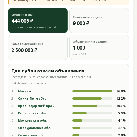
Средняя цена
Самая низкая цена
444 005 ₽
9 000 ₽
по архивным объявлениям с ценой
Объявлений в архиве
Самая высокая цена
1 000
2 500 000 ₽
с ценой: 991
Где публиковали объявления
Распределение ранее собранных объявлений по регионам.
764 объявления из архива
1
Москва
16,8%
2
Санкт-Петербург
12,2%
3
Краснодарский край
10,3%
4
Ростовская обл.
5,9%
5
Московская обл.
4,1%
6
Свердловская обл.
3,1%
7
Самарская обл.
2,8%