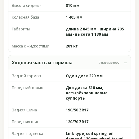
Высота сиденья
810 мм
Колёсная база
1 405 мм
Габариты
длина 2 045 мм · ширина 705
мм · высота 1 130 мм
Масса с жидкостями
201 кг
Ходовая часть и тормоза
7 параметров
Задний тормоз
Один диск 220 мм
Передний тормоз
Два диска 310 мм,
четырёхпоршневые
суппорты
Задняя шина
190/50 ZR17
Передняя шина
120/70 ZR17
Задняя подвеска
Link type, coil spring, oil
damped, 130mm wheel travel.