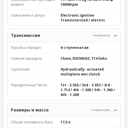
момент
10000rpm
Зажигание и запуск
Electronic ignition
Transistorized / electric
Трансмиссия
4 параметра
Коробка передач
6-ступенчатая
Главная передача
Chain, DID50VAZ, 114 links
Сцепление
Hydraulically- actuated
multiplate wet clutch.
Передаточные Числа
1st - 2.562 / 2nd - 2.052 /.3rd -
1.714 / 4th - 1.500 / 5th - 1.360 /
6th - 1.269
Размеры и масса
5 параметров
Объём топливного бака
17,5 л