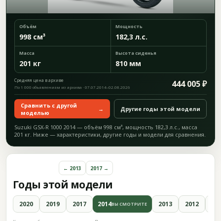
Объём
Мощность
998 см³
182,3 л.с.
Масса
Высота сиденья
201 кг
810 мм
Средняя цена в архиве
444 005 ₽
По 1 000 объявлениям из архива · 07.07.2014–02.08.2026
Сравнить с другой
→
Другие годы этой модели
моделью
Suzuki GSX-R 1000 2014 — объём 998 см³, мощность 182,3 л.с., масса
201 кг. Ниже — характеристики, другие годы и модели для сравнения.
← 2013
2017 →
Годы этой модели
2020
2019
2017
2014
2013
2012
20
ВЫ СМОТРИТЕ