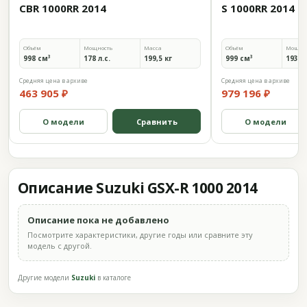
CBR 1000RR 2014
S 1000RR 2014
Объём
Мощность
Масса
Объём
Мощно
998 см³
178 л.с.
199,5 кг
999 см³
193 л.
Средняя цена в архиве
Средняя цена в архиве
463 905 ₽
979 196 ₽
О модели
Сравнить
О модели
Описание Suzuki GSX-R 1000 2014
Описание пока не добавлено
Посмотрите характеристики, другие годы или сравните эту
модель с другой.
Другие модели
Suzuki
в каталоге