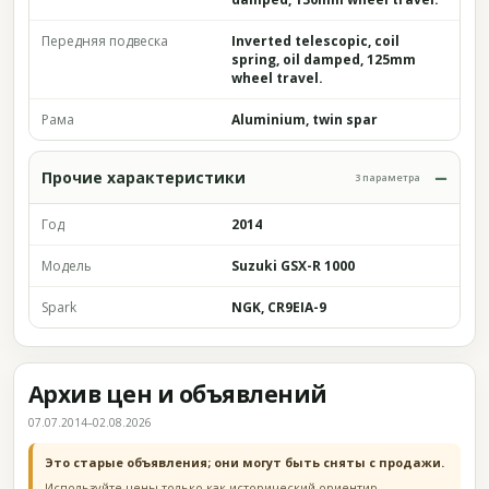
Передняя подвеска
Inverted telescopic, coil
spring, oil damped, 125mm
wheel travel.
Рама
Aluminium, twin spar
Прочие характеристики
3 параметра
Год
2014
Модель
Suzuki GSX-R 1000
Spark
NGK, CR9EIA-9
Архив цен и объявлений
07.07.2014–02.08.2026
Это старые объявления; они могут быть сняты с продажи.
Используйте цены только как исторический ориентир.