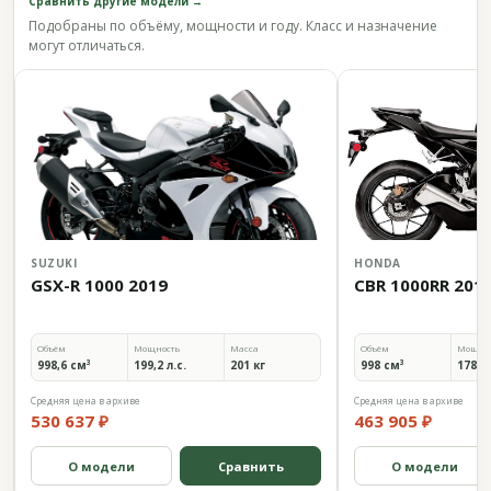
Сравнить другие модели →
Подобраны по объёму, мощности и году. Класс и назначение
могут отличаться.
SUZUKI
HONDA
GSX-R 1000 2019
CBR 1000RR 201
Объём
Мощность
Масса
Объём
Мощно
998,6 см³
199,2 л.с.
201 кг
998 см³
178 л.
Средняя цена в архиве
Средняя цена в архиве
530 637 ₽
463 905 ₽
О модели
Сравнить
О модели