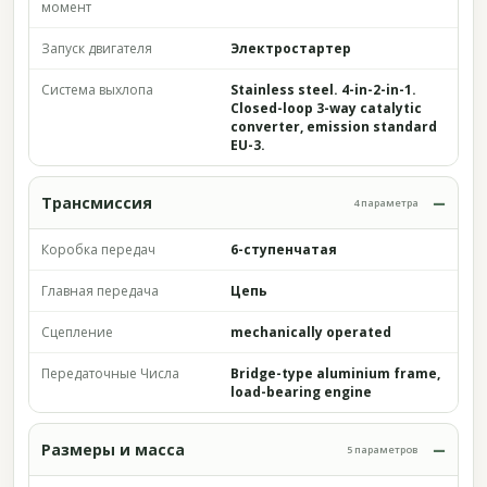
момент
Запуск двигателя
Электростартер
Система выхлопа
Stainless steel. 4-in-2-in-1.
Closed-loop 3-way catalytic
converter, emission standard
EU-3.
Трансмиссия
4 параметра
Коробка передач
6-ступенчатая
Главная передача
Цепь
Сцепление
mechanically operated
Передаточные Числа
Bridge-type aluminium frame,
load-bearing engine
Размеры и масса
5 параметров