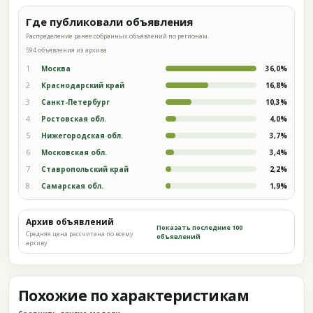
Где публиковали объявления
Распределение ранее собранных объявлений по регионам.
594 объявления из архива
1
Москва
36,0%
2
Краснодарский край
16,8%
3
Санкт-Петербург
10,3%
4
Ростовская обл.
4,0%
5
Нижегородская обл.
3,7%
6
Московская обл.
3,4%
7
Ставропольский край
2,2%
8
Самарская обл.
1,9%
Архив объявлений
Показать последние 100
Средняя цена рассчитана по всему
объявлений
архиву
Похожие по характеристикам