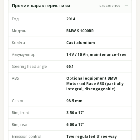
Прочие характеристики
12 параметров
Год
2014
Модель
BMW S 1000RR
Колёса
Cast alumiium
Аккумулятор
14 V / 10 Ah, maintenance-free
Steering head angle
66,1
ABS
Optional equipment BMW
Motorrad Race ABS (partially
integral, disengageable)
Castor
98.5 mm
Rim, front
3.50 x 17"
Rim, rear
6.00 x 17"
Emission control
Two regulated three-way