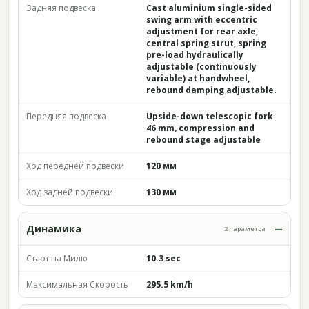
Задняя подвеска
Cast aluminium single-sided
swing arm with eccentric
adjustment for rear axle,
central spring strut, spring
pre-load hydraulically
adjustable (continuously
variable) at handwheel,
rebound damping adjustable.
Передняя подвеска
Upside-down telescopic fork
46 mm, compression and
rebound stage adjustable
Ход передней подвески
120 мм
Ход задней подвески
130 мм
Динамика
2 параметра
Старт на Милю
10.3 sec
Максимальная Скорость
295.5 km/h