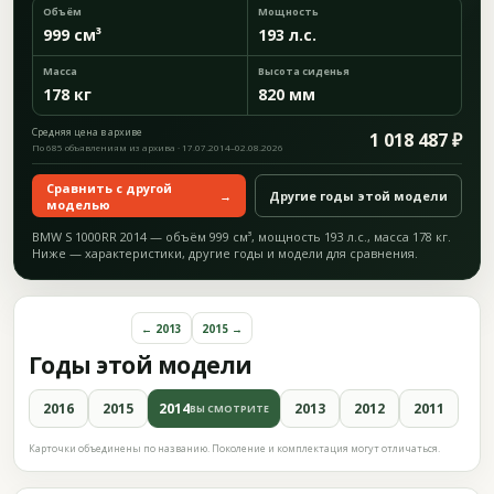
Объём
Мощность
999 см³
193 л.с.
Масса
Высота сиденья
178 кг
820 мм
Средняя цена в архиве
1 018 487 ₽
По 685 объявлениям из архива · 17.07.2014–02.08.2026
Сравнить с другой
→
Другие годы этой модели
моделью
BMW S 1000RR 2014 — объём 999 см³, мощность 193 л.с., масса 178 кг.
Ниже — характеристики, другие годы и модели для сравнения.
← 2013
2015 →
Годы этой модели
2016
2015
2014
2013
2012
2011
ВЫ СМОТРИТЕ
Карточки объединены по названию. Поколение и комплектация могут отличаться.